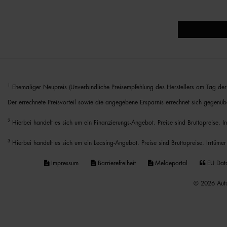
1
Ehemaliger Neupreis (Unverbindliche Preisempfehlung des Herstellers am Tag der 
Der errechnete Preisvorteil sowie die angegebene Ersparnis errechnet sich gegenüb
2
Hierbei handelt es sich um ein Finanzierungs-Angebot. Preise sind Bruttopreise. I
3
Hierbei handelt es sich um ein Leasing-Angebot. Preise sind Bruttopreise. Irrtümer
Impressum
Barrierefreiheit
Meldeportal
EU Dat
© 2026 Auto