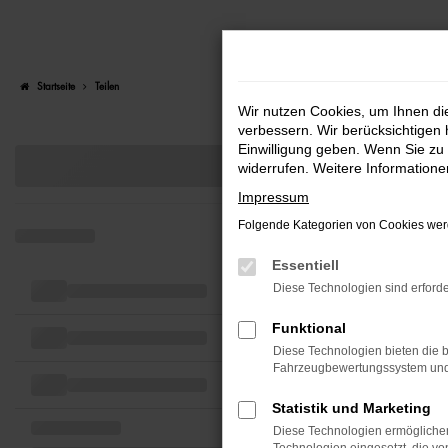
Zum
Hauptinhalt
Startseite
Teilen
springen
Wir nutzen Cookies, um Ihnen d
verbessern. Wir berücksichtigen 
Einwilligung geben. Wenn Sie zu 
widerrufen. Weitere Information
Impressum
Folgende Kategorien von Cookies werd
Essentiell
Diese Technologien sind erforde
Funktional
Diese Technologien bieten die b
Fahrzeugbewertungssystem und w
Statistik und Marketing
Diese Technologien ermöglichen