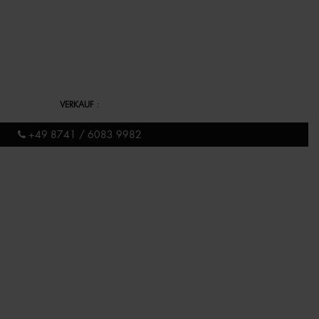
VERKAUF
:
+49 8741 / 6083 9982