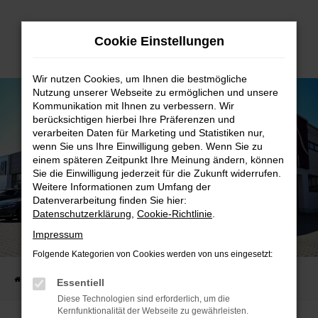
Zum
Cookie Einstellungen
Hauptinhalt
springen
Wir nutzen Cookies, um Ihnen die bestmögliche
Nutzung unserer Webseite zu ermöglichen und unsere
Kommunikation mit Ihnen zu verbessern. Wir
berücksichtigen hierbei Ihre Präferenzen und
verarbeiten Daten für Marketing und Statistiken nur,
wenn Sie uns Ihre Einwilligung geben. Wenn Sie zu
einem späteren Zeitpunkt Ihre Meinung ändern, können
Sie die Einwilligung jederzeit für die Zukunft widerrufen.
Weitere Informationen zum Umfang der
Datenverarbeitung finden Sie hier:
Datenschutzerklärung
,
Cookie-Richtlinie
.
AUTOHAUS OSTERMAIER GMBH
Impressum
STANDORT WALDKRAIBURG
Folgende Kategorien von Cookies werden von uns eingesetzt:
Startseite
Standorte
Waldkraiburg
Essentiell
Diese Technologien sind erforderlich, um die
Kernfunktionalität der Webseite zu gewährleisten.