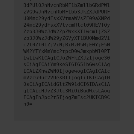
BdPUlOJnNvcnRbMF1bZmllbGRdPWl
zVG9wJnNvcnRbMF1bb3JkZXJdPURF
U0Mmc29ydFsxXVtmaWVsZF09aXNPd
24mc29ydFsxXVtvcmRlcl09REVTQy
Zzb3J0WzJdW2ZpZWxkXT1wcmljZSZ
zb3J0WzJdW29yZGVyXT1BU0Mmd2Vi
c2l0ZT01ZjViNjBiMzM5MjE0YjE5N
WM2YTYxMmYmc2tpcD0wJmxpbWl0PT
IwIiwKICAgICJoZWFkZXJzIjoge30
sCiAgICAiYm9keSI6IG51bGwsCiAg
ICAiZXhwZWN0IjogewogICAgICAic
mVzcG9uc2VUeXBlIjogIiIKICAgIH
0sCiAgICAidGltZW91dCI6IDAsCiA
gICAicHJvZ3Jlc3MiOiBudWxsLAog
ICAgInJpc2t5IjogZmFsc2UKICB9C
n0=