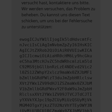
versucht hast, kontaktiere uns bitte.
Wir werden versuchen, das Problem zu
beheben. Du kannst uns diesen Text
schicken, um uns bei der Fehlersuche
zu unterstützen:
ewogICJuYW1lIjogIk5ldHdvcmtFc
nJvciIsCiAgImNvbmZpZyI6IHsKIC
AgICJtZXRob2QiOiAiR0VUIiwKICA
gICJ1cmwiOiAiaHR0cHM6Ly9hcGku
eC5ha3MtcHJvZC5hdWRhcmlzLm5ld
C92MS9jbGllbnRzLzE4NDEvd2Vic2
l0ZS12ZWhpY2xlcz9maWx0ZXJbMF1
bZmllbGRdPWlzT3duJmZpbHRlclsw
XVt2YWx1ZV09dHJ1ZSZmaWx0ZXJbM
V1bZmllbGRdPWxvY2F0aW9uJmZpbH
RlclsxXVt2YWx1ZV09JTVCJTdCJTI
yYXVkYXJpc19pZCUyMiUzQSUyMjVk
MGM4OTgxYjkzZTU2NzVhYTEyOWY3N
iUyMiU3RCU1RCZmaWx0ZXJbMV1bb3