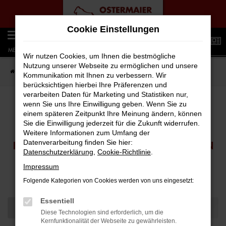
Zum
Cookie Einstellungen
Hauptinhalt
0
springen
MENÜ
Wir nutzen Cookies, um Ihnen die bestmögliche
Nutzung unserer Webseite zu ermöglichen und unsere
Startseite
FAHRZEUGANGEBOTE
Fahrzeugauswahl
Kommunikation mit Ihnen zu verbessern. Wir
berücksichtigen hierbei Ihre Präferenzen und
verarbeiten Daten für Marketing und Statistiken nur,
wenn Sie uns Ihre Einwilligung geben. Wenn Sie zu
einem späteren Zeitpunkt Ihre Meinung ändern, können
FAHRZEUGSUCHE
Sie die Einwilligung jederzeit für die Zukunft widerrufen.
Weitere Informationen zum Umfang der
Datenverarbeitung finden Sie hier:
DURCHSUCHEN SIE UNSEREN VERFÜGBAREN
Datenschutzerklärung
,
Cookie-Richtlinie
.
FAHRZEUGBESTAND
Impressum
Folgende Kategorien von Cookies werden von uns eingesetzt:
Essentiell
Diese Technologien sind erforderlich, um die
Kernfunktionalität der Webseite zu gewährleisten.