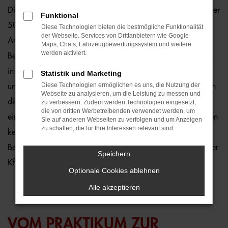
Die zahlreichen Aufgabengebiete in einem Autohaus mit über
Funktional
500 Mitarbeitern geben einen interessanten Einblick in die
Diese Technologien bieten die bestmögliche Funktionalität
der Webseite. Services von Drittanbietern wie Google
Arbeitswelt. Wir laden Sie ein, Praxisluft in den vielfältigen
Maps, Chats, Fahrzeugbewertungssystem und weitere
werden aktiviert.
Bereichen unserer Standorten zu schnuppern – vom Einblick
in die Aufgaben unserer Verkaufsberater/innen bis hin zu
Statistik und Marketing
Diese Technologien ermöglichen es uns, die Nutzung der
unseren Werkstätten und Servicebereichen. Wir bieten Ihnen
Webseite zu analysieren, um die Leistung zu messen und
die einzigartige Chance, die Arbeits- und Tagesabläufe in
zu verbessern. Zudem werden Technologien eingesetzt,
die von dritten Werbetreibenden verwendet werden, um
einem großen und ständig wachsenden Familienunternehmen
Sie auf anderen Webseiten zu verfolgen und um Anzeigen
zu schalten, die für Ihre Interessen relevant sind.
kennenzulernen und nützliches Wissen für Ihre eigene
Berufskarriere zu sammeln, auch wenn Sie später nicht in der
Speichern
Kfz-Branche arbeiten sollten.
Optionale Cookies ablehnen
Alle akzeptieren
VOM PRAKTIKUM ZUR