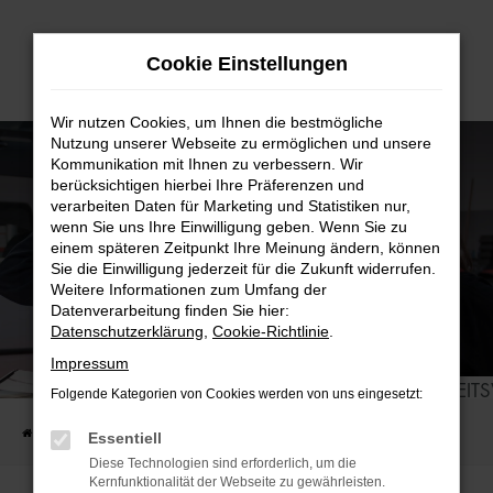
Zum
Cookie Einstellungen
Hauptinhalt
springen
Wir nutzen Cookies, um Ihnen die bestmögliche
Nutzung unserer Webseite zu ermöglichen und unsere
Kommunikation mit Ihnen zu verbessern. Wir
berücksichtigen hierbei Ihre Präferenzen und
verarbeiten Daten für Marketing und Statistiken nur,
wenn Sie uns Ihre Einwilligung geben. Wenn Sie zu
einem späteren Zeitpunkt Ihre Meinung ändern, können
Sie die Einwilligung jederzeit für die Zukunft widerrufen.
Weitere Informationen zum Umfang der
Datenverarbeitung finden Sie hier:
Datenschutzerklärung
,
Cookie-Richtlinie
.
PRAKTIKUM
Impressum
EIN EINBLICK IN UNSERE VIELFÄLTIGE ARBEIT
Folgende Kategorien von Cookies werden von uns eingesetzt:
Startseite
KARRIERE
Praktikum
Essentiell
Diese Technologien sind erforderlich, um die
Kernfunktionalität der Webseite zu gewährleisten.