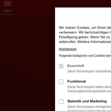
Zum
MENÜ
Hauptinhalt
springen
Wir nutzen Cookies, um Ihnen d
verbessern. Wir berücksichtigen 
Einwilligung geben. Wenn Sie zu 
widerrufen. Weitere Information
Impressum
Folgende Kategorien von Cookies werd
Essentiell
Diese Technologien sind erforde
Funktional
Diese Technologien bieten die b
Fahrzeugbewertungssystem und w
Statistik und Marketing
Diese Technologien ermöglichen