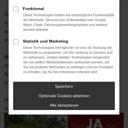
Funktional
Sie sind noch auf der Suche nach Ihrem Brautauto für den
Diese Technologien bieten die bestmögliche Funktionalität
der Webseite. Services von Drittanbietern wie Google
schönsten Tag Ihres Lebens? Wir haben etwas
Maps, Chats, Fahrzeugbewertungssystem und weitere
werden aktiviert.
spitzenmäßiges für Sie. Den VW Bulli exklusiv für Ihren Tag
zu unschlagbaren Konditionen mieten!
Statistik und Marketing
Diese Technologien ermöglichen es uns, die Nutzung der
Webseite zu analysieren, um die Leistung zu messen und
Ab nur 349,00 €
*
zu verbessern. Zudem werden Technologien eingesetzt,
die von dritten Werbetreibenden verwendet werden, um
Inklusive: Blumenschmuck passend zum Brautstrauß,
Sie auf anderen Webseiten zu verfolgen und um Anzeigen
zu schalten, die für Ihre Interessen relevant sind.
Tankfüllung sowie Hol- & Bringservice ohne
Kilometerbeschränkung.
Speichern
Optionale Cookies ablehnen
Natürlich kann der Bulli auch für andere Anlässe gemietet
Alle akzeptieren
werden!