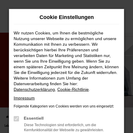
Zum
Cookie Einstellungen
Hauptinhalt
springen
Wir nutzen Cookies, um Ihnen die bestmögliche
Nutzung unserer Webseite zu ermöglichen und unsere
Kommunikation mit Ihnen zu verbessern. Wir
berücksichtigen hierbei Ihre Präferenzen und
verarbeiten Daten für Marketing und Statistiken nur,
wenn Sie uns Ihre Einwilligung geben. Wenn Sie zu
einem späteren Zeitpunkt Ihre Meinung ändern, können
Sie die Einwilligung jederzeit für die Zukunft widerrufen.
Weitere Informationen zum Umfang der
Datenverarbeitung finden Sie hier:
Datenschutzerklärung
,
Cookie-Richtlinie
.
Impressum
DER SCHÖNSTE TAG IM LEBEN
MIT DEM VW BULLI ALS BRAUTAUTO!
Folgende Kategorien von Cookies werden von uns eingesetzt:
Startseite
FAHRZEUGANGEBOTE
Angebote & Leasing
Der schönste Tag im
Essentiell
Diese Technologien sind erforderlich, um die
Leben
Kernfunktionalität der Webseite zu gewährleisten.