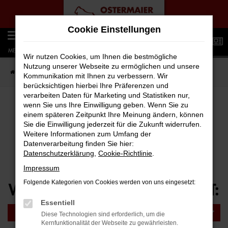
Zum
Cookie Einstellungen
Hauptinhalt
0
springen
MENÜ
Wir nutzen Cookies, um Ihnen die bestmögliche
Nutzung unserer Webseite zu ermöglichen und unsere
Startseite
AUTO-FAMILIE
Ansprechpartner
Kommunikation mit Ihnen zu verbessern. Wir
berücksichtigen hierbei Ihre Präferenzen und
verarbeiten Daten für Marketing und Statistiken nur,
wenn Sie uns Ihre Einwilligung geben. Wenn Sie zu
einem späteren Zeitpunkt Ihre Meinung ändern, können
UNSERE ANSPRECHPARTNER
Sie die Einwilligung jederzeit für die Zukunft widerrufen.
Weitere Informationen zum Umfang der
Datenverarbeitung finden Sie hier:
WIR HELFEN IHNEN GERNE WEITER!
Datenschutzerklärung
,
Cookie-Richtlinie
.
Impressum
Folgende Kategorien von Cookies werden von uns eingesetzt:
WÄHLEN SIE IHREN STANDORT:
Essentiell
Bitte Standort auswählen
Diese Technologien sind erforderlich, um die
Kernfunktionalität der Webseite zu gewährleisten.