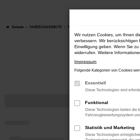
Zum
Hauptinhalt
Startseite
FAHRZEUGANGEBOTE
Fahrzeugauswahl
springen
Wir nutzen Cookies, um Ihnen d
verbessern. Wir berücksichtigen 
Einwilligung geben. Wenn Sie zu 
widerrufen. Weitere Information
Impressum
Folgende Kategorien von Cookies werd
DURCH
Essentiell
Diese Technologien sind erforde
Funktional
Diese Technologien bieten die b
Fahrzeugbewertungssystem und w
Statistik und Marketing
Diese Technologien ermöglichen