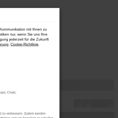
 Kommunikation mit Ihnen zu
stiken nur, wenn Sie uns Ihre
ung jederzeit für die Zukunft
ärung
,
Cookie-Richtlinie
.
ESTAND
Maps, Chats,
nd zu verbessern. Zudem werden