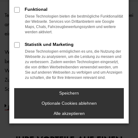
Funktional
Teile und Zubehör sind bei uns durchweg günstig, ohne dabei
Diese Technologien bieten die bestmögliche Funktionalität
der Webseite. Services von Drittanbietern wie Google
an Qualität einzubüßen. Unsere Lösungen orientieren sich
Maps, Chats, Fahrzeugbewertungssystem und weitere
werden aktiviert.
einzig und allein an den Bedürfnissen unserer Kunden.
Statistik und Marketing
Diese Technologien ermöglichen es uns, die Nutzung der
Wir legen dabei größten Wert auf einwandfreie Ware und
Webseite zu analysieren, um die Leistung zu messen und
beliefern Sie mit Originalersatzteilen & Identteilen nach
zu verbessern. Zudem werden Technologien eingesetzt,
die von dritten Werbetreibenden verwendet werden, um
Wunsch. Selbstverständlich gehören zu unserem Teile- und
Sie auf anderen Webseiten zu verfolgen und um Anzeigen
zu schalten, die für Ihre Interessen relevant sind.
Zubehörservice auch Verschleißteile sowie Öl und
Schmierstoffe.
Speichern
Optionale Cookies ablehnen
JETZT ANFRAGEN!
Alle akzeptieren