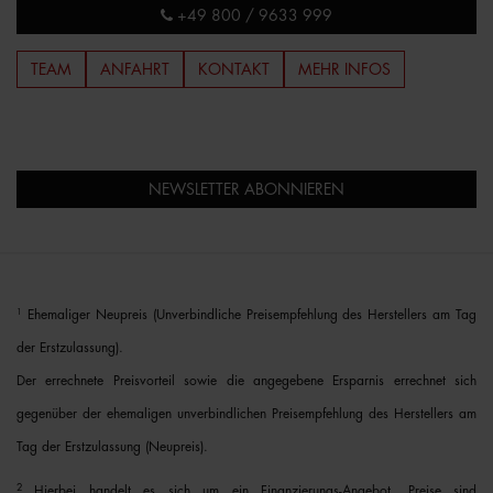
+49 800 / 9633 999
TEAM
ANFAHRT
KONTAKT
MEHR INFOS
NEWSLETTER ABONNIEREN
1
Ehemaliger Neupreis (Unverbindliche Preisempfehlung des Herstellers am Tag
der Erstzulassung).
Der errechnete Preisvorteil sowie die angegebene Ersparnis errechnet sich
gegenüber der ehemaligen unverbindlichen Preisempfehlung des Herstellers am
Tag der Erstzulassung (Neupreis).
2
Hierbei handelt es sich um ein Finanzierungs-Angebot. Preise sind