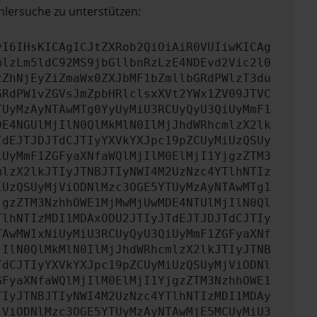
hlersuche zu unterstützen:
yI6IHsKICAgICJtZXRob2QiOiAiR0VUIiwKICAg
mlzLm5ldC92MS9jbGllbnRzLzE4NDEvd2Vic2l0
zZhNjEyZiZmaWx0ZXJbMF1bZmllbGRdPWlzT3du
GRdPW1vZGVsJmZpbHRlclsxXVt2YWx1ZV09JTVC
TUyMzAyNTAwMTg0YyUyMiU3RCUyQyU3QiUyMmF1
DE4NGUlMjIlN0QlMkMlN0IlMjJhdWRhcmlzX2lk
TdEJTJDJTdCJTIyYXVkYXJpc19pZCUyMiUzQSUy
iUyMmF1ZGFyaXNfaWQlMjIlM0ElMjI1YjgzZTM3
mlzX2lkJTIyJTNBJTIyNWI4M2UzNzc4YTlhNTIz
iUzQSUyMjViODNlMzc3OGE5YTUyMzAyNTAwMTg1
jgzZTM3NzhhOWE1MjMwMjUwMDE4NTUlMjIlN0Ql
TlhNTIzMDI1MDAxODU2JTIyJTdEJTJDJTdCJTIy
TAwMWIxNiUyMiU3RCUyQyU3QiUyMmF1ZGFyaXNf
jIlN0QlMkMlN0IlMjJhdWRhcmlzX2lkJTIyJTNB
TdCJTIyYXVkYXJpc19pZCUyMiUzQSUyMjViODNl
GFyaXNfaWQlMjIlM0ElMjI1YjgzZTM3NzhhOWE1
TIyJTNBJTIyNWI4M2UzNzc4YTlhNTIzMDI1MDAy
jViODNlMzc3OGE5YTUyMzAyNTAwMjE5MCUyMiU3