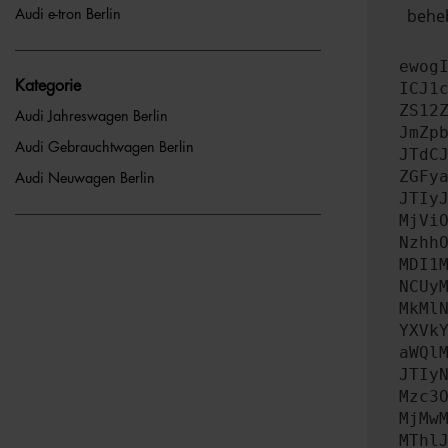
beheb
Audi e-tron Berlin
ewog
Kategorie
ICJ1
ZS12
Audi Jahreswagen Berlin
JmZp
Audi Gebrauchtwagen Berlin
JTdC
ZGFy
Audi Neuwagen Berlin
JTIy
MjVi
Nzhh
MDI1
NCUy
MkMl
YXVk
aWQl
JTIy
Mzc3
MjMw
MThl