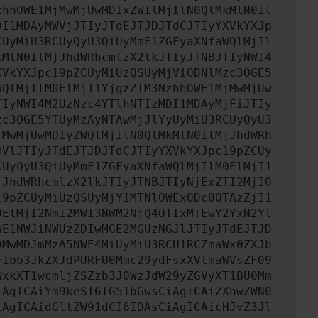
zhhOWE1MjMwMjUwMDIxZWIlMjIlN0QlMkMlN0Il
DI1MDAyMWVjJTIyJTdEJTJDJTdCJTIyYXVkYXJp
CUyMiU3RCUyQyU3QiUyMmF1ZGFyaXNfaWQlMjIl
kMlN0IlMjJhdWRhcmlzX2lkJTIyJTNBJTIyNWI4
XVkYXJpc19pZCUyMiUzQSUyMjViODNlMzc3OGE5
WQlMjIlM0ElMjI1YjgzZTM3NzhhOWE1MjMwMjUw
TIyNWI4M2UzNzc4YTlhNTIzMDI1MDAyMjFiJTIy
zc3OGE5YTUyMzAyNTAwMjJlYyUyMiU3RCUyQyU3
jMwMjUwMDIyZWQlMjIlN0QlMkMlN0IlMjJhdWRh
mVlJTIyJTdEJTJDJTdCJTIyYXVkYXJpc19pZCUy
CUyQyU3QiUyMmF1ZGFyaXNfaWQlMjIlM0ElMjI1
jJhdWRhcmlzX2lkJTIyJTNBJTIyNjExZTI2MjI0
19pZCUyMiUzQSUyMjY1MTNlOWExODc0OTAzZjI1
0ElMjI2NmI2MWI3NWM2NjQ4OTIxMTEwY2YxN2Yl
WE1NWJiNWUzZDIwMGE2MGUzNGJlJTIyJTdEJTJD
DMwMDJmMzA5NWE4MiUyMiU3RCU1RCZmaWx0ZXJb
F1bb3JkZXJdPURFU0Mmc29ydFsxXVtmaWVsZF09
WxkXT1wcmljZSZzb3J0WzJdW29yZGVyXT1BU0Mm
iAgICAiYm9keSI6IG51bGwsCiAgICAiZXhwZWN0
iAgICAidGltZW91dCI6IDAsCiAgICAicHJvZ3Jl