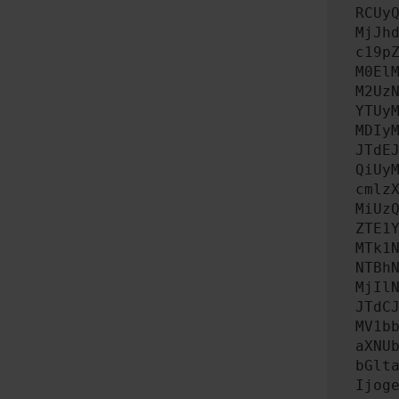
RCUy
MjJh
c19p
M0El
M2Uz
YTUy
MDIy
JTdE
QiUy
cmlz
MiUz
ZTE1
MTk1
NTBh
MjIl
JTdC
MV1b
aXNU
bGlt
Ijog