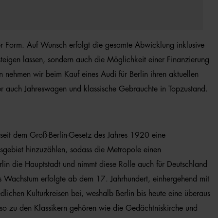
ller Form. Auf Wunsch erfolgt die gesamte Abwicklung inklusive
steigen lassen, sondern auch die Möglichkeit einer Finanzierung
 nehmen wir beim Kauf eines Audi für Berlin ihren aktuellen
aber auch Jahreswagen und klassische Gebrauchte in Topzustand.
t seit dem Groß-Berlin-Gesetz des Jahres 1920 eine
gsgebiet hinzuzählen, sodass die Metropole einen
lin die Hauptstadt und nimmt diese Rolle auch für Deutschland
s Wachstum erfolgte ab dem 17. Jahrhundert, einhergehend mit
lichen Kulturkreisen bei, weshalb Berlin bis heute eine überaus
nso zu den Klassikern gehören wie die Gedächtniskirche und