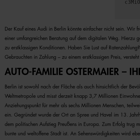
c3Mi
Der Kauf eines Audi in Berlin könnte einfacher nicht sein. Wir 
einer umfangreichen Beratung auf dem digitalen Weg. Hierzu gehö
zu erstklassigen Konditionen. Haben Sie Lust auf Ratenzahlung?
Gebrauchten in Zahlung – zu einem erstklassigen Preis, verste
AUTO-FAMILIE OSTERMAIER – I
Berlin ist sowohl nach der Fläche als auch hinsichtlich der Bev
Weltmetropole und misst derzeit knapp 3,7 Millionen Einwohner
Anziehungspunkt für mehr als sechs Millionen Menschen, teilwe
ein. Gegründet wurde der Ort an Spree und Havel im 13. Jahr
dem politischen Aufstieg Preußens in Europa. Zum Erfolg trug m
bunte und weltoffene Stadt ist. An Sehenswürdigkeiten wird eb