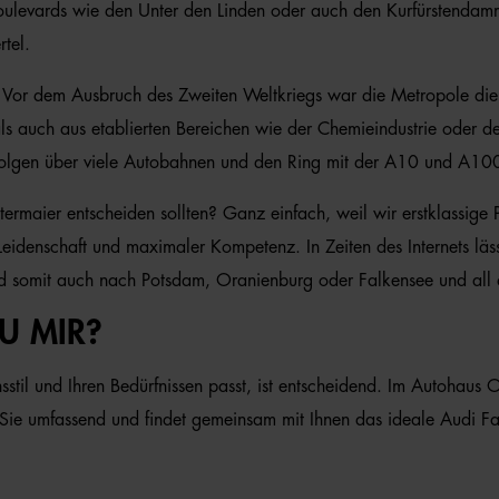
e Boulevards wie den Unter den Linden oder auch den Kurfürstend
tel.
rie. Vor dem Ausbruch des Zweiten Weltkriegs war die Metropole d
s auch aus etablierten Bereichen wie der Chemieindustrie oder d
rfolgen über viele Autobahnen und den Ring mit der A10 und A100
ermaier entscheiden sollten? Ganz einfach, weil wir erstklassige P
 Leidenschaft und maximaler Kompetenz. In Zeiten des Internets l
und somit auch nach Potsdam, Oranienburg oder Falkensee und all 
U MIR?
sstil und Ihren Bedürfnissen passt, ist entscheidend. Im Autohaus O
 Sie umfassend und findet gemeinsam mit Ihnen das ideale Audi Fa