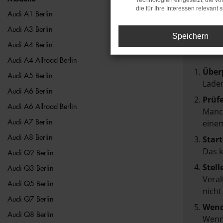
Technologien eingesetzt, die v
die für Ihre Interessen relevant s
FEH
Audi A1 Berlin
Audi A3 Berlin
Speichern
Beim Lad
Audi A4 Berlin
Hier sin
Audi A4 Allroad Berlin
Über
Audi A5 Berlin
Laden
Audi A6 Berlin
Prüf
Audi A6 Allroad Berlin
Manch
einem
Audi A7 Berlin
Audi A8 Berlin
Start
Das 
Audi Q2 Berlin
Stell
Audi Q3 Berlin
Veral
Audi Q5 Berlin
nicht
Audi Q7 Berlin
Wend
Audi Q8 Berlin
Wenn 