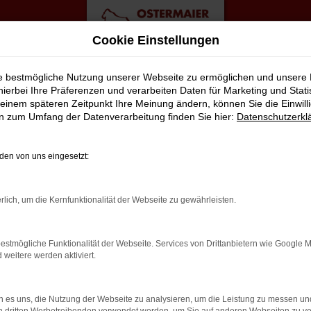
Cookie Einstellungen
ie bestmögliche Nutzung unserer Webseite zu ermöglichen und unsere
hierbei Ihre Präferenzen und verarbeiten Daten für Marketing und Stati
einem späteren Zeitpunkt Ihre Meinung ändern, können Sie die Einwillig
te
en zum Umfang der Datenverarbeitung finden Sie hier:
Datenschutzerkl
OBLEMLOS BEI OSTERMAIER
en von uns eingesetzt:
achen Audi. Gerne liefern wir unsere Fahrzeuge auch in die Region
rlich, um die Kernfunktionalität der Webseite zu gewährleisten.
reis-Leistungs-Verhältnis. Wir sind seit Generationen ein Famili
für einen neuen oder gebrauchten Audi im Mittelpunkt, unabhängi
estmögliche Funktionalität der Webseite. Services von Drittanbietern wie Google 
ngabe zu unserem Beruf. Und das mit jeder Menge Auszeichnungen.
eitere werden aktiviert.
 es uns, die Nutzung der Webseite zu analysieren, um die Leistung zu messen u