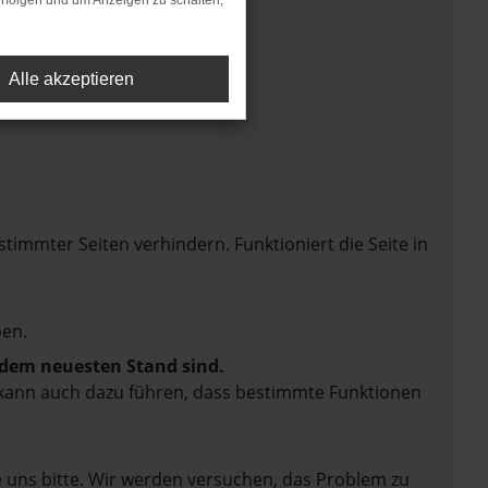
rfolgen und um Anzeigen zu schalten,
Alle akzeptieren
mmter Seiten verhindern. Funktioniert die Seite in
en.
f dem neuesten Stand sind.
rn kann auch dazu führen, dass bestimmte Funktionen
e uns bitte. Wir werden versuchen, das Problem zu