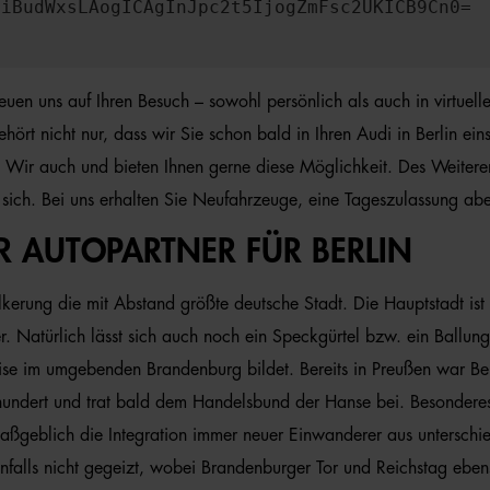
OiBudWxsLAogICAgInJpc2t5IjogZmFsc2UKICB9Cn0=
freuen uns auf Ihren Besuch – sowohl persönlich als auch in virtue
rt nicht nur, dass wir Sie schon bald in Ihren Audi in Berlin ein
 Wir auch und bieten Ihnen gerne diese Möglichkeit. Des Weiteren
ht sich. Bei uns erhalten Sie Neufahrzeuge, eine Tageszulassung 
HR AUTOPARTNER FÜR BERLIN
ölkerung die mit Abstand größte deutsche Stadt. Die Hauptstadt is
. Natürlich lässt sich auch noch ein Speckgürtel bzw. ein Ballun
ise im umgebenden Brandenburg bildet. Bereits in Preußen war Ber
hundert und trat bald dem Handelsbund der Hanse bei. Besondere
aßgeblich die Integration immer neuer Einwanderer aus unterschied
enfalls nicht gegeizt, wobei Brandenburger Tor und Reichstag ebe