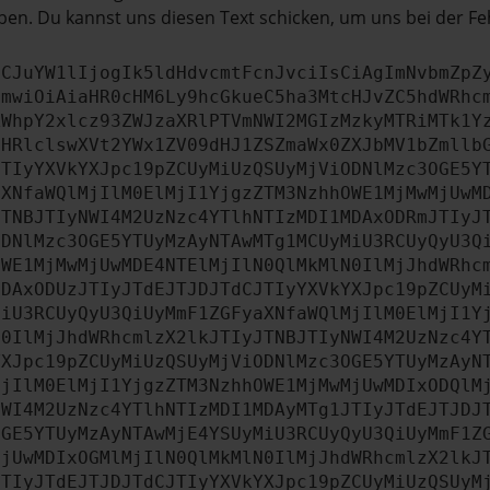
en. Du kannst uns diesen Text schicken, um uns bei der Fe
ICJuYW1lIjogIk5ldHdvcmtFcnJvciIsCiAgImNvbmZpZ
cmwiOiAiaHR0cHM6Ly9hcGkueC5ha3MtcHJvZC5hdWRhc
ZWhpY2xlcz93ZWJzaXRlPTVmNWI2MGIzMzkyMTRiMTk1Y
bHRlclswXVt2YWx1ZV09dHJ1ZSZmaWx0ZXJbMV1bZmllb
JTIyYXVkYXJpc19pZCUyMiUzQSUyMjViODNlMzc3OGE5Y
aXNfaWQlMjIlM0ElMjI1YjgzZTM3NzhhOWE1MjMwMjUwM
JTNBJTIyNWI4M2UzNzc4YTlhNTIzMDI1MDAxODRmJTIyJ
ODNlMzc3OGE5YTUyMzAyNTAwMTg1MCUyMiU3RCUyQyU3Q
OWE1MjMwMjUwMDE4NTElMjIlN0QlMkMlN0IlMjJhdWRhc
MDAxODUzJTIyJTdEJTJDJTdCJTIyYXVkYXJpc19pZCUyM
MiU3RCUyQyU3QiUyMmF1ZGFyaXNfaWQlMjIlM0ElMjI1Y
N0IlMjJhdWRhcmlzX2lkJTIyJTNBJTIyNWI4M2UzNzc4Y
YXJpc19pZCUyMiUzQSUyMjViODNlMzc3OGE5YTUyMzAyN
MjIlM0ElMjI1YjgzZTM3NzhhOWE1MjMwMjUwMDIxODQlM
NWI4M2UzNzc4YTlhNTIzMDI1MDAyMTg1JTIyJTdEJTJDJ
OGE5YTUyMzAyNTAwMjE4YSUyMiU3RCUyQyU3QiUyMmF1Z
MjUwMDIxOGMlMjIlN0QlMkMlN0IlMjJhdWRhcmlzX2lkJ
JTIyJTdEJTJDJTdCJTIyYXVkYXJpc19pZCUyMiUzQSUyM