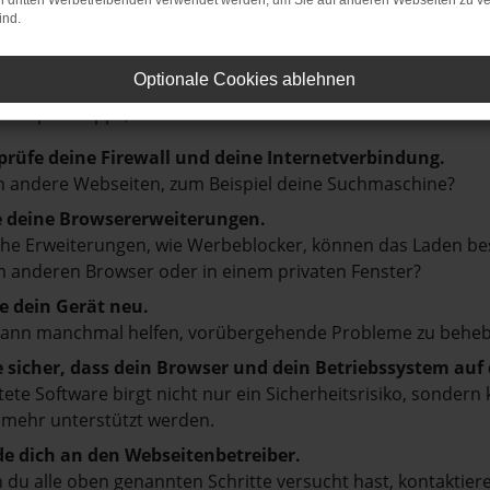
on dritten Werbetreibenden verwendet werden, um Sie auf anderen Webseiten zu ve
ind.
LER: NETWORK ERROR
Optionale Cookies ablehnen
en ist ein Fehler aufgetreten.
d ein paar Tipps, die dir helfen können:
prüfe deine Firewall und deine Internetverbindung.
 andere Webseiten, zum Beispiel deine Suchmaschine?
e deine Browsererweiterungen.
e Erweiterungen, wie Werbeblocker, können das Laden besti
 anderen Browser oder in einem privaten Fenster?
e dein Gerät neu.
kann manchmal helfen, vorübergehende Probleme zu beheb
e sicher, dass dein Browser und dein Betriebssystem au
tete Software birgt nicht nur ein Sicherheitsrisiko, sonde
 mehr unterstützt werden.
e dich an den Webseitenbetreiber.
du alle oben genannten Schritte versucht hast, kontaktier