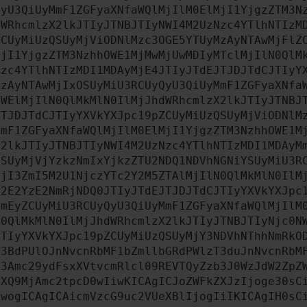
QyU3QiUyMmF1ZGFyaXNfaWQlMjIlM0ElMjI1YjgzZTM3N
dWRhcmlzX2lkJTIyJTNBJTIyNWI4M2UzNzc4YTlhNTIzM
ZCUyMiUzQSUyMjViODNlMzc3OGE5YTUyMzAyNTAwMjFlZ
MjI1YjgzZTM3NzhhOWE1MjMwMjUwMDIyMTclMjIlN0QlM
Nzc4YTlhNTIzMDI1MDAyMjE4JTIyJTdEJTJDJTdCJTIyY
MzAyNTAwMjIxOSUyMiU3RCUyQyU3QiUyMmF1ZGFyaXNfa
MWElMjIlN0QlMkMlN0IlMjJhdWRhcmlzX2lkJTIyJTNBJ
JTJDJTdCJTIyYXVkYXJpc19pZCUyMiUzQSUyMjViODNlM
MmF1ZGFyaXNfaWQlMjIlM0ElMjI1YjgzZTM3NzhhOWE1M
X2lkJTIyJTNBJTIyNWI4M2UzNzc4YTlhNTIzMDI1MDAyM
QSUyMjVjYzkzNmIxYjkzZTU2NDQ1NDVhNGNiYSUyMiU3R
YjI3ZmI5M2U1NjczYTc2Y2M5ZTAlMjIlN0QlMkMlN0IlM
N2E2YzE2NmRjNDQ0JTIyJTdEJTJDJTdCJTIyYXVkYXJpc
NmEyZCUyMiU3RCUyQyU3QiUyMmF1ZGFyaXNfaWQlMjIlM
N0QlMkMlN0IlMjJhdWRhcmlzX2lkJTIyJTNBJTIyNjc0N
JTIyYXVkYXJpc19pZCUyMiUzQSUyMjY3NDVhNThhNmRkO
b3BdPUlOJnNvcnRbMF1bZmllbGRdPWlzT3duJnNvcnRbM
b3Amc29ydFsxXVtvcmRlcl09REVTQyZzb3J0WzJdW2ZpZ
aXQ9MjAmc2tpcD0wIiwKICAgICJoZWFkZXJzIjoge30sC
ewogICAgICAicmVzcG9uc2VUeXBlIjogIiIKICAgIH0sC