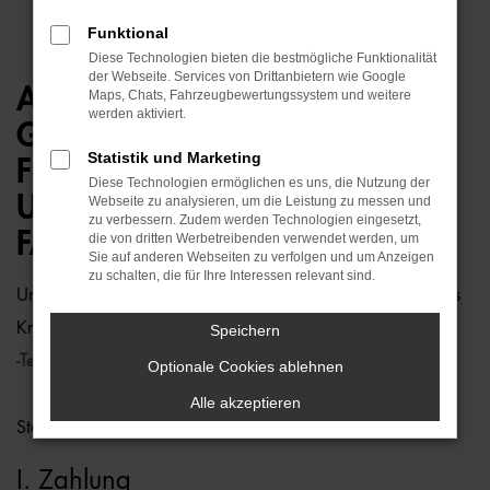
Funktional
Diese Technologien bieten die bestmögliche Funktionalität
der Webseite. Services von Drittanbietern wie Google
ALLGEMEINE
Maps, Chats, Fahrzeugbewertungssystem und weitere
werden aktiviert.
GESCHÄFTSBEDINGUNGEN
Statistik und Marketing
FÜR DEN VERKAUF NEUER
Diese Technologien ermöglichen es uns, die Nutzung der
UND GEBRAUCHTER
Webseite zu analysieren, um die Leistung zu messen und
zu verbessern. Zudem werden Technologien eingesetzt,
FAHRZEUGTEILE
die von dritten Werbetreibenden verwendet werden, um
Sie auf anderen Webseiten zu verfolgen und um Anzeigen
zu schalten, die für Ihre Interessen relevant sind.
Unverbindliche Empfehlung des Zentralverbandes Deutsches
Kraftfahrzeuggewerbe e. V. (ZDK)
Speichern
-Teileverkaufsbedingungen-
Optionale Cookies ablehnen
Alle akzeptieren
Stand: 01/2022
I. Zahlung