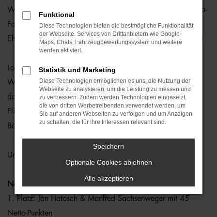
Was für ein grandioser Tag beim Audi quattro Cup der Auto-
Funktional
Familie Ostermaier in Straubing! Traumwetter, sportlicher
Diese Technologien bieten die bestmögliche Funktionalität
der Webseite. Services von Drittanbietern wie Google
Ehrgeiz und jede Menge gute Laune – so macht Golf Spaß!
Maps, Chats, Fahrzeugbewertungssystem und weitere
werden aktiviert.
Los ging’s traditionell mit einem gemütlichen
Statistik und Marketing
Diese Technologien ermöglichen es uns, die Nutzung der
Weißwurstfrühstück – ein echter Klassiker, der einfach
Webseite zu analysieren, um die Leistung zu messen und
dazugehört. Danach folgte die offizielle Begrüßung mit
zu verbessern. Zudem werden Technologien eingesetzt,
die von dritten Werbetreibenden verwendet werden, um
Flight-Fotos, bevor der feierliche Kanonenstart mit den
Sie auf anderen Webseiten zu verfolgen und um Anzeigen
zu schalten, die für Ihre Interessen relevant sind.
Böllerschützen aus Atting den Wettkampf offiziell eröffnete.
Speichern
Unsere Gewinner 2025 im Überblick:
Optionale Cookies ablehnen
Alle akzeptieren
Netto-Wertung
1. Platz: Jan Hatosch & Manfred Sachsenweger mit 45
Netto-Punkten