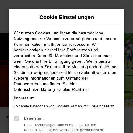
Zum
Cookie Einstellungen
Hauptinhalt
springen
Wir nutzen Cookies, um Ihnen die bestmögliche
Nutzung unserer Webseite zu ermöglichen und unsere
Kommunikation mit Ihnen zu verbessern. Wir
berücksichtigen hierbei Ihre Präferenzen und
verarbeiten Daten für Marketing und Statistiken nur,
wenn Sie uns Ihre Einwilligung geben. Wenn Sie zu
einem späteren Zeitpunkt Ihre Meinung ändern, können
Sie die Einwilligung jederzeit für die Zukunft widerrufen.
Weitere Informationen zum Umfang der
Datenverarbeitung finden Sie hier:
Datenschutzerklärung
,
Cookie-Richtlinie
.
Impressum
AUDI QUATTRO CUP ‘25
– GOLF, GENUSS UND GROSSE GEWINNER!
Folgende Kategorien von Cookies werden von uns eingesetzt:
Startseite
AUTO-FAMILIE
Aktuelles
Audi quattro Cup ‘25
Essentiell
Diese Technologien sind erforderlich, um die
Kernfunktionalität der Webseite zu gewährleisten.