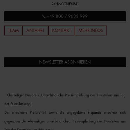
24H-NOTDIENST
:
+49 800 / 9633 999
TEAM
ANFAHRT
KONTAKT
MEHR INFOS
NEWSLETTER ABONNIEREN
1
Ehemaliger Neupreis (Unverbindliche Preisempfehlung des Herstellers am Tag
der Erstzulassung).
Der errechnete Preisvorteil sowie die angegebene Ersparnis errechnet sich
gegenüber der ehemaligen unverbindlichen Preisempfehlung des Herstellers am
Tag der Erstzulassung (Neupreis).