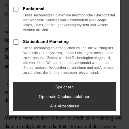
Am Samstag, den 18. Oktober, war in der Ballsporthalle
Funktional
Vilsbiburg richtig etwas geboten.
Diese Technologien bieten die bestmögliche Funktionalität
der Webseite. Services von Drittanbietern wie Google
Maps, Chats, Fahrzeugbewertungssystem und weitere
werden aktiviert.
Beim mitreißenden Niederbayernderby zwischen den
Roten
Raben Vilsbiburg und NawaRo Straubing
herrschte
Statistik und Marketing
Diese Technologien ermöglichen es uns, die Nutzung der
großartige Stimmung auf den Rängen – rund
1.300
Webseite zu analysieren, um die Leistung zu messen und
Zuschauerinnen und Zuschauer
feuerten ihre Teams lautstark
zu verbessern. Zudem werden Technologien eingesetzt,
die von dritten Werbetreibenden verwendet werden, um
an.
Sie auf anderen Webseiten zu verfolgen und um Anzeigen
zu schalten, die für Ihre Interessen relevant sind.
In einem spannenden Spiel setzten sich die Roten Raben
Speichern
schließlich mit
3:0 (25:21 / 25:23 / 25:14)
durch und
Optionale Cookies ablehnen
dürfen sich nun
Derbysieger
nennen.
Alle akzeptieren
MVP Pia Fernau
führte ihr Team souverän zum Heimsieg. Mit
diesem Erfolg kletterten die Roten Raben auf den zweiten