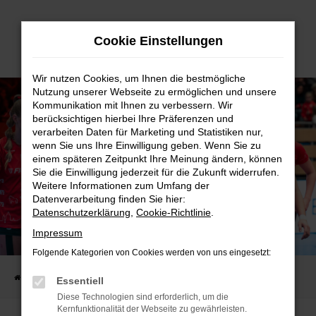
Zum
Cookie Einstellungen
Hauptinhalt
springen
Wir nutzen Cookies, um Ihnen die bestmögliche
Nutzung unserer Webseite zu ermöglichen und unsere
Kommunikation mit Ihnen zu verbessern. Wir
berücksichtigen hierbei Ihre Präferenzen und
verarbeiten Daten für Marketing und Statistiken nur,
wenn Sie uns Ihre Einwilligung geben. Wenn Sie zu
einem späteren Zeitpunkt Ihre Meinung ändern, können
Sie die Einwilligung jederzeit für die Zukunft widerrufen.
Weitere Informationen zum Umfang der
Datenverarbeitung finden Sie hier:
Datenschutzerklärung
,
Cookie-Richtlinie
.
Impressum
SPIELTAGSSPONSOR BEI DEN ROTEN RABEN.
69 MINUTEN SPANNUNG PUR!
Folgende Kategorien von Cookies werden von uns eingesetzt:
Startseite
AUTO-FAMILIE
Aktuelles
Spieltagssponsor bei den Roten Raben.
Essentiell
Diese Technologien sind erforderlich, um die
Kernfunktionalität der Webseite zu gewährleisten.