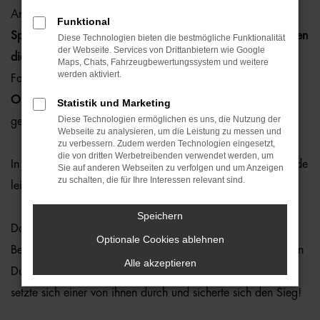
Am Samstag, den 6. September, waren wir stolzer
Funktional
Spieltagsponsor
beim Heimspiel der
Straubing Spiders gegen
Diese Technologien bieten die bestmögliche Funktionalität
der Webseite. Services von Drittanbietern wie Google
die Düsseldorf Panther
. Schon beim Einlass haben wir die
Maps, Chats, Fahrzeugbewertungssystem und weitere
werden aktiviert.
Fans – und auch ihre Vierbeiner – mit gorillastarken
Ostermaier-Hüten
und
Leuchtarmbändern
willkommen
Statistik und Marketing
Diese Technologien ermöglichen es uns, die Nutzung der
geheißen.
Webseite zu analysieren, um die Leistung zu messen und
zu verbessern. Zudem werden Technologien eingesetzt,
die von dritten Werbetreibenden verwendet werden, um
In einem
spannenden Spiel
mussten sich die Spiders am Ende
Sie auf anderen Webseiten zu verfolgen und um Anzeigen
zu schalten, die für Ihre Interessen relevant sind.
leider knapp mit 27:34 geschlagen geben.
Speichern
Doch auch in der Halbzeitpause wurde es actionreich:
Optionale Cookies ablehnen
Beim
Kettcar-Rennen
traten zwei ausgeloste Fans im direkten
Alle akzeptieren
Duell gegeneinander an. Nach einem Kopf-an-Kopf-Rennen
setzte sich einer von ihnen durch und sicherte sich den Sieg!