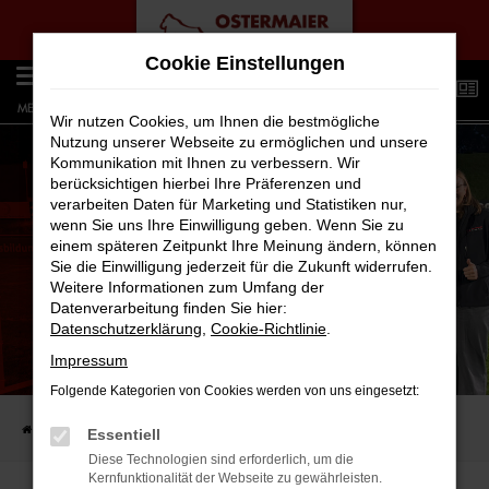
Zum
Cookie Einstellungen
Hauptinhalt
0
springen
MENÜ
Wir nutzen Cookies, um Ihnen die bestmögliche
Nutzung unserer Webseite zu ermöglichen und unsere
Kommunikation mit Ihnen zu verbessern. Wir
berücksichtigen hierbei Ihre Präferenzen und
verarbeiten Daten für Marketing und Statistiken nur,
wenn Sie uns Ihre Einwilligung geben. Wenn Sie zu
einem späteren Zeitpunkt Ihre Meinung ändern, können
Sie die Einwilligung jederzeit für die Zukunft widerrufen.
Weitere Informationen zum Umfang der
Datenverarbeitung finden Sie hier:
Datenschutzerklärung
,
Cookie-Richtlinie
.
Impressum
SPIDERS X OSTERMAIER -
SPONSOR OF THE MATCH
Folgende Kategorien von Cookies werden von uns eingesetzt:
Startseite
AUTO-FAMILIE
Aktuelles
Spiders X Ostermaier -
Essentiell
Diese Technologien sind erforderlich, um die
Kernfunktionalität der Webseite zu gewährleisten.