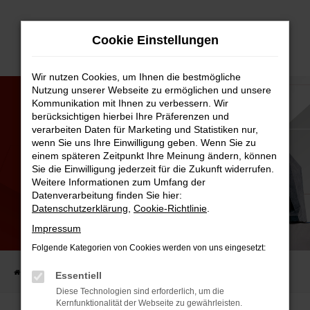
Zum
Cookie Einstellungen
Hauptinhalt
springen
Wir nutzen Cookies, um Ihnen die bestmögliche
Nutzung unserer Webseite zu ermöglichen und unsere
Kommunikation mit Ihnen zu verbessern. Wir
berücksichtigen hierbei Ihre Präferenzen und
verarbeiten Daten für Marketing und Statistiken nur,
wenn Sie uns Ihre Einwilligung geben. Wenn Sie zu
einem späteren Zeitpunkt Ihre Meinung ändern, können
Sie die Einwilligung jederzeit für die Zukunft widerrufen.
Weitere Informationen zum Umfang der
Datenverarbeitung finden Sie hier:
Datenschutzerklärung
,
Cookie-Richtlinie
.
CHRISTBAUM FÜR TIM BRUNNHUBER.
Impressum
TRADITION IST TRADITION!
Folgende Kategorien von Cookies werden von uns eingesetzt:
Startseite
AUTO-FAMILIE
Aktuelles
Christbaum für Tim Brunnhuber.
Essentiell
Diese Technologien sind erforderlich, um die
Kernfunktionalität der Webseite zu gewährleisten.