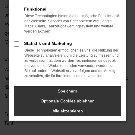
Letzte Woche holte unser langjähriger Kooperationspartner
Funktional
und DEL-Spieler der Straubing Tigers Tim Brunnhuber sein
Diese Technologien bieten die bestmögliche Funktionalität
der Webseite. Services von Drittanbietern wie Google
Weihnachtsgeschenk der Auto-Familie ab – einen
Maps, Chats, Fahrzeugbewertungssystem und weitere
werden aktiviert.
gorillastarken Weihnachtsbaum! Seit Jahren pflegt die
Ostermaier-Gruppe diese schöne Tradition mit ihm!
Statistik und Marketing
Diese Technologien ermöglichen es uns, die Nutzung der
Webseite zu analysieren, um die Leistung zu messen und
Viel Stauraum für den Heimtransport bot ihm sein Audi Q2
zu verbessern. Zudem werden Technologien eingesetzt,
die von dritten Werbetreibenden verwendet werden, um
von
RENT.OS
, den er seit diesem Sommer fährt. Gebrandet
Sie auf anderen Webseiten zu verfolgen und um Anzeigen
zu schalten, die für Ihre Interessen relevant sind.
mit stylischer
Tigers-Beklebung
ist es genau das richtige Auto
für einen talentierten Sportler wie Tim, denn es verkörpert
Speichern
Stil, Power und Komfort!
Optionale Cookies ablehnen
Alle akzeptieren
Frohe Weihnachten und weiterhin viel Erfolg auf dem Eis,
Tim!