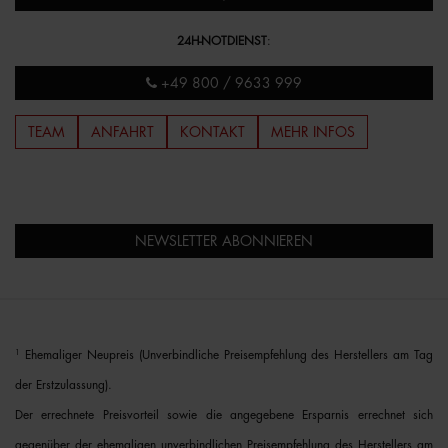
24H-NOTDIENST
:
+49 800 / 9633 999
TEAM
ANFAHRT
KONTAKT
MEHR INFOS
NEWSLETTER ABONNIEREN
1
Ehemaliger Neupreis (Unverbindliche Preisempfehlung des Herstellers am Tag
der Erstzulassung).
Der errechnete Preisvorteil sowie die angegebene Ersparnis errechnet sich
gegenüber der ehemaligen unverbindlichen Preisempfehlung des Herstellers am