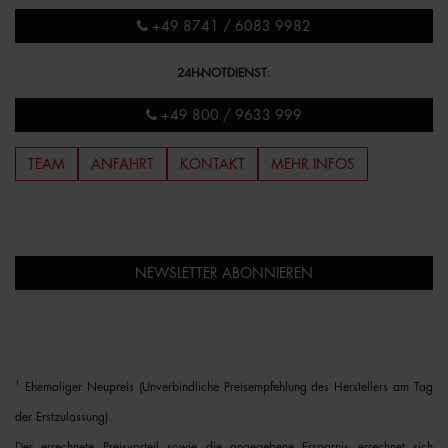
+49 8741 / 6083 9982
24H-NOTDIENST
:
+49 800 / 9633 999
TEAM
ANFAHRT
KONTAKT
MEHR INFOS
NEWSLETTER ABONNIEREN
1
Ehemaliger Neupreis (Unverbindliche Preisempfehlung des Herstellers am Tag
der Erstzulassung).
Der errechnete Preisvorteil sowie die angegebene Ersparnis errechnet sich