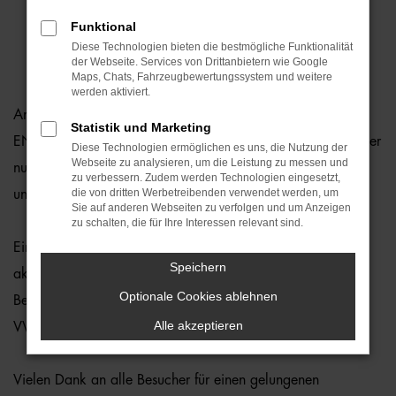
Funktional
Diese Technologien bieten die bestmögliche Funktionalität
der Webseite. Services von Drittanbietern wie Google
Maps, Chats, Fahrzeugbewertungssystem und weitere
werden aktiviert.
Am 12. Juni standen in all unseren VW-Autohäusern die
Statistik und Marketing
ENERGY Sondermodelle im Mittelpunkt. Zahlreiche Besucher
Diese Technologien ermöglichen es uns, die Nutzung der
Webseite zu analysieren, um die Leistung zu messen und
nutzten die Gelegenheit, sich über die attraktiven Modelle
zu verbessern. Zudem werden Technologien eingesetzt,
die von dritten Werbetreibenden verwendet werden, um
und exklusiven Angebote zu informieren.
Sie auf anderen Webseiten zu verfolgen und um Anzeigen
zu schalten, die für Ihre Interessen relevant sind.
Ein besonderes Highlight gab es in Vilsbiburg: Passend zur
Speichern
aktuellen WM konnten Groß und Klein ihr Ballgefühl unter
Optionale Cookies ablehnen
Beweis stellen und beim Torschießen auf das zu verlosende
Alle akzeptieren
VW-Tor mitmachen.
Vielen Dank an alle Besucher für einen gelungenen