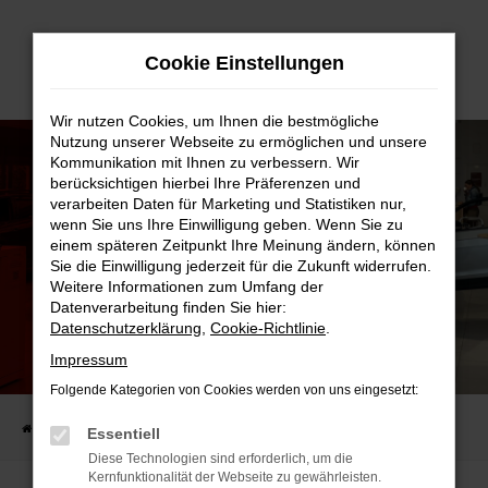
Zum
Cookie Einstellungen
Hauptinhalt
springen
Wir nutzen Cookies, um Ihnen die bestmögliche
Nutzung unserer Webseite zu ermöglichen und unsere
Kommunikation mit Ihnen zu verbessern. Wir
berücksichtigen hierbei Ihre Präferenzen und
verarbeiten Daten für Marketing und Statistiken nur,
wenn Sie uns Ihre Einwilligung geben. Wenn Sie zu
einem späteren Zeitpunkt Ihre Meinung ändern, können
Sie die Einwilligung jederzeit für die Zukunft widerrufen.
Weitere Informationen zum Umfang der
Datenverarbeitung finden Sie hier:
Datenschutzerklärung
,
Cookie-Richtlinie
.
Impressum
DIE VW ENERGY DAYS:
GEBALLTE ENERGIE BEI DER AUTO-FAMILIE!
Folgende Kategorien von Cookies werden von uns eingesetzt:
Startseite
AUTO-FAMILIE
Aktuelles
Die VW ENERGY DAYS:
Essentiell
Diese Technologien sind erforderlich, um die
Kernfunktionalität der Webseite zu gewährleisten.