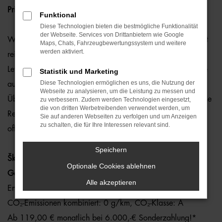
Privatleasing.
Funktional
Diese Technologien bieten die bestmögliche Funktionalität
der Webseite. Services von Drittanbietern wie Google
Wow, war das eine gorillastarke Weltpremiere. Škoda hebt
Maps, Chats, Fahrzeugbewertungssystem und weitere
werden aktiviert.
rein elektrischen Fahrspaß für Jung und Alt auf ein neues
Level! Ein 100 % elektrischer SUV-Crossover, der zeigt, wie
Statistik und Marketing
Diese Technologien ermöglichen es uns, die Nutzung der
aufregend Alltag sein kann. Kompakt. Modern.
Webseite zu analysieren, um die Leistung zu messen und
Überraschend vielseitig. Platz für die ganze Familie und eine
zu verbessern. Zudem werden Technologien eingesetzt,
die von dritten Werbetreibenden verwendet werden, um
Reichweite mit bis zu 425 km lassen fast keine Wünsche
Sie auf anderen Webseiten zu verfolgen und um Anzeigen
zu schalten, die für Ihre Interessen relevant sind.
offen.
Speichern
Škoda Epiq Essence 55 (56 kWh) 155 kW (211 PS) 1-
Optionale Cookies ablehnen
Gang-Automatik
Alle akzeptieren
Energieverbrauch kombiniert: 13,9 kWh/100 km
CO₂-Emissionen kombiniert: 0 g/km, CO₂-Klasse: A
Ab 119,00 € monatlich bei 6.000,-€ Sonderzahlung!*