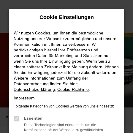
Zum
Cookie Einstellungen
Hauptinhalt
springen
Wir nutzen Cookies, um Ihnen die bestmögliche
Nutzung unserer Webseite zu ermöglichen und unsere
Kommunikation mit Ihnen zu verbessern. Wir
berücksichtigen hierbei Ihre Präferenzen und
verarbeiten Daten für Marketing und Statistiken nur,
wenn Sie uns Ihre Einwilligung geben. Wenn Sie zu
einem späteren Zeitpunkt Ihre Meinung ändern, können
Sie die Einwilligung jederzeit für die Zukunft widerrufen.
Weitere Informationen zum Umfang der
Datenverarbeitung finden Sie hier:
Datenschutzerklärung
,
Cookie-Richtlinie
.
Impressum
DER NEUE ŠKODA EPIQ.
JETZT BESTELLBAR!
Folgende Kategorien von Cookies werden von uns eingesetzt:
Startseite
FAHRZEUGANGEBOTE
Angebote & Leasing
Der neue Škoda EPIQ.
Essentiell
Diese Technologien sind erforderlich, um die
Kernfunktionalität der Webseite zu gewährleisten.