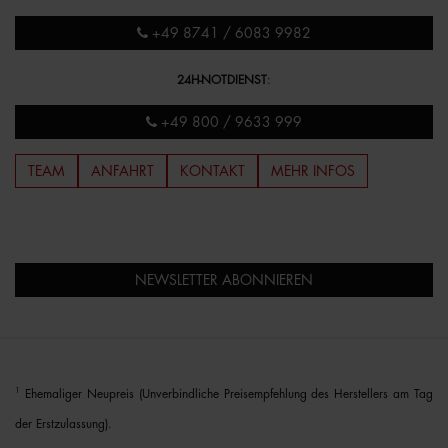
+49 8741 / 6083 9982
24H-NOTDIENST
:
+49 800 / 9633 999
TEAM
ANFAHRT
KONTAKT
MEHR INFOS
NEWSLETTER ABONNIEREN
1
Ehemaliger Neupreis (Unverbindliche Preisempfehlung des Herstellers am Tag
der Erstzulassung).