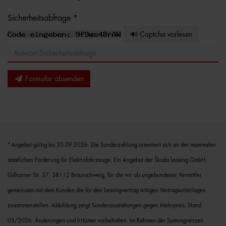
Sicherheitsabfrage *
🔊 Captcha vorlesen
Formular absenden
*Angebot gültig bis 30.09.2026. Die Sonderzahlung orientiert sich an der maximalen
staatlichen Förderung für Elektrofahrzeuge. Ein Angebot der Škoda Leasing GmbH,
Gifhorner Str. 57, 38112 Braunschweig, für die wir als ungebundener Vermittler
gemeinsam mit dem Kunden die für den Leasingvertrag nötigen Vertragsunterlagen
zusammenstellen. Abbildung zeigt Sonderausstattungen gegen Mehrpreis. Stand
05/2026. Änderungen und Irrtümer vorbehalten. Im Rahmen der Systemgrenzen.