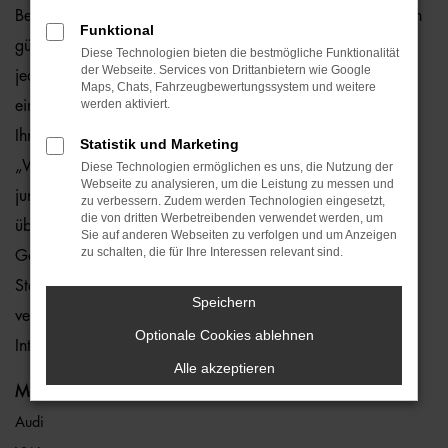
Bei uns kaufen Sie einen Audi A4 Allroad Gebrauchtwagen
Funktional
günstig und ohne Risiko. Der Grund liegt darin, dass wir
Diese Technologien bieten die bestmögliche Funktionalität
der Webseite. Services von Drittanbietern wie Google
jedes Fahrzeug eingehend überprüfen und somit einen
Maps, Chats, Fahrzeugbewertungssystem und weitere
werden aktiviert.
einwandfreien Zustand gewährleisten. Hierauf geben wir
Ihnen eine Gewährleistung von einem Jahr – und das ohne
Statistik und Marketing
„Wenn und Aber“. In den meisten Fällen handelt es sich um
Diese Technologien ermöglichen es uns, die Nutzung der
Webseite zu analysieren, um die Leistung zu messen und
junge Gebrauchte vom Typ Audi A4 Allroad, die wir zu
zu verbessern. Zudem werden Technologien eingesetzt,
die von dritten Werbetreibenden verwendet werden, um
überaus attraktiven Preisen anbieten. Audi A4 Allroad
Sie auf anderen Webseiten zu verfolgen und um Anzeigen
zu schalten, die für Ihre Interessen relevant sind.
Gebrauchtwagen finden Sie an jedem unserer sieben
Standorte, die über ganz Bayern verteilt sind. Des Weiteren
Speichern
verschaffen wir Ihnen auch im Rahmen unserer
Optionale Cookies ablehnen
Internetpräsenz einen guten Überblick.
Alle akzeptieren
Marken
Audi