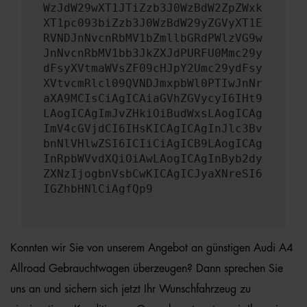
WzJdW29wXT1JTiZzb3J0WzBdW2ZpZWxk
XT1pc093biZzb3J0WzBdW29yZGVyXT1E
RVNDJnNvcnRbMV1bZmllbGRdPWlzVG9w
JnNvcnRbMV1bb3JkZXJdPURFU0Mmc29y
dFsyXVtmaWVsZF09cHJpY2Umc29ydFsy
XVtvcmRlcl09QVNDJmxpbWl0PTIwJnNr
aXA9MCIsCiAgICAiaGVhZGVycyI6IHt9
LAogICAgImJvZHkiOiBudWxsLAogICAg
ImV4cGVjdCI6IHsKICAgICAgInJlc3Bv
bnNlVHlwZSI6ICIiCiAgICB9LAogICAg
InRpbWVvdXQiOiAwLAogICAgInByb2dy
ZXNzIjogbnVsbCwKICAgICJyaXNreSI6
IGZhbHNlCiAgfQp9
Konnten wir Sie von unserem Angebot an günstigen Audi A4
Allroad Gebrauchtwagen überzeugen? Dann sprechen Sie
uns an und sichern sich jetzt Ihr Wunschfahrzeug zu