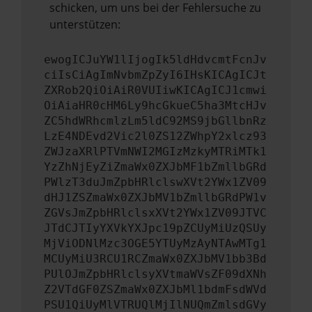
schicken, um uns bei der Fehlersuche zu
unterstützen:
ewogICJuYW1lIjogIk5ldHdvcmtFcnJv
ciIsCiAgImNvbmZpZyI6IHsKICAgICJt
ZXRob2QiOiAiR0VUIiwKICAgICJ1cmwi
OiAiaHR0cHM6Ly9hcGkueC5ha3MtcHJv
ZC5hdWRhcmlzLm5ldC92MS9jbGllbnRz
LzE4NDEvd2Vic2l0ZS12ZWhpY2xlcz93
ZWJzaXRlPTVmNWI2MGIzMzkyMTRiMTk1
YzZhNjEyZiZmaWx0ZXJbMF1bZmllbGRd
PWlzT3duJmZpbHRlclswXVt2YWx1ZV09
dHJ1ZSZmaWx0ZXJbMV1bZmllbGRdPW1v
ZGVsJmZpbHRlclsxXVt2YWx1ZV09JTVC
JTdCJTIyYXVkYXJpc19pZCUyMiUzQSUy
MjViODNlMzc3OGE5YTUyMzAyNTAwMTg1
MCUyMiU3RCU1RCZmaWx0ZXJbMV1bb3Bd
PUlOJmZpbHRlclsyXVtmaWVsZF09dXNh
Z2VTdGF0ZSZmaWx0ZXJbMl1bdmFsdWVd
PSU1QiUyMlVTRUQlMjIlNUQmZmlsdGVy