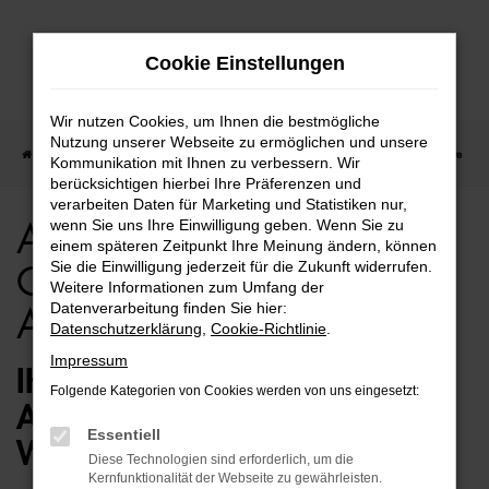
Zum
Cookie Einstellungen
Hauptinhalt
springen
Wir nutzen Cookies, um Ihnen die bestmögliche
Nutzung unserer Webseite zu ermöglichen und unsere
Startseite
Audi
Audi A4 Allroad
Audi A4 Allroad Gebrauchtwagen Angebote
Kommunikation mit Ihnen zu verbessern. Wir
berücksichtigen hierbei Ihre Präferenzen und
verarbeiten Daten für Marketing und Statistiken nur,
wenn Sie uns Ihre Einwilligung geben. Wenn Sie zu
Audi A4 Allroad
einem späteren Zeitpunkt Ihre Meinung ändern, können
Sie die Einwilligung jederzeit für die Zukunft widerrufen.
Gebrauchtwagen
Weitere Informationen zum Umfang der
Datenverarbeitung finden Sie hier:
Angebote
Datenschutzerklärung
,
Cookie-Richtlinie
.
Impressum
IHR GÜNSTIGER AUDI A4
Folgende Kategorien von Cookies werden von uns eingesetzt:
ALLROAD GEBRAUCHTWAGEN
Essentiell
WARTET
Diese Technologien sind erforderlich, um die
Kernfunktionalität der Webseite zu gewährleisten.