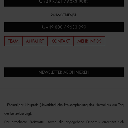
+49 8741 / 6083 9982
24H-NOTDIENST
:
+49 800 / 9633 999
TEAM
ANFAHRT
KONTAKT
MEHR INFOS
NEWSLETTER ABONNIEREN
1
Ehemaliger Neupreis (Unverbindliche Preisempfehlung des Herstellers am Tag
der Erstzulassung).
Der errechnete Preisvorteil sowie die angegebene Ersparnis errechnet sich