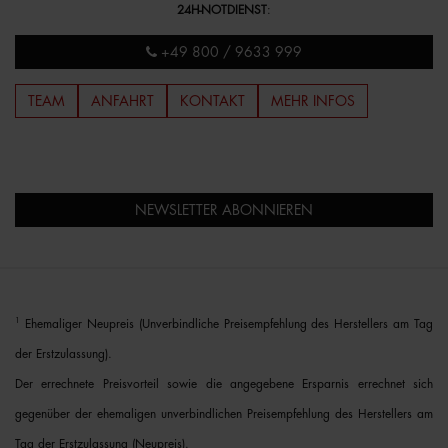
24H-NOTDIENST
:
+49 800 / 9633 999
TEAM
ANFAHRT
KONTAKT
MEHR INFOS
NEWSLETTER ABONNIEREN
1
Ehemaliger Neupreis (Unverbindliche Preisempfehlung des Herstellers am Tag
der Erstzulassung).
Der errechnete Preisvorteil sowie die angegebene Ersparnis errechnet sich
gegenüber der ehemaligen unverbindlichen Preisempfehlung des Herstellers am
Tag der Erstzulassung (Neupreis).