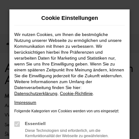
Zum
Cookie Einstellungen
Hauptinhalt
springen
Wir nutzen Cookies, um Ihnen die bestmögliche
Nutzung unserer Webseite zu ermöglichen und unsere
Startseite
Audi
Audi A7
Audi A7 Gebrauchtwagen Angebote
Kommunikation mit Ihnen zu verbessern. Wir
berücksichtigen hierbei Ihre Präferenzen und
verarbeiten Daten für Marketing und Statistiken nur,
wenn Sie uns Ihre Einwilligung geben. Wenn Sie zu
Audi A7 Gebrauchtwagen
einem späteren Zeitpunkt Ihre Meinung ändern, können
Sie die Einwilligung jederzeit für die Zukunft widerrufen.
Angebote
Weitere Informationen zum Umfang der
Datenverarbeitung finden Sie hier:
Datenschutzerklärung
,
Cookie-Richtlinie
.
Marken
Impressum
Audi
Folgende Kategorien von Cookies werden von uns eingesetzt:
VW
Essentiell
Seat
Diese Technologien sind erforderlich, um die
Škoda
Kernfunktionalität der Webseite zu gewährleisten.