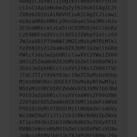
ewogICJuYW1lIjogIk5ldHdvcmtFcnJv
ciIsCiAgImNvbmZpZyI6IHsKICAgICJt
ZXRob2QiOiAiR0VUIiwKICAgICJ1cmwi
OiAiaHR0cHM6Ly9hcGkueC5ha3MtcHJv
ZC5hdWRhcmlzLm5ldC92MS9jbGllbnRz
LzE4NDEvd2Vic2l0ZS12ZWhpY2xlcz93
ZWJzaXRlPTVmNWI2MGIzMzkyMTRiMTk1
YzZhNjEyZiZmaWx0ZXJbMF1bZmllbGRd
PWlzT3duJmZpbHRlclswXVt2YWx1ZV09
dHJ1ZSZmaWx0ZXJbMV1bZmllbGRdPW1v
ZGVsJmZpbHRlclsxXVt2YWx1ZV09JTVC
JTdCJTIyYXVkYXJpc19pZCUyMiUzQSUy
MjViODNlMzc3OGE5YTUyMzAyNTAwMTg1
NSUyMiU3RCU1RCZmaWx0ZXJbMV1bb3Bd
PUlOJmZpbHRlclsyXVtmaWVsZF09dXNh
Z2VTdGF0ZSZmaWx0ZXJbMl1bdmFsdWVd
PSU1QiUyMlVTRUQlMjIlNUQmZmlsdGVy
WzJdW29wXT1JTiZzb3J0WzBdW2ZpZWxk
XT1pc093biZzb3J0WzBdW29yZGVyXT1E
RVNDJnNvcnRbMV1bZmllbGRdPWlzVG9w
JnNvcnRbMV1bb3JkZXJdPURFU0Mmc29y