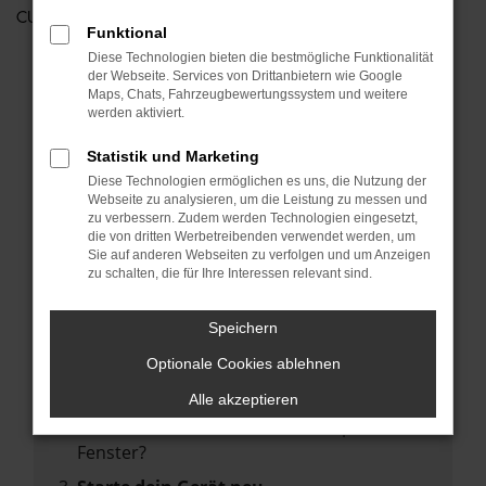
CUPRA
Funktional
Diese Technologien bieten die bestmögliche Funktionalität
der Webseite. Services von Drittanbietern wie Google
FEHLER: NETWORK ERROR
Maps, Chats, Fahrzeugbewertungssystem und weitere
werden aktiviert.
Beim Laden ist ein Fehler aufgetreten.
Statistik und Marketing
Hier sind ein paar Tipps, die dir helfen können:
Diese Technologien ermöglichen es uns, die Nutzung der
Webseite zu analysieren, um die Leistung zu messen und
Überprüfe deine Firewall und deine
zu verbessern. Zudem werden Technologien eingesetzt,
Internetverbindung.
die von dritten Werbetreibenden verwendet werden, um
Sie auf anderen Webseiten zu verfolgen und um Anzeigen
Laden andere Webseiten, zum Beispiel
zu schalten, die für Ihre Interessen relevant sind.
deine Suchmaschine?
Prüfe deine Browsererweiterungen.
Speichern
Manche Erweiterungen, wie Werbeblocker,
Optionale Cookies ablehnen
können das Laden bestimmter Seiten
verhindern. Funktioniert die Seite in einem
Alle akzeptieren
anderen Browser oder in einem privaten
Fenster?