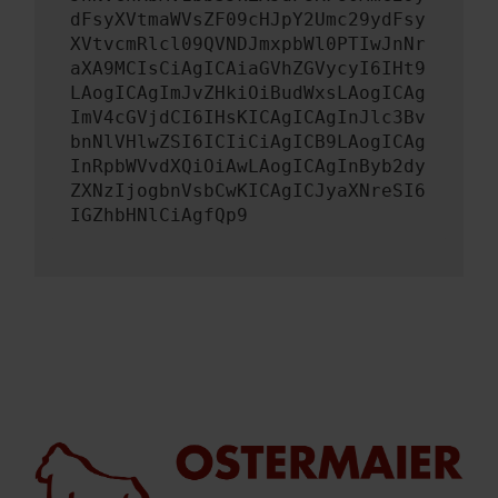
dFsyXVtmaWVsZF09cHJpY2Umc29ydFsy
XVtvcmRlcl09QVNDJmxpbWl0PTIwJnNr
aXA9MCIsCiAgICAiaGVhZGVycyI6IHt9
LAogICAgImJvZHkiOiBudWxsLAogICAg
ImV4cGVjdCI6IHsKICAgICAgInJlc3Bv
bnNlVHlwZSI6ICIiCiAgICB9LAogICAg
InRpbWVvdXQiOiAwLAogICAgInByb2dy
ZXNzIjogbnVsbCwKICAgICJyaXNreSI6
IGZhbHNlCiAgfQp9