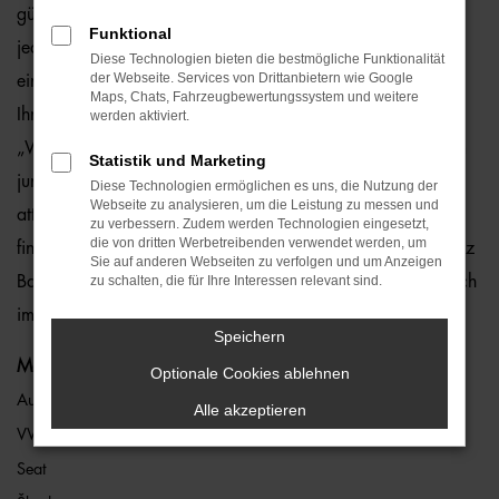
günstig und ohne Risiko. Der Grund liegt darin, dass wir
Funktional
jedes Fahrzeug eingehend überprüfen und somit einen
Diese Technologien bieten die bestmögliche Funktionalität
der Webseite. Services von Drittanbietern wie Google
einwandfreien Zustand gewährleisten. Hierauf geben wir
Maps, Chats, Fahrzeugbewertungssystem und weitere
Ihnen eine Gewährleistung von einem Jahr – und das ohne
werden aktiviert.
„Wenn und Aber“. In den meisten Fällen handelt es sich um
Statistik und Marketing
junge Gebrauchte vom Typ Audi e-tron, die wir zu überaus
Diese Technologien ermöglichen es uns, die Nutzung der
Webseite zu analysieren, um die Leistung zu messen und
attraktiven Preisen anbieten. Audi e-tron Gebrauchtwagen
zu verbessern. Zudem werden Technologien eingesetzt,
die von dritten Werbetreibenden verwendet werden, um
finden Sie an jedem unserer sieben Standorte, die über ganz
Sie auf anderen Webseiten zu verfolgen und um Anzeigen
Bayern verteilt sind. Des Weiteren verschaffen wir Ihnen auch
zu schalten, die für Ihre Interessen relevant sind.
im Rahmen unserer Internetpräsenz einen guten Überblick.
Speichern
Marken
Optionale Cookies ablehnen
Audi
Alle akzeptieren
VW
Seat