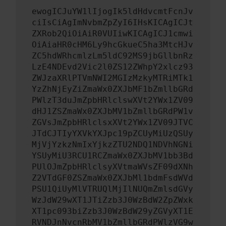
ewogICJuYW1lIjogIk5ldHdvcmtFcnJv
ciIsCiAgImNvbmZpZyI6IHsKICAgICJt
ZXRob2QiOiAiR0VUIiwKICAgICJ1cmwi
OiAiaHR0cHM6Ly9hcGkueC5ha3MtcHJv
ZC5hdWRhcmlzLm5ldC92MS9jbGllbnRz
LzE4NDEvd2Vic2l0ZS12ZWhpY2xlcz93
ZWJzaXRlPTVmNWI2MGIzMzkyMTRiMTk1
YzZhNjEyZiZmaWx0ZXJbMF1bZmllbGRd
PWlzT3duJmZpbHRlclswXVt2YWx1ZV09
dHJ1ZSZmaWx0ZXJbMV1bZmllbGRdPW1v
ZGVsJmZpbHRlclsxXVt2YWx1ZV09JTVC
JTdCJTIyYXVkYXJpc19pZCUyMiUzQSUy
MjVjYzkzNmIxYjkzZTU2NDQ1NDVhNGNi
YSUyMiU3RCU1RCZmaWx0ZXJbMV1bb3Bd
PUlOJmZpbHRlclsyXVtmaWVsZF09dXNh
Z2VTdGF0ZSZmaWx0ZXJbMl1bdmFsdWVd
PSU1QiUyMlVTRUQlMjIlNUQmZmlsdGVy
WzJdW29wXT1JTiZzb3J0WzBdW2ZpZWxk
XT1pc093biZzb3J0WzBdW29yZGVyXT1E
RVNDJnNvcnRbMV1bZmllbGRdPWlzVG9w