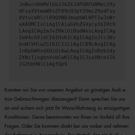
JnNvcnRbMV1bb3JkZXJdPURFU0Mmc29y
dFsyXVtmaWVsZF09cHJpY2Umc29ydFsy
XVtvcmRlcl09QVNDJmxpbWl0PTIwJnNr
aXA9MCIsCiAgICAiaGVhZGVycyI6IHt9
LAogICAgImJvZHkiOiBudWxsLAogICAg
ImV4cGVjdCI6IHsKICAgICAgInJlc3Bv
bnNlVHlwZSI6ICIiCiAgICB9LAogICAg
InRpbWVvdXQiOiAwLAogICAgInByb2dy
ZXNzIjogbnVsbCwKICAgICJyaXNreSI6
IGZhbHNlCiAgfQp9
Konnten wir Sie von unserem Angebot an günstigen Audi e-
tron Gebrauchtwagen überzeugen? Dann sprechen Sie uns
an und sichern sich jetzt Ihr Wunschfahrzeug zu einzigartigen
Konditionen. Gerne beantworten wir Ihnen im Vorfeld all Ihre
Fragen. Oder Sie kommen direkt bei uns vorbei und nehmen