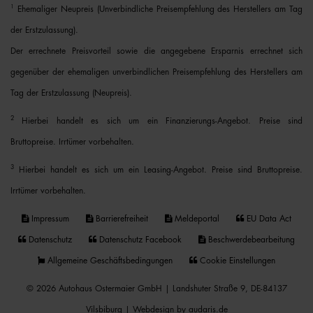
1
Ehemaliger Neupreis (Unverbindliche Preisempfehlung des Herstellers am Tag
der Erstzulassung).
Der errechnete Preisvorteil sowie die angegebene Ersparnis errechnet sich
gegenüber der ehemaligen unverbindlichen Preisempfehlung des Herstellers am
Tag der Erstzulassung (Neupreis).
2
Hierbei handelt es sich um ein Finanzierungs-Angebot. Preise sind
Bruttopreise. Irrtümer vorbehalten.
3
Hierbei handelt es sich um ein Leasing-Angebot. Preise sind Bruttopreise.
Irrtümer vorbehalten.
Impressum
Barrierefreiheit
Meldeportal
EU Data Act
Datenschutz
Datenschutz Facebook
Beschwerdebearbeitung
Allgemeine Geschäftsbedingungen
Cookie Einstellungen
© 2026 Autohaus Ostermaier GmbH | Landshuter Straße 9, DE-84137
Vilsbiburg |
Webdesign by audaris.de