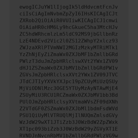
ewogICJuYW1lIjogIk5ldHdvcmtFcnJv
ciIsCiAgImNvbmZpZyI6IHsKICAgICJt
ZXRob2QiOiAiR0VUIiwKICAgICJ1cmwi
OiAiaHR0cHM6Ly9hcGkueC5ha3MtcHJv
ZC5hdWRhcmlzLm5ldC92MS9jbGllbnRz
LzE4NDEvd2Vic2l0ZS12ZWhpY2xlcz93
ZWJzaXRlPTVmNWI2MGIzMzkyMTRiMTk1
YzZhNjEyZiZmaWx0ZXJbMF1bZmllbGRd
PWlzT3duJmZpbHRlclswXVt2YWx1ZV09
dHJ1ZSZmaWx0ZXJbMV1bZmllbGRdPW1v
ZGVsJmZpbHRlclsxXVt2YWx1ZV09JTVC
JTdCJTIyYXVkYXJpc19pZCUyMiUzQSUy
MjViODNlMzc3OGE5YTUyMzAyNTAwMjE4
ZSUyMiU3RCU1RCZmaWx0ZXJbMV1bb3Bd
PUlOJmZpbHRlclsyXVtmaWVsZF09dXNh
Z2VTdGF0ZSZmaWx0ZXJbMl1bdmFsdWVd
PSU1QiUyMlVTRUQlMjIlNUQmZmlsdGVy
WzJdW29wXT1JTiZzb3J0WzBdW2ZpZWxk
XT1pc093biZzb3J0WzBdW29yZGVyXT1E
RVNDJnNvcnRbMV1bZmllbGRdPWlzVG9w