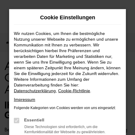
Zum
Cookie Einstellungen
Hauptinhalt
springen
Wir nutzen Cookies, um Ihnen die bestmögliche
Nutzung unserer Webseite zu ermöglichen und unsere
Startseite
Audi
Audi Q7
Audi Q7 Gebrauchtwagen Angebote
Kommunikation mit Ihnen zu verbessern. Wir
berücksichtigen hierbei Ihre Präferenzen und
verarbeiten Daten für Marketing und Statistiken nur,
wenn Sie uns Ihre Einwilligung geben. Wenn Sie zu
Audi Q7
einem späteren Zeitpunkt Ihre Meinung ändern, können
Sie die Einwilligung jederzeit für die Zukunft widerrufen.
Gebrauchtwagen
Weitere Informationen zum Umfang der
Datenverarbeitung finden Sie hier:
Angebote
Datenschutzerklärung
,
Cookie-Richtlinie
.
Impressum
IHR GÜNSTIGER AUDI Q7
Folgende Kategorien von Cookies werden von uns eingesetzt:
GEBRAUCHTWAGEN WARTET
Essentiell
Diese Technologien sind erforderlich, um die
Bei uns kaufen Sie einen Audi Q7 Gebrauchtwagen günstig
Kernfunktionalität der Webseite zu gewährleisten.