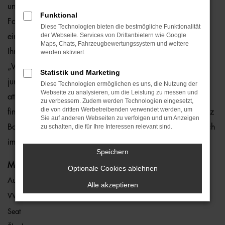
und ohne Risiko. Der Grund liegt darin, dass wir jedes
Funktional
Fahrzeug eingehend überprüfen und somit einen
Diese Technologien bieten die bestmögliche Funktionalität
der Webseite. Services von Drittanbietern wie Google
einwandfreien Zustand gewährleisten. Hierauf geben wir
Maps, Chats, Fahrzeugbewertungssystem und weitere
Ihnen eine Gewährleistung von einem Jahr – und das ohne
werden aktiviert.
„Wenn und Aber“. In den meisten Fällen handelt es sich um
Statistik und Marketing
junge Gebrauchte vom Typ Audi Q7, die wir zu überaus
Diese Technologien ermöglichen es uns, die Nutzung der
Webseite zu analysieren, um die Leistung zu messen und
attraktiven Preisen anbieten. Audi Q7 Gebrauchtwagen
zu verbessern. Zudem werden Technologien eingesetzt,
die von dritten Werbetreibenden verwendet werden, um
finden Sie an jedem unserer sieben Standorte, die über ganz
Sie auf anderen Webseiten zu verfolgen und um Anzeigen
Bayern verteilt sind. Des Weiteren verschaffen wir Ihnen auch
zu schalten, die für Ihre Interessen relevant sind.
im Rahmen unserer Internetpräsenz einen guten Überblick.
Speichern
Marken
Optionale Cookies ablehnen
Audi
Alle akzeptieren
VW
Seat