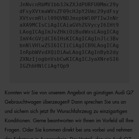
JnNvcnRbMV1bb3JkZXJdPURFU0Mmc29y
dFsyXVtmaWVsZF09cHJpY2Umc29ydFsy
XVtvcmRlcl09QVNDJmxpbWl0PTIwJnNr
aXA9MCIsCiAgICAiaGVhZGVycyI6IHt9
LAogICAgImJvZHkiOiBudWxsLAogICAg
ImV4cGVjdCI6IHsKICAgICAgInJlc3Bv
bnNlVHlwZSI6ICIiCiAgICB9LAogICAg
InRpbWVvdXQiOiAwLAogICAgInByb2dy
ZXNzIjogbnVsbCwKICAgICJyaXNreSI6
IGZhbHNlCiAgfQp9
Konnten wir Sie von unserem Angebot an günstigen Audi Q7
Gebrauchtwagen überzeugen? Dann sprechen Sie uns an
und sichern sich jetzt Ihr Wunschfahrzeug zu einzigartigen
Konditionen. Gerne beantworten wir Ihnen im Vorfeld all Ihre
Fragen. Oder Sie kommen direkt bei uns vorbei und nehmen