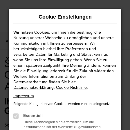
Zum
Cookie Einstellungen
Hauptinhalt
springen
Wir nutzen Cookies, um Ihnen die bestmögliche
Nutzung unserer Webseite zu ermöglichen und unsere
Startseite
Škoda
Škoda Fabia
Škoda Fabia Gebrauchtwagen Angebote
Kommunikation mit Ihnen zu verbessern. Wir
berücksichtigen hierbei Ihre Präferenzen und
verarbeiten Daten für Marketing und Statistiken nur,
wenn Sie uns Ihre Einwilligung geben. Wenn Sie zu
Škoda Fabia
einem späteren Zeitpunkt Ihre Meinung ändern, können
Sie die Einwilligung jederzeit für die Zukunft widerrufen.
Gebrauchtwagen
Weitere Informationen zum Umfang der
Datenverarbeitung finden Sie hier:
Angebote
Datenschutzerklärung
,
Cookie-Richtlinie
.
Impressum
IHR GÜNSTIGER ŠKODA FABIA
Folgende Kategorien von Cookies werden von uns eingesetzt:
GEBRAUCHTWAGEN WARTET
Essentiell
Diese Technologien sind erforderlich, um die
Bei uns kaufen Sie einen Škoda Fabia Gebrauchtwagen
Kernfunktionalität der Webseite zu gewährleisten.