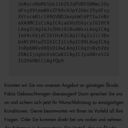
JnNvcnRbMV1bb3JkZXJdPURFU0Mmc29y
dFsyXVtmaWVsZF09cHJpY2Umc29ydFsy
XVtvcmRlcl09QVNDJmxpbWl0PTIwJnNr
aXA9MCIsCiAgICAiaGVhZGVycyI6IHt9
LAogICAgImJvZHkiOiBudWxsLAogICAg
ImV4cGVjdCI6IHsKICAgICAgInJlc3Bv
bnNlVHlwZSI6ICIiCiAgICB9LAogICAg
InRpbWVvdXQiOiAwLAogICAgInByb2dy
ZXNzIjogbnVsbCwKICAgICJyaXNreSI6
IGZhbHNlCiAgfQp9
Konnten wir Sie von unserem Angebot an günstigen Škoda
Fabia Gebrauchtwagen überzeugen? Dann sprechen Sie uns
an und sichern sich jetzt Ihr Wunschfahrzeug zu einzigartigen
Konditionen. Gerne beantworten wir Ihnen im Vorfeld all Ihre
Fragen. Oder Sie kommen direkt bei uns vorbei und nehmen