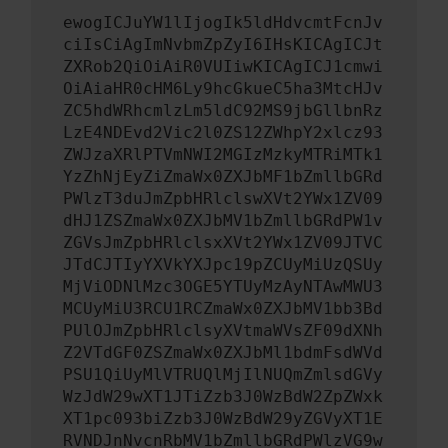
ewogICJuYW1lIjogIk5ldHdvcmtFcnJv
ciIsCiAgImNvbmZpZyI6IHsKICAgICJt
ZXRob2QiOiAiR0VUIiwKICAgICJ1cmwi
OiAiaHR0cHM6Ly9hcGkueC5ha3MtcHJv
ZC5hdWRhcmlzLm5ldC92MS9jbGllbnRz
LzE4NDEvd2Vic2l0ZS12ZWhpY2xlcz93
ZWJzaXRlPTVmNWI2MGIzMzkyMTRiMTk1
YzZhNjEyZiZmaWx0ZXJbMF1bZmllbGRd
PWlzT3duJmZpbHRlclswXVt2YWx1ZV09
dHJ1ZSZmaWx0ZXJbMV1bZmllbGRdPW1v
ZGVsJmZpbHRlclsxXVt2YWx1ZV09JTVC
JTdCJTIyYXVkYXJpc19pZCUyMiUzQSUy
MjViODNlMzc3OGE5YTUyMzAyNTAwMWU3
MCUyMiU3RCU1RCZmaWx0ZXJbMV1bb3Bd
PUlOJmZpbHRlclsyXVtmaWVsZF09dXNh
Z2VTdGF0ZSZmaWx0ZXJbMl1bdmFsdWVd
PSU1QiUyMlVTRUQlMjIlNUQmZmlsdGVy
WzJdW29wXT1JTiZzb3J0WzBdW2ZpZWxk
XT1pc093biZzb3J0WzBdW29yZGVyXT1E
RVNDJnNvcnRbMV1bZmllbGRdPWlzVG9w