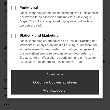
günstig und ohne Risiko. Der Grund liegt darin, dass wir
Funktional
jedes Fahrzeug eingehend überprüfen und somit einen
Diese Technologien bieten die bestmögliche Funktionalität
der Webseite. Services von Drittanbietern wie Google
einwandfreien Zustand gewährleisten. Hierauf geben wir
Maps, Chats, Fahrzeugbewertungssystem und weitere
Ihnen eine Gewährleistung von einem Jahr – und das ohne
werden aktiviert.
„Wenn und Aber“. In den meisten Fällen handelt es sich um
Statistik und Marketing
junge Gebrauchte vom Typ Škoda Fabia, die wir zu überaus
Diese Technologien ermöglichen es uns, die Nutzung der
Webseite zu analysieren, um die Leistung zu messen und
attraktiven Preisen anbieten. Škoda Fabia Gebrauchtwagen
zu verbessern. Zudem werden Technologien eingesetzt,
die von dritten Werbetreibenden verwendet werden, um
finden Sie an jedem unserer sieben Standorte, die über ganz
Sie auf anderen Webseiten zu verfolgen und um Anzeigen
Bayern verteilt sind. Des Weiteren verschaffen wir Ihnen auch
zu schalten, die für Ihre Interessen relevant sind.
im Rahmen unserer Internetpräsenz einen guten Überblick.
Speichern
Marken
Optionale Cookies ablehnen
Audi
Alle akzeptieren
VW
Seat