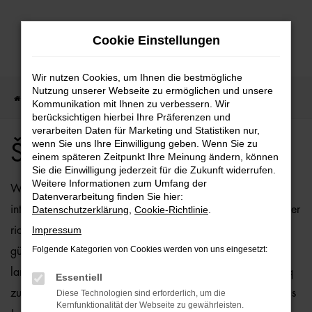
Zum
Cookie Einstellungen
Hauptinhalt
springen
Wir nutzen Cookies, um Ihnen die bestmögliche
Nutzung unserer Webseite zu ermöglichen und unsere
Startseite
Škoda
Škoda Kamiq Angebote
Kommunikation mit Ihnen zu verbessern. Wir
berücksichtigen hierbei Ihre Präferenzen und
verarbeiten Daten für Marketing und Statistiken nur,
wenn Sie uns Ihre Einwilligung geben. Wenn Sie zu
Škoda Kamiq Angebote
einem späteren Zeitpunkt Ihre Meinung ändern, können
Sie die Einwilligung jederzeit für die Zukunft widerrufen.
Weitere Informationen zum Umfang der
Wenn Sie sich für ein Fahrzeug vom Typ Škoda Kamiq
Datenverarbeitung finden Sie hier:
interessieren, sind Sie bei der Ostermaier Auto-Familie an der
Datenschutzerklärung
,
Cookie-Richtlinie
.
Impressum
richtigen Adresse. Bei uns können Sie Ihren Škoda Kamiq
Folgende Kategorien von Cookies werden von uns eingesetzt:
günstig kaufen und profitieren zudem von unserer
langjährigen Erfahrung. Wir bieten Ihnen den Škoda Kamiq
Essentiell
zu Top-Preisen – und das sowohl als Neuwagen als auch als
Diese Technologien sind erforderlich, um die
Kernfunktionalität der Webseite zu gewährleisten.