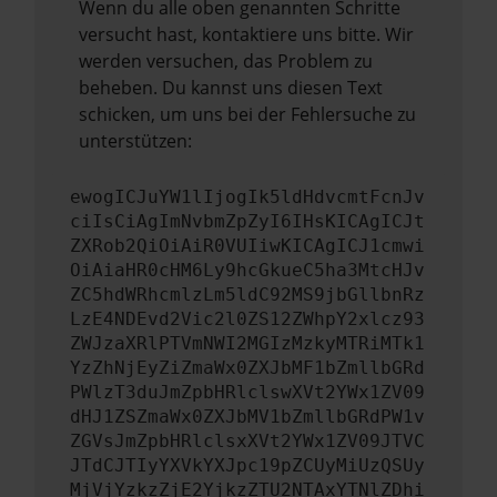
Wenn du alle oben genannten Schritte
versucht hast, kontaktiere uns bitte. Wir
werden versuchen, das Problem zu
beheben. Du kannst uns diesen Text
schicken, um uns bei der Fehlersuche zu
unterstützen:
ewogICJuYW1lIjogIk5ldHdvcmtFcnJv
ciIsCiAgImNvbmZpZyI6IHsKICAgICJt
ZXRob2QiOiAiR0VUIiwKICAgICJ1cmwi
OiAiaHR0cHM6Ly9hcGkueC5ha3MtcHJv
ZC5hdWRhcmlzLm5ldC92MS9jbGllbnRz
LzE4NDEvd2Vic2l0ZS12ZWhpY2xlcz93
ZWJzaXRlPTVmNWI2MGIzMzkyMTRiMTk1
YzZhNjEyZiZmaWx0ZXJbMF1bZmllbGRd
PWlzT3duJmZpbHRlclswXVt2YWx1ZV09
dHJ1ZSZmaWx0ZXJbMV1bZmllbGRdPW1v
ZGVsJmZpbHRlclsxXVt2YWx1ZV09JTVC
JTdCJTIyYXVkYXJpc19pZCUyMiUzQSUy
MjVjYzkzZjE2YjkzZTU2NTAxYTNlZDhi