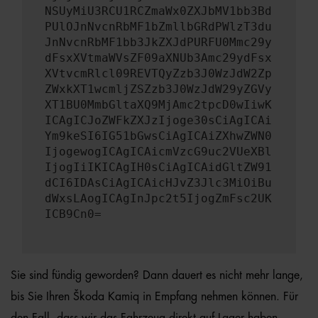
NSUyMiU3RCU1RCZmaWx0ZXJbMV1bb3Bd
PUlOJnNvcnRbMF1bZmllbGRdPWlzT3du
JnNvcnRbMF1bb3JkZXJdPURFU0Mmc29y
dFsxXVtmaWVsZF09aXNUb3Amc29ydFsx
XVtvcmRlcl09REVTQyZzb3J0WzJdW2Zp
ZWxkXT1wcmljZSZzb3J0WzJdW29yZGVy
XT1BU0MmbGltaXQ9MjAmc2tpcD0wIiwK
ICAgICJoZWFkZXJzIjoge30sCiAgICAi
Ym9keSI6IG51bGwsCiAgICAiZXhwZWN0
IjogewogICAgICAicmVzcG9uc2VUeXBl
IjogIiIKICAgIH0sCiAgICAidGltZW91
dCI6IDAsCiAgICAicHJvZ3Jlc3MiOiBu
dWxsLAogICAgInJpc2t5IjogZmFsc2UK
ICB9Cn0=
Sie sind fündig geworden? Dann dauert es nicht mehr lange,
bis Sie Ihren Škoda Kamiq in Empfang nehmen können. Für