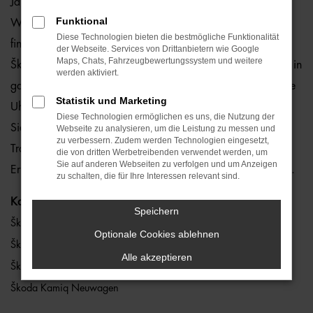
Jahreswagen, Tageszulassung und Gebrauchtwagen. Auf
Funktional
Wunsch können Sie bei uns auch Ihren Škoda Kamiq
Diese Technologien bieten die bestmögliche Funktionalität
finanzieren. Oder Sie entscheiden sich für das günstige
der Webseite. Services von Drittanbietern wie Google
Maps, Chats, Fahrzeugbewertungssystem und weitere
Škoda Kamiq Leasing. Sie finden uns an sieben Standorten in
werden aktiviert.
ganz Bayern. Wahlweise bieten wir Ihnen auch rund um die
Statistik und Marketing
Uhr unseren
online Škoda Kamiq Konfigurator
. Hier legen
Diese Technologien ermöglichen es uns, die Nutzung der
Sie exakt fest, welche Farbe, Motorisierung und Extras Ihr
Webseite zu analysieren, um die Leistung zu messen und
zu verbessern. Zudem werden Technologien eingesetzt,
Traumwagen haben soll. Und dürfen sich auf eine schnelle
die von dritten Werbetreibenden verwendet werden, um
Sie auf anderen Webseiten zu verfolgen und um Anzeigen
Erfüllung all Ihrer Wünsche freuen. Wir machen es möglich.
zu schalten, die für Ihre Interessen relevant sind.
Kategorie
Speichern
Škoda Kamiq
Optionale Cookies ablehnen
Škoda Kamiq Gebrauchtwagen
Alle akzeptieren
Škoda Kamiq Jahreswagen
Škoda Kamiq Neuwagen