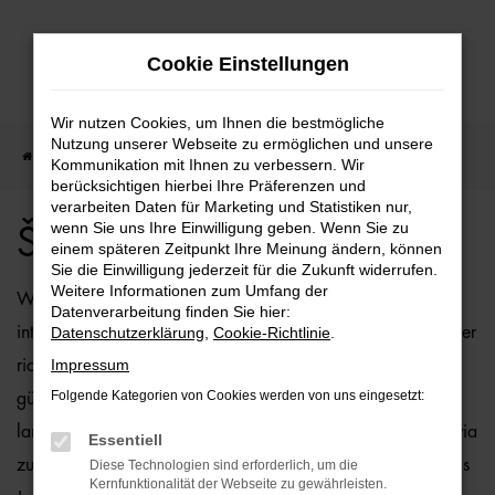
Zum
Cookie Einstellungen
Hauptinhalt
springen
Wir nutzen Cookies, um Ihnen die bestmögliche
Nutzung unserer Webseite zu ermöglichen und unsere
Startseite
Škoda
Škoda Octavia Angebote
Kommunikation mit Ihnen zu verbessern. Wir
berücksichtigen hierbei Ihre Präferenzen und
verarbeiten Daten für Marketing und Statistiken nur,
wenn Sie uns Ihre Einwilligung geben. Wenn Sie zu
Škoda Octavia Angebote
einem späteren Zeitpunkt Ihre Meinung ändern, können
Sie die Einwilligung jederzeit für die Zukunft widerrufen.
Weitere Informationen zum Umfang der
Wenn Sie sich für ein Fahrzeug vom Typ Škoda Octavia
Datenverarbeitung finden Sie hier:
interessieren, sind Sie bei der Ostermaier Auto-Familie an der
Datenschutzerklärung
,
Cookie-Richtlinie
.
Impressum
richtigen Adresse. Bei uns können Sie Ihren Škoda Octavia
Folgende Kategorien von Cookies werden von uns eingesetzt:
günstig kaufen und profitieren zudem von unserer
langjährigen Erfahrung. Wir bieten Ihnen den Škoda Octavia
Essentiell
zu Top-Preisen – und das sowohl als Neuwagen als auch als
Diese Technologien sind erforderlich, um die
Kernfunktionalität der Webseite zu gewährleisten.