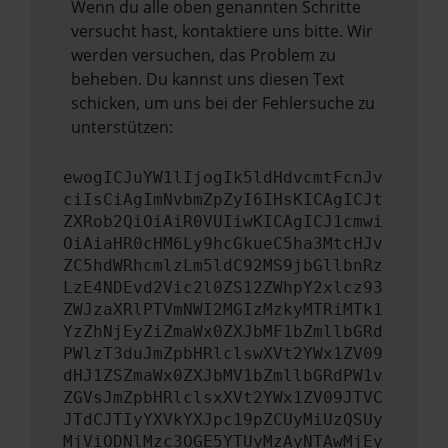
Wenn du alle oben genannten Schritte
versucht hast, kontaktiere uns bitte. Wir
werden versuchen, das Problem zu
beheben. Du kannst uns diesen Text
schicken, um uns bei der Fehlersuche zu
unterstützen:
ewogICJuYW1lIjogIk5ldHdvcmtFcnJv
ciIsCiAgImNvbmZpZyI6IHsKICAgICJt
ZXRob2QiOiAiR0VUIiwKICAgICJ1cmwi
OiAiaHR0cHM6Ly9hcGkueC5ha3MtcHJv
ZC5hdWRhcmlzLm5ldC92MS9jbGllbnRz
LzE4NDEvd2Vic2l0ZS12ZWhpY2xlcz93
ZWJzaXRlPTVmNWI2MGIzMzkyMTRiMTk1
YzZhNjEyZiZmaWx0ZXJbMF1bZmllbGRd
PWlzT3duJmZpbHRlclswXVt2YWx1ZV09
dHJ1ZSZmaWx0ZXJbMV1bZmllbGRdPW1v
ZGVsJmZpbHRlclsxXVt2YWx1ZV09JTVC
JTdCJTIyYXVkYXJpc19pZCUyMiUzQSUy
MjViODNlMzc3OGE5YTUyMzAyNTAwMjEy