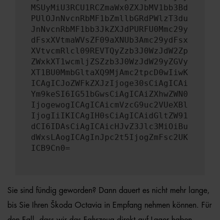
MSUyMiU3RCU1RCZmaWx0ZXJbMV1bb3Bd
PUlOJnNvcnRbMF1bZmllbGRdPWlzT3du
JnNvcnRbMF1bb3JkZXJdPURFU0Mmc29y
dFsxXVtmaWVsZF09aXNUb3Amc29ydFsx
XVtvcmRlcl09REVTQyZzb3J0WzJdW2Zp
ZWxkXT1wcmljZSZzb3J0WzJdW29yZGVy
XT1BU0MmbGltaXQ9MjAmc2tpcD0wIiwK
ICAgICJoZWFkZXJzIjoge30sCiAgICAi
Ym9keSI6IG51bGwsCiAgICAiZXhwZWN0
IjogewogICAgICAicmVzcG9uc2VUeXBl
IjogIiIKICAgIH0sCiAgICAidGltZW91
dCI6IDAsCiAgICAicHJvZ3Jlc3MiOiBu
dWxsLAogICAgInJpc2t5IjogZmFsc2UK
ICB9Cn0=
Sie sind fündig geworden? Dann dauert es nicht mehr lange,
bis Sie Ihren Škoda Octavia in Empfang nehmen können. Für