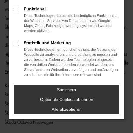
Jahreswagen, Tageszulassung und Gebrauchtwagen. Auf
Funktional
Wunsch können Sie bei uns auch Ihren Škoda Octavia
Diese Technologien bieten die bestmögliche Funktionalität
finanzieren. Oder Sie entscheiden sich für das günstige
der Webseite. Services von Drittanbietern wie Google
Maps, Chats, Fahrzeugbewertungssystem und weitere
Škoda Octavia Leasing. Sie finden uns an sieben Standorten
werden aktiviert.
in ganz Bayern. Wahlweise bieten wir Ihnen auch rund um
Statistik und Marketing
die Uhr unseren
online Škoda Octavia Konfigurator
. Hier
Diese Technologien ermöglichen es uns, die Nutzung der
legen Sie exakt fest, welche Farbe, Motorisierung und Extras
Webseite zu analysieren, um die Leistung zu messen und
zu verbessern. Zudem werden Technologien eingesetzt,
Ihr Traumwagen haben soll. Und dürfen sich auf eine schnelle
die von dritten Werbetreibenden verwendet werden, um
Sie auf anderen Webseiten zu verfolgen und um Anzeigen
Erfüllung all Ihrer Wünsche freuen. Wir machen es möglich.
zu schalten, die für Ihre Interessen relevant sind.
Kategorie
Speichern
Škoda Octavia Jahreswagen
Optionale Cookies ablehnen
Škoda Octavia Gebrauchtwagen
Alle akzeptieren
Škoda Octavia
Škoda Octavia Neuwagen