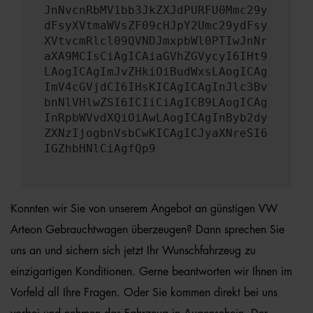
JnNvcnRbMV1bb3JkZXJdPURFU0Mmc29y
dFsyXVtmaWVsZF09cHJpY2Umc29ydFsy
XVtvcmRlcl09QVNDJmxpbWl0PTIwJnNr
aXA9MCIsCiAgICAiaGVhZGVycyI6IHt9
LAogICAgImJvZHkiOiBudWxsLAogICAg
ImV4cGVjdCI6IHsKICAgICAgInJlc3Bv
bnNlVHlwZSI6ICIiCiAgICB9LAogICAg
InRpbWVvdXQiOiAwLAogICAgInByb2dy
ZXNzIjogbnVsbCwKICAgICJyaXNreSI6
IGZhbHNlCiAgfQp9
Konnten wir Sie von unserem Angebot an günstigen VW
Arteon Gebrauchtwagen überzeugen? Dann sprechen Sie
uns an und sichern sich jetzt Ihr Wunschfahrzeug zu
einzigartigen Konditionen. Gerne beantworten wir Ihnen im
Vorfeld all Ihre Fragen. Oder Sie kommen direkt bei uns