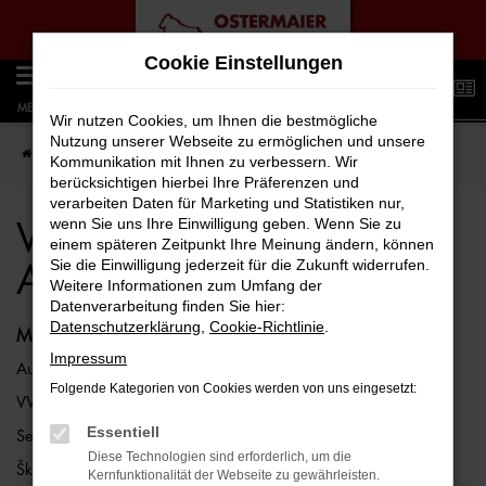
Zum
Cookie Einstellungen
Hauptinhalt
0
springen
MENÜ
Wir nutzen Cookies, um Ihnen die bestmögliche
Nutzung unserer Webseite zu ermöglichen und unsere
Startseite
VW
VW ID.4
VW ID.4 Jahreswagen Angebote
Kommunikation mit Ihnen zu verbessern. Wir
berücksichtigen hierbei Ihre Präferenzen und
verarbeiten Daten für Marketing und Statistiken nur,
wenn Sie uns Ihre Einwilligung geben. Wenn Sie zu
VW ID.4 Jahreswagen
einem späteren Zeitpunkt Ihre Meinung ändern, können
Sie die Einwilligung jederzeit für die Zukunft widerrufen.
Angebote
Weitere Informationen zum Umfang der
Datenverarbeitung finden Sie hier:
Datenschutzerklärung
,
Cookie-Richtlinie
.
Marken
Impressum
Audi
Folgende Kategorien von Cookies werden von uns eingesetzt:
VW
Essentiell
Seat
Diese Technologien sind erforderlich, um die
Škoda
Kernfunktionalität der Webseite zu gewährleisten.