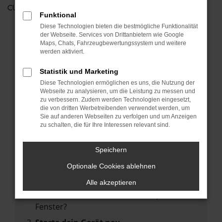
CUPRA
Funktional
Diese Technologien bieten die bestmögliche Funktionalität
der Webseite. Services von Drittanbietern wie Google
FEHLER: NETWORK ERROR
Maps, Chats, Fahrzeugbewertungssystem und weitere
werden aktiviert.
Beim Laden ist ein Fehler aufgetreten.
Statistik und Marketing
Hier sind ein paar Tipps, die dir helfen können:
Diese Technologien ermöglichen es uns, die Nutzung der
Webseite zu analysieren, um die Leistung zu messen und
Überprüfe deine Firewall und deine
zu verbessern. Zudem werden Technologien eingesetzt,
Internetverbindung.
die von dritten Werbetreibenden verwendet werden, um
Sie auf anderen Webseiten zu verfolgen und um Anzeigen
Laden andere Webseiten, zum Beispiel
zu schalten, die für Ihre Interessen relevant sind.
deine Suchmaschine?
Prüfe deine Browsererweiterungen.
Speichern
Manche Erweiterungen, wie Werbeblocker,
Optionale Cookies ablehnen
können das Laden bestimmter Seiten
verhindern. Funktioniert die Seite in einem
Alle akzeptieren
anderen Browser oder in einem privaten
Fenster?