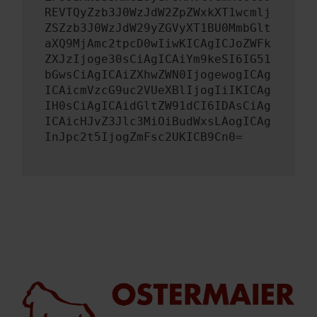
REVTQyZzb3J0WzJdW2ZpZWxkXT1wcmlj
ZSZzb3J0WzJdW29yZGVyXT1BU0MmbGlt
aXQ9MjAmc2tpcD0wIiwKICAgICJoZWFk
ZXJzIjoge30sCiAgICAiYm9keSI6IG51
bGwsCiAgICAiZXhwZWN0IjogewogICAg
ICAicmVzcG9uc2VUeXBlIjogIiIKICAg
IH0sCiAgICAidGltZW91dCI6IDAsCiAg
ICAicHJvZ3Jlc3MiOiBudWxsLAogICAg
InJpc2t5IjogZmFsc2UKICB9Cn0=