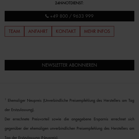
24H-NOTDIENST
:
+49 800 / 9633 999
TEAM
ANFAHRT
KONTAKT
MEHR INFOS
NEWSLETTER ABONNIEREN
1
Ehemaliger Neupreis (Unverbindliche Preisempfehlung des Herstellers am Tag
der Erstzulassung).
Der errechnete Preisvorteil sowie die angegebene Ersparnis errechnet sich
gegenüber der ehemaligen unverbindlichen Preisempfehlung des Herstellers am
Tag der Erstzulassung (Neupreis).