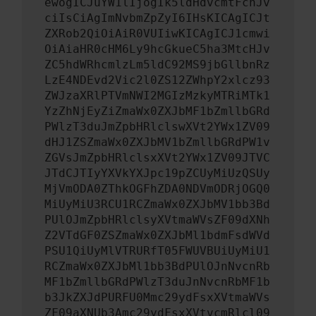
ewogICJuYW1lIjogIk5ldHdvcmtFcnJv
ciIsCiAgImNvbmZpZyI6IHsKICAgICJt
ZXRob2QiOiAiR0VUIiwKICAgICJ1cmwi
OiAiaHR0cHM6Ly9hcGkueC5ha3MtcHJv
ZC5hdWRhcmlzLm5ldC92MS9jbGllbnRz
LzE4NDEvd2Vic2l0ZS12ZWhpY2xlcz93
ZWJzaXRlPTVmNWI2MGIzMzkyMTRiMTk1
YzZhNjEyZiZmaWx0ZXJbMF1bZmllbGRd
PWlzT3duJmZpbHRlclswXVt2YWx1ZV09
dHJ1ZSZmaWx0ZXJbMV1bZmllbGRdPW1v
ZGVsJmZpbHRlclsxXVt2YWx1ZV09JTVC
JTdCJTIyYXVkYXJpc19pZCUyMiUzQSUy
MjVmODA0ZThkOGFhZDA0NDVmODRjOGQ0
MiUyMiU3RCU1RCZmaWx0ZXJbMV1bb3Bd
PUlOJmZpbHRlclsyXVtmaWVsZF09dXNh
Z2VTdGF0ZSZmaWx0ZXJbMl1bdmFsdWVd
PSU1QiUyMlVTRURfT05FWUVBUiUyMiU1
RCZmaWx0ZXJbMl1bb3BdPUlOJnNvcnRb
MF1bZmllbGRdPWlzT3duJnNvcnRbMF1b
b3JkZXJdPURFU0Mmc29ydFsxXVtmaWVs
ZF09aXNUb3Amc29ydFsxXVtvcmRlcl09