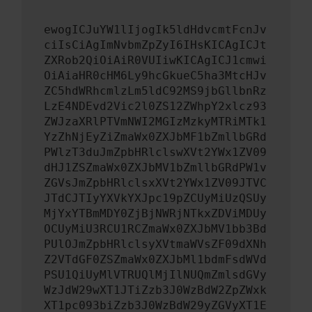
ewogICJuYW1lIjogIk5ldHdvcmtFcnJv
ciIsCiAgImNvbmZpZyI6IHsKICAgICJt
ZXRob2QiOiAiR0VUIiwKICAgICJ1cmwi
OiAiaHR0cHM6Ly9hcGkueC5ha3MtcHJv
ZC5hdWRhcmlzLm5ldC92MS9jbGllbnRz
LzE4NDEvd2Vic2l0ZS12ZWhpY2xlcz93
ZWJzaXRlPTVmNWI2MGIzMzkyMTRiMTk1
YzZhNjEyZiZmaWx0ZXJbMF1bZmllbGRd
PWlzT3duJmZpbHRlclswXVt2YWx1ZV09
dHJ1ZSZmaWx0ZXJbMV1bZmllbGRdPW1v
ZGVsJmZpbHRlclsxXVt2YWx1ZV09JTVC
JTdCJTIyYXVkYXJpc19pZCUyMiUzQSUy
MjYxYTBmMDY0ZjBjNWRjNTkxZDViMDUy
OCUyMiU3RCU1RCZmaWx0ZXJbMV1bb3Bd
PUlOJmZpbHRlclsyXVtmaWVsZF09dXNh
Z2VTdGF0ZSZmaWx0ZXJbMl1bdmFsdWVd
PSU1QiUyMlVTRUQlMjIlNUQmZmlsdGVy
WzJdW29wXT1JTiZzb3J0WzBdW2ZpZWxk
XT1pc093biZzb3J0WzBdW29yZGVyXT1E