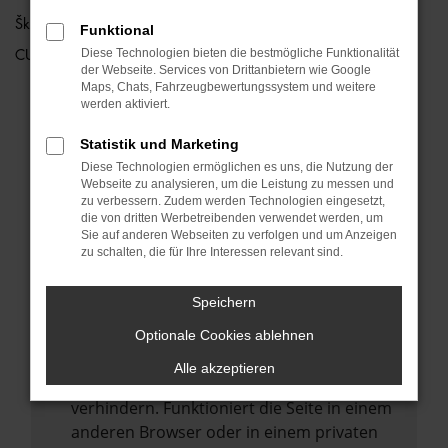
Škoda
Funktional
Diese Technologien bieten die bestmögliche Funktionalität
CUPRA
der Webseite. Services von Drittanbietern wie Google
Maps, Chats, Fahrzeugbewertungssystem und weitere
werden aktiviert.
FEHLER: NETWORK ERROR
Statistik und Marketing
Beim Laden ist ein Fehler aufgetreten.
Diese Technologien ermöglichen es uns, die Nutzung der
Webseite zu analysieren, um die Leistung zu messen und
Hier sind ein paar Tipps, die dir helfen können:
zu verbessern. Zudem werden Technologien eingesetzt,
die von dritten Werbetreibenden verwendet werden, um
Überprüfe deine Firewall und deine
Sie auf anderen Webseiten zu verfolgen und um Anzeigen
Internetverbindung.
zu schalten, die für Ihre Interessen relevant sind.
Laden andere Webseiten, zum Beispiel
deine Suchmaschine?
Speichern
Prüfe deine Browsererweiterungen.
Optionale Cookies ablehnen
Manche Erweiterungen, wie Werbeblocker,
Alle akzeptieren
können das Laden bestimmter Seiten
verhindern. Funktioniert die Seite in einem
anderen Browser oder in einem privaten