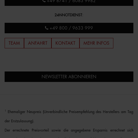
+49 8741 / 6083 9982
24H-NOTDIENST
:
+49 800 / 9633 999
TEAM
ANFAHRT
KONTAKT
MEHR INFOS
NEWSLETTER ABONNIEREN
1
Ehemaliger Neupreis (Unverbindliche Preisempfehlung des Herstellers am Tag
der Erstzulassung).
Der errechnete Preisvorteil sowie die angegebene Ersparnis errechnet sich