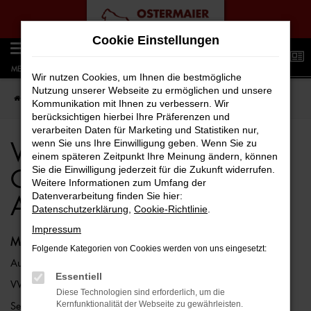
Zum
Cookie Einstellungen
Hauptinhalt
0
springen
MENÜ
Wir nutzen Cookies, um Ihnen die bestmögliche
Nutzung unserer Webseite zu ermöglichen und unsere
Startseite
VW
VW ID.5
VW ID.5 Gebrauchtwagen Angebote
Kommunikation mit Ihnen zu verbessern. Wir
berücksichtigen hierbei Ihre Präferenzen und
verarbeiten Daten für Marketing und Statistiken nur,
wenn Sie uns Ihre Einwilligung geben. Wenn Sie zu
VW ID.5
einem späteren Zeitpunkt Ihre Meinung ändern, können
Sie die Einwilligung jederzeit für die Zukunft widerrufen.
Gebrauchtwagen
Weitere Informationen zum Umfang der
Datenverarbeitung finden Sie hier:
Angebote
Datenschutzerklärung
,
Cookie-Richtlinie
.
Impressum
Marken
Folgende Kategorien von Cookies werden von uns eingesetzt:
Audi
Essentiell
VW
Diese Technologien sind erforderlich, um die
Kernfunktionalität der Webseite zu gewährleisten.
Seat