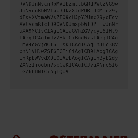
RVNDJnNvcnRbMV1bZmllbGRdPWlzVG9w
JnNvcnRbMV1bb3JkZXJdPURFU0Mmc29y
dFsyXVtmaWVsZF09cHJpY2Umc29ydFsy
XVtvcmRlcl09QVNDJmxpbWl0PTIwJnNr
aXA9MCIsCiAgICAiaGVhZGVycyI6IHt9
LAogICAgImJvZHkiOiBudWxsLAogICAg
ImV4cGVjdCI6IHsKICAgICAgInJlc3Bv
bnNlVHlwZSI6ICIiCiAgICB9LAogICAg
InRpbWVvdXQiOiAwLAogICAgInByb2dy
ZXNzIjogbnVsbCwKICAgICJyaXNreSI6
IGZhbHNlCiAgfQp9