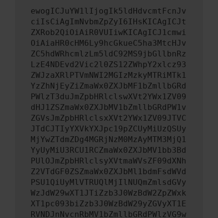
ewogICJuYW1lIjogIk5ldHdvcmtFcnJv
ciIsCiAgImNvbmZpZyI6IHsKICAgICJt
ZXRob2QiOiAiR0VUIiwKICAgICJ1cmwi
OiAiaHR0cHM6Ly9hcGkueC5ha3MtcHJv
ZC5hdWRhcmlzLm5ldC92MS9jbGllbnRz
LzE4NDEvd2Vic2l0ZS12ZWhpY2xlcz93
ZWJzaXRlPTVmNWI2MGIzMzkyMTRiMTk1
YzZhNjEyZiZmaWx0ZXJbMF1bZmllbGRd
PWlzT3duJmZpbHRlclswXVt2YWx1ZV09
dHJ1ZSZmaWx0ZXJbMV1bZmllbGRdPW1v
ZGVsJmZpbHRlclsxXVt2YWx1ZV09JTVC
JTdCJTIyYXVkYXJpc19pZCUyMiUzQSUy
MjYwZTdmZDg4MGRjNzM0MzAyMTM3MjQ1
YyUyMiU3RCU1RCZmaWx0ZXJbMV1bb3Bd
PUlOJmZpbHRlclsyXVtmaWVsZF09dXNh
Z2VTdGF0ZSZmaWx0ZXJbMl1bdmFsdWVd
PSU1QiUyMlVTRUQlMjIlNUQmZmlsdGVy
WzJdW29wXT1JTiZzb3J0WzBdW2ZpZWxk
XT1pc093biZzb3J0WzBdW29yZGVyXT1E
RVNDJnNvcnRbMV1bZmllbGRdPWlzVG9w