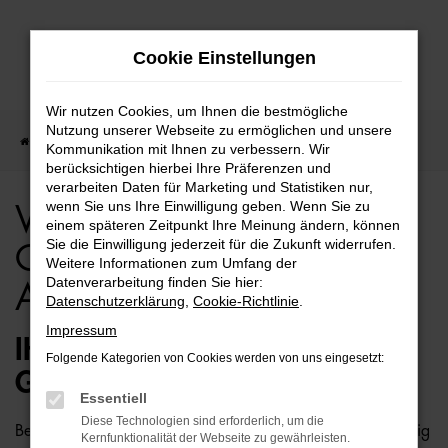
Zum
Cookie Einstellungen
Hauptinhalt
springen
Wir nutzen Cookies, um Ihnen die bestmögliche
Nutzung unserer Webseite zu ermöglichen und unsere
Startseite
VW
VW Taigo
VW Taigo Gebrauchtwagen Angebote
Kommunikation mit Ihnen zu verbessern. Wir
berücksichtigen hierbei Ihre Präferenzen und
verarbeiten Daten für Marketing und Statistiken nur,
wenn Sie uns Ihre Einwilligung geben. Wenn Sie zu
VW Taigo
einem späteren Zeitpunkt Ihre Meinung ändern, können
Sie die Einwilligung jederzeit für die Zukunft widerrufen.
Gebrauchtwagen
Weitere Informationen zum Umfang der
Datenverarbeitung finden Sie hier:
Angebote
Datenschutzerklärung
,
Cookie-Richtlinie
.
Impressum
IHR GÜNSTIGER VW TAIGO
Folgende Kategorien von Cookies werden von uns eingesetzt:
GEBRAUCHTWAGEN WARTET
Essentiell
Diese Technologien sind erforderlich, um die
Bei uns kaufen Sie einen VW Taigo Gebrauchtwagen günstig
Kernfunktionalität der Webseite zu gewährleisten.