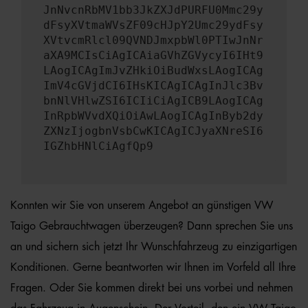
JnNvcnRbMV1bb3JkZXJdPURFU0Mmc29y
dFsyXVtmaWVsZF09cHJpY2Umc29ydFsy
XVtvcmRlcl09QVNDJmxpbWl0PTIwJnNr
aXA9MCIsCiAgICAiaGVhZGVycyI6IHt9
LAogICAgImJvZHkiOiBudWxsLAogICAg
ImV4cGVjdCI6IHsKICAgICAgInJlc3Bv
bnNlVHlwZSI6ICIiCiAgICB9LAogICAg
InRpbWVvdXQiOiAwLAogICAgInByb2dy
ZXNzIjogbnVsbCwKICAgICJyaXNreSI6
IGZhbHNlCiAgfQp9
Konnten wir Sie von unserem Angebot an günstigen VW
Taigo Gebrauchtwagen überzeugen? Dann sprechen Sie uns
an und sichern sich jetzt Ihr Wunschfahrzeug zu einzigartigen
Konditionen. Gerne beantworten wir Ihnen im Vorfeld all Ihre
Fragen. Oder Sie kommen direkt bei uns vorbei und nehmen