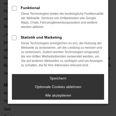
und ohne Risiko. Der Grund liegt darin, dass wir jedes
Funktional
Fahrzeug eingehend überprüfen und somit einen
Diese Technologien bieten die bestmögliche Funktionalität
der Webseite. Services von Drittanbietern wie Google
einwandfreien Zustand gewährleisten. Hierauf geben wir
Maps, Chats, Fahrzeugbewertungssystem und weitere
Ihnen eine Gewährleistung von einem Jahr – und das ohne
werden aktiviert.
„Wenn und Aber“. In den meisten Fällen handelt es sich um
Statistik und Marketing
junge Gebrauchte vom Typ VW Taigo, die wir zu überaus
Diese Technologien ermöglichen es uns, die Nutzung der
Webseite zu analysieren, um die Leistung zu messen und
attraktiven Preisen anbieten. VW Taigo Gebrauchtwagen
zu verbessern. Zudem werden Technologien eingesetzt,
die von dritten Werbetreibenden verwendet werden, um
finden Sie an jedem unserer sieben Standorte, die über ganz
Sie auf anderen Webseiten zu verfolgen und um Anzeigen
Bayern verteilt sind. Des Weiteren verschaffen wir Ihnen auch
zu schalten, die für Ihre Interessen relevant sind.
im Rahmen unserer Internetpräsenz einen guten Überblick.
Speichern
Marken
Optionale Cookies ablehnen
Audi
Alle akzeptieren
VW
Seat