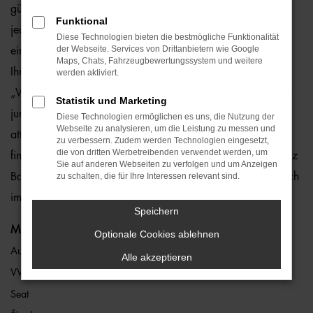
günstig und ohne Risiko. Der Grund liegt darin, dass wir
Funktional
jedes Fahrzeug eingehend überprüfen und somit einen
Diese Technologien bieten die bestmögliche Funktionalität
der Webseite. Services von Drittanbietern wie Google
einwandfreien Zustand gewährleisten. Hierauf geben wir
Maps, Chats, Fahrzeugbewertungssystem und weitere
Ihnen eine Gewährleistung von einem Jahr – und das ohne
werden aktiviert.
„Wenn und Aber“. In den meisten Fällen handelt es sich um
Statistik und Marketing
junge Gebrauchte vom Typ VW Tiguan, die wir zu überaus
Diese Technologien ermöglichen es uns, die Nutzung der
Webseite zu analysieren, um die Leistung zu messen und
attraktiven Preisen anbieten. VW Tiguan Gebrauchtwagen
zu verbessern. Zudem werden Technologien eingesetzt,
die von dritten Werbetreibenden verwendet werden, um
finden Sie an jedem unserer sieben Standorte, die über ganz
Sie auf anderen Webseiten zu verfolgen und um Anzeigen
Bayern verteilt sind. Des Weiteren verschaffen wir Ihnen auch
zu schalten, die für Ihre Interessen relevant sind.
im Rahmen unserer Internetpräsenz einen guten Überblick.
Speichern
Marken
Optionale Cookies ablehnen
Audi
Alle akzeptieren
VW
Seat