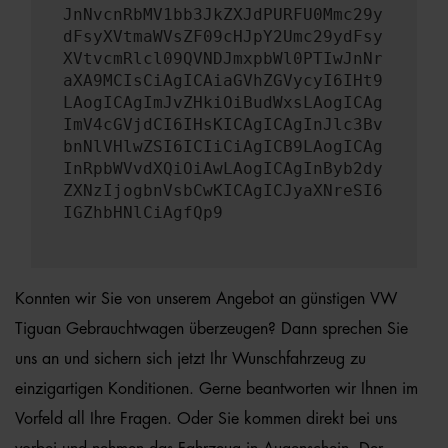
JnNvcnRbMV1bb3JkZXJdPURFU0Mmc29y
dFsyXVtmaWVsZF09cHJpY2Umc29ydFsy
XVtvcmRlcl09QVNDJmxpbWl0PTIwJnNr
aXA9MCIsCiAgICAiaGVhZGVycyI6IHt9
LAogICAgImJvZHkiOiBudWxsLAogICAg
ImV4cGVjdCI6IHsKICAgICAgInJlc3Bv
bnNlVHlwZSI6ICIiCiAgICB9LAogICAg
InRpbWVvdXQiOiAwLAogICAgInByb2dy
ZXNzIjogbnVsbCwKICAgICJyaXNreSI6
IGZhbHNlCiAgfQp9
Konnten wir Sie von unserem Angebot an günstigen VW
Tiguan Gebrauchtwagen überzeugen? Dann sprechen Sie
uns an und sichern sich jetzt Ihr Wunschfahrzeug zu
einzigartigen Konditionen. Gerne beantworten wir Ihnen im
Vorfeld all Ihre Fragen. Oder Sie kommen direkt bei uns