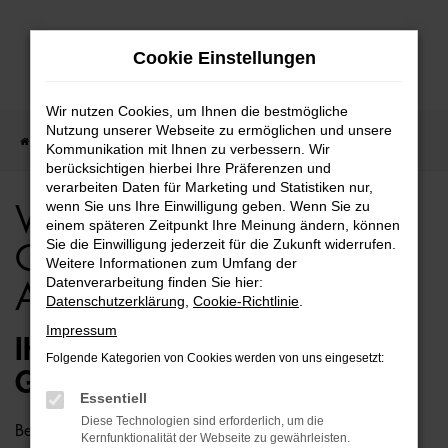
Zum
Cookie Einstellungen
Hauptinhalt
springen
Wir nutzen Cookies, um Ihnen die bestmögliche
Nutzung unserer Webseite zu ermöglichen und unsere
Startseite
VW
VW Tiguan
VW Tiguan Gebrauchtwagen Angebote
Kommunikation mit Ihnen zu verbessern. Wir
berücksichtigen hierbei Ihre Präferenzen und
verarbeiten Daten für Marketing und Statistiken nur,
wenn Sie uns Ihre Einwilligung geben. Wenn Sie zu
VW Tiguan
einem späteren Zeitpunkt Ihre Meinung ändern, können
Sie die Einwilligung jederzeit für die Zukunft widerrufen.
Gebrauchtwagen
Weitere Informationen zum Umfang der
Datenverarbeitung finden Sie hier:
Angebote
Datenschutzerklärung
,
Cookie-Richtlinie
.
Impressum
IHR GÜNSTIGER VW TIGUAN
Folgende Kategorien von Cookies werden von uns eingesetzt:
GEBRAUCHTWAGEN WARTET
Essentiell
Diese Technologien sind erforderlich, um die
Bei uns kaufen Sie einen VW Tiguan Gebrauchtwagen
Kernfunktionalität der Webseite zu gewährleisten.