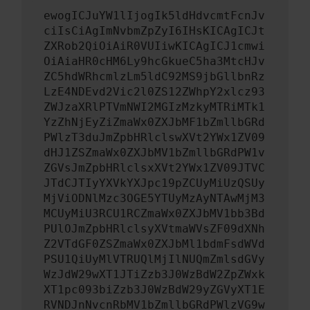
ewogICJuYW1lIjogIk5ldHdvcmtFcnJv
ciIsCiAgImNvbmZpZyI6IHsKICAgICJt
ZXRob2QiOiAiR0VUIiwKICAgICJ1cmwi
OiAiaHR0cHM6Ly9hcGkueC5ha3MtcHJv
ZC5hdWRhcmlzLm5ldC92MS9jbGllbnRz
LzE4NDEvd2Vic2l0ZS12ZWhpY2xlcz93
ZWJzaXRlPTVmNWI2MGIzMzkyMTRiMTk1
YzZhNjEyZiZmaWx0ZXJbMF1bZmllbGRd
PWlzT3duJmZpbHRlclswXVt2YWx1ZV09
dHJ1ZSZmaWx0ZXJbMV1bZmllbGRdPW1v
ZGVsJmZpbHRlclsxXVt2YWx1ZV09JTVC
JTdCJTIyYXVkYXJpc19pZCUyMiUzQSUy
MjViODNlMzc3OGE5YTUyMzAyNTAwMjM3
MCUyMiU3RCU1RCZmaWx0ZXJbMV1bb3Bd
PUlOJmZpbHRlclsyXVtmaWVsZF09dXNh
Z2VTdGF0ZSZmaWx0ZXJbMl1bdmFsdWVd
PSU1QiUyMlVTRUQlMjIlNUQmZmlsdGVy
WzJdW29wXT1JTiZzb3J0WzBdW2ZpZWxk
XT1pc093biZzb3J0WzBdW29yZGVyXT1E
RVNDJnNvcnRbMV1bZmllbGRdPWlzVG9w