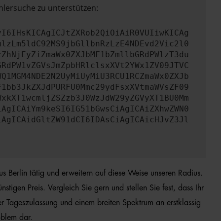
hlersuche zu unterstützen:
yI6IHsKICAgICJtZXRob2QiOiAiR0VUIiwKICAg
mlzLm5ldC92MS9jbGllbnRzLzE4NDEvd2Vic2l0
zZhNjEyZiZmaWx0ZXJbMF1bZmllbGRdPWlzT3du
GRdPW1vZGVsJmZpbHRlclsxXVt2YWx1ZV09JTVC
WQ1MGM4NDE2N2UyMiUyMiU3RCU1RCZmaWx0ZXJb
F1bb3JkZXJdPURFU0Mmc29ydFsxXVtmaWVsZF09
WxkXT1wcmljZSZzb3J0WzJdW29yZGVyXT1BU0Mm
iAgICAiYm9keSI6IG51bGwsCiAgICAiZXhwZWN0
iAgICAidGltZW91dCI6IDAsCiAgICAicHJvZ3Jl
us Berlin tätig und erweitern auf diese Weise unseren Radius.
igen Preis. Vergleich Sie gern und stellen Sie fest, dass Ihr
r Tageszulassung und einem breiten Spektrum an erstklassig
oblem dar.