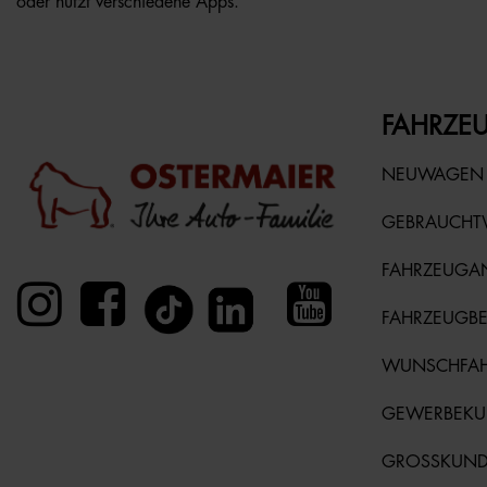
oder nutzt verschiedene Apps.
FAHRZEU
NEUWAGEN
GEBRAUCH
FAHRZEUGA
FAHRZEUGB
WUNSCHFA
GEWERBEK
GROSSKUN