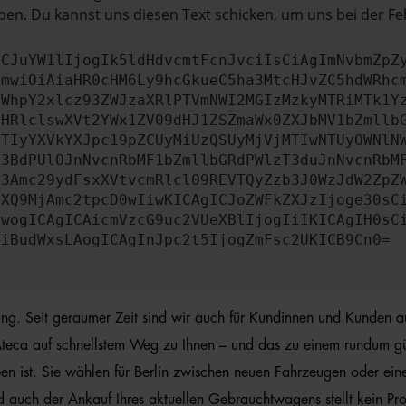
en. Du kannst uns diesen Text schicken, um uns bei der Fe
ICJuYW1lIjogIk5ldHdvcmtFcnJvciIsCiAgImNvbmZpZ
cmwiOiAiaHR0cHM6Ly9hcGkueC5ha3MtcHJvZC5hdWRhc
ZWhpY2xlcz93ZWJzaXRlPTVmNWI2MGIzMzkyMTRiMTk1Y
bHRlclswXVt2YWx1ZV09dHJ1ZSZmaWx0ZXJbMV1bZmllb
JTIyYXVkYXJpc19pZCUyMiUzQSUyMjVjMTIwNTUyOWNlN
b3BdPUlOJnNvcnRbMF1bZmllbGRdPWlzT3duJnNvcnRbM
b3Amc29ydFsxXVtvcmRlcl09REVTQyZzb3J0WzJdW2ZpZ
aXQ9MjAmc2tpcD0wIiwKICAgICJoZWFkZXJzIjoge30sC
ewogICAgICAicmVzcG9uc2VUeXBlIjogIiIKICAgIH0sC
OiBudWxsLAogICAgInJpc2t5IjogZmFsc2UKICB9Cn0=
rung. Seit geraumer Zeit sind wir auch für Kundinnen und Kunden a
teca auf schnellstem Weg zu Ihnen – und das zu einem rundum günst
 ist. Sie wählen für Berlin zwischen neuen Fahrzeugen oder eine
d auch der Ankauf Ihres aktuellen Gebrauchtwagens stellt kein Pr