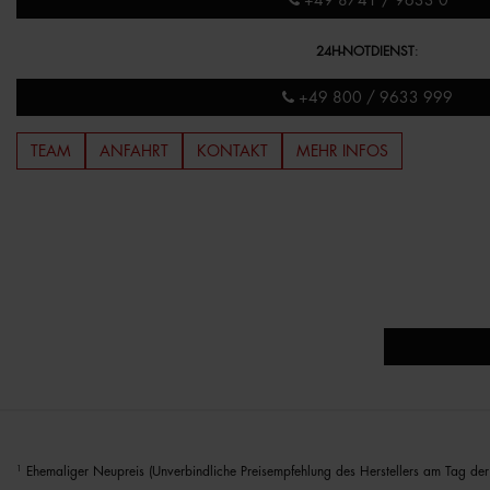
+49 8741 / 9633 0
24H-NOTDIENST
:
+49 800 / 9633 999
TEAM
ANFAHRT
KONTAKT
MEHR INFOS
1
Ehemaliger Neupreis (Unverbindliche Preisempfehlung des Herstellers am Tag der 