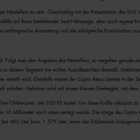
nes Herstellers zu sein. Gleichzeitig mit der Präsentation des 
odelle auf Basis bestehender Seat-Fahrzeuge, aber auch eigene Kr
ine umfangreiche Ausstattung und die erfolgreiche Kombination a
end. Folgt man den Angaben des Herstellers, so vergehen gerade
in diesem Segment ein echtes Ausrufezeichen darstellt. Gefahren
r verteilt wird. Ebenfalls wartet der Cupra Ateca bereits in der S
l schaltet. Gefahren wird mit einem kleinen Drehregler, mit dem 
liter-TSI-Benziner, der 300 PS leistet. Um diese Kräfte adäquat 
m 10 Millimeter nach unten verlegt wurde. Die Länge des Cupra A
 bei 485 Liter bzw. 1.579 Liter, wenn der Sitzbereich hinzugen