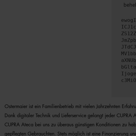
beheb
ewog
ICJ1
ZS12
JmZp
JTdC
MV1b
aXNU
bGlt
Ijog
c3Mi
Ostermaier ist ein Familienbetrieb mit vielen Jahrzehnten Erfah
Dank digitaler Technik und Lieferservice gelangt jeder CUPRA A
CUPRA Ateca bei uns zu überaus günstigen Konditionen zu haben
gepflegten Gebrauchten. Stets möglich ist eine Finanzierung un