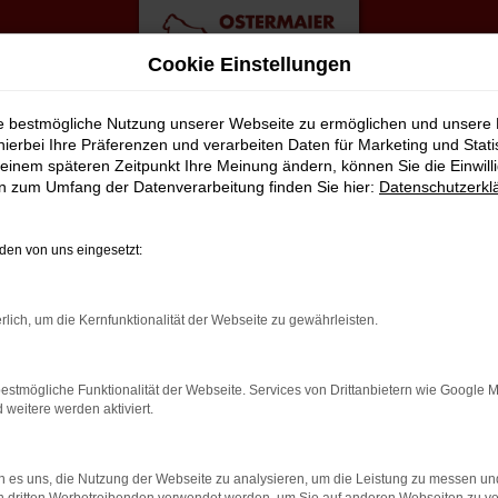
Cookie Einstellungen
ie bestmögliche Nutzung unserer Webseite zu ermöglichen und unsere
hierbei Ihre Präferenzen und verarbeiten Daten für Marketing und Stati
einem späteren Zeitpunkt Ihre Meinung ändern, können Sie die Einwillig
p Angebote
en zum Umfang der Datenverarbeitung finden Sie hier:
Datenschutzerkl
 ATECA FÜR BERLIN?
en von uns eingesetzt:
t viele Vorschläge rund um die Mobilität. Das gilt natürlich au
rlich, um die Kernfunktionalität der Webseite zu gewährleisten.
ässigen Fahrzeug, das perfekt zu nahezu jedem Anspruch in Berlin
il liegt auf der Hand, denn so erhalten Sie Ihren CUPRA Ateca fre
estmögliche Funktionalität der Webseite. Services von Drittanbietern wie Google 
ingt gut? Dann kontaktieren Sie uns noch heute.
eitere werden aktiviert.
 es uns, die Nutzung der Webseite zu analysieren, um die Leistung zu messen u