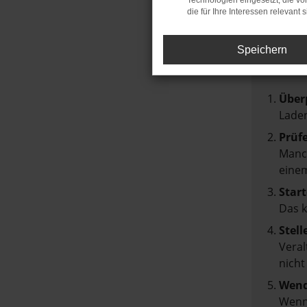
Technologien eingesetzt, die v
die für Ihre Interessen relevant s
FEH
Speichern
Beim Lad
Hier sin
Über
Laden
Prüf
Manch
einem
Start
Das 
Stell
Veral
nicht
Wend
Wenn 