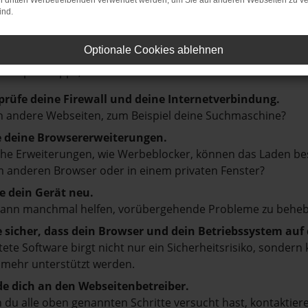
on dritten Werbetreibenden verwendet werden, um Sie auf anderen Webseiten zu ve
ind.
LER: NETWORK ERROR
Optionale Cookies ablehnen
en ist ein Fehler aufgetreten.
d ein paar Tipps, die dir helfen können:
prüfe deine Firewall und deine Internetverbindung.
 andere Webseiten, zum Beispiel deine Suchmaschine?
e deine Browsererweiterungen.
e Erweiterungen, wie Werbeblocker, können das Laden besti
 anderen Browser oder in einem privaten Fenster?
e dein Gerät neu.
kann manchmal helfen, vorübergehende Probleme zu beheb
e sicher, dass dein Browser und dein Betriebssystem au
tete Software birgt nicht nur ein Sicherheitsrisiko, sonde
 mehr unterstützt werden.
e dich an den Webseitenbetreiber.
du alle oben genannten Schritte versucht hast, kontaktier