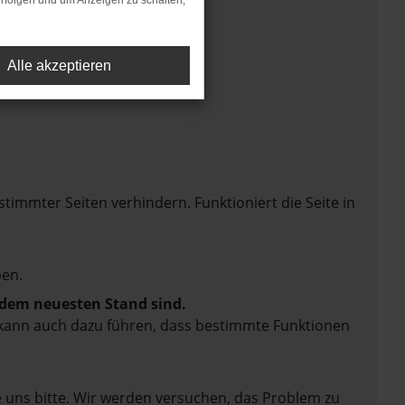
rfolgen und um Anzeigen zu schalten,
Alle akzeptieren
mmter Seiten verhindern. Funktioniert die Seite in
en.
f dem neuesten Stand sind.
rn kann auch dazu führen, dass bestimmte Funktionen
e uns bitte. Wir werden versuchen, das Problem zu