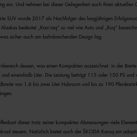
g ein. Und nehmen bei dieser Gelegenheit auch Ihren aktuellen G
te SUV wurde 2017 als Nachfolger des langjährigen Erfolgsmodel
askas bedeutet „Kaa’raq“ so viel wie Auto und „Ruq“ bezeichnet e
was sicher auch am bahnbrechenden Design lag.
bereich dessen, was einen Kompakten auszeichnet. In der Breite
und eineinhalb Liter. Die Leistung beträgt 115 oder 150 PS und w
andbreite von 1,6 bis zwei Liter Hubraum und bis zu 190 Pferdest
ängen.
fenbart dieser trotz seiner kompakten Abmessungen viele Elemen
lenkrad steuern. Natürlich bietet auch der ŠKODA Karoq ein adapti