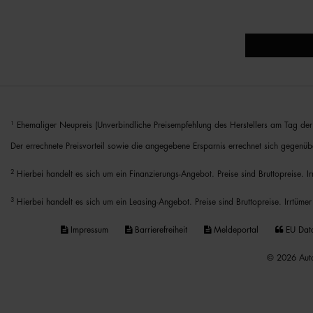
1
Ehemaliger Neupreis (Unverbindliche Preisempfehlung des Herstellers am Tag der 
Der errechnete Preisvorteil sowie die angegebene Ersparnis errechnet sich gegenüb
2
Hierbei handelt es sich um ein Finanzierungs-Angebot. Preise sind Bruttopreise. I
3
Hierbei handelt es sich um ein Leasing-Angebot. Preise sind Bruttopreise. Irrtümer
Impressum
Barrierefreiheit
Meldeportal
EU Dat
© 2026 Auto