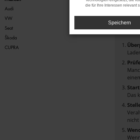
Technologien eingesetzt, die v
die für Ihre Interessen relevant s
FEH
Audi
VW
Speichern
Beim Lad
Seat
Hier sin
Škoda
Über
CUPRA
Laden
Prüf
Manch
einem
Start
Das 
Stell
Veral
nicht
Wend
Wenn 