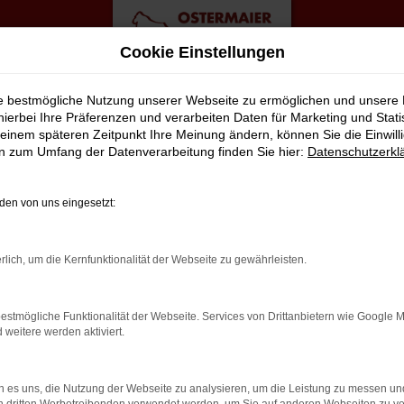
Cookie Einstellungen
ngebote
ie bestmögliche Nutzung unserer Webseite zu ermöglichen und unsere
hierbei Ihre Präferenzen und verarbeiten Daten für Marketing und Stati
einem späteren Zeitpunkt Ihre Meinung ändern, können Sie die Einwillig
euwagen Top Angebote
en zum Umfang der Datenverarbeitung finden Sie hier:
Datenschutzerkl
 ERSTKLASSIGE ALTERNATIVE FÜ
en von uns eingesetzt:
en durch Berlin fahren? Zu teuer? Von wegen, denn wir von der 
rlich, um die Kernfunktionalität der Webseite zu gewährleisten.
da Karoq Neuwagen nach Berlin oder an einen anderen Ort in de
on unserem Service. Hierzu gehört in vollem Umfang auch die Ber
estmögliche Funktionalität der Webseite. Services von Drittanbietern wie Google 
. Zudem üben wir unseren Beruf mit Leidenschaft aus – und das Tag
eitere werden aktiviert.
 es uns, die Nutzung der Webseite zu analysieren, um die Leistung zu messen u