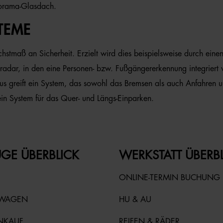
norama-Glasdach.
TEME
maß an Sicherheit. Erzielt wird dies beispielsweise durch eine
tradar, in den eine Personen- bzw. Fußgängererkennung integriert
taus greift ein System, das sowohl das Bremsen als auch Anfahren 
n System für das Quer- und Längs-Einparken.
GE ÜBERBLICK
WERKSTATT ÜBERB
ONLINE-TERMIN BUCHUNG
TWAGEN
HU & AU
NKAUF
REIFEN & RÄDER