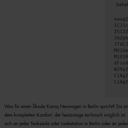
beheb
ewog
ICJ1
ZS12
JmZp
JTdC
MV1b
MiU1
dFsx
W29y
CiAg
CiAg
Was für einen Škoda Karoq Neuwagen in Berlin spricht? Da sind i
dem kompletten Komfort, der heutzutage technisch möglich ist
sich an jeder Tanksäule oder Ladestation in Berlin oder an j