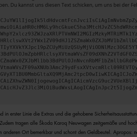
en. Du kannst uns diesen Text schicken, um uns bei der Fe
ICJuYW1lIjogIk5ldHdvcmtFcnJvciIsCiAgImNvbmZpZ
cmwiOiAiaHR0cHM6Ly9hcGkueC5ha3MtcHJvZC5hdWRhc
ZWhpY2xlcz93ZWJzaXRlPTVmNWI2MGIzMzkyMTRiMTk1Y
bHRlclswXVt2YWx1ZV09dHJ1ZSZmaWx0ZXJbMV1bZmllb
JTIyYXVkYXJpc19pZCUyMiUzQSUyMjViODNlMzc3OGE5Y
b3BdPUlOJmZpbHRlclsyXVtmaWVsZF09dXNhZ2VTdGF0Z
RCZmaWx0ZXJbMl1bb3BdPUlOJnNvcnRbMF1bZmllbGRdP
XVtmaWVsZF09aXNUb3Amc29ydFsxXVtvcmRlcl09REVTQ
ZGVyXT1BU0MmbGltaXQ9MjAmc2tpcD0wIiwKICAgICJoZ
ICAiZXhwZWN0IjogewogICAgICAicmVzcG9uc2VUeXBlI
ICAicHJvZ3Jlc3MiOiBudWxsLAogICAgInJpc2t5IjogZ
n erster Linie die Extras und die gehobene Sicherheitsausstattung
. Zudem tragen alle Škoda Karoq Neuwagen zeitgemäße und hoch e
edem anderen Ort bemerkbar und schont den Geldbeutel. Apropos: 