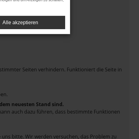
rfolgen und um Anzeigen zu schalten,
Alle akzeptieren
mmter Seiten verhindern. Funktioniert die Seite in
en.
f dem neuesten Stand sind.
rn kann auch dazu führen, dass bestimmte Funktionen
e uns bitte. Wir werden versuchen, das Problem zu