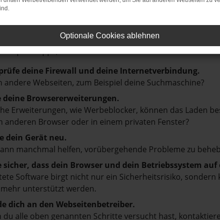
on dritten Werbetreibenden verwendet werden, um Sie auf anderen Webseiten zu ve
ind.
LER: NETWORK ERROR
Optionale Cookies ablehnen
en ist ein Fehler aufgetreten.
d ein paar Tipps, die dir helfen können:
prüfe deine Firewall und deine Internetverbindung.
 andere Webseiten, zum Beispiel deine Suchmaschine?
e deine Browsererweiterungen.
e Erweiterungen, wie Werbeblocker, können das Laden besti
 anderen Browser oder in einem privaten Fenster?
e dein Gerät neu.
kann manchmal helfen, vorübergehende Probleme zu beheb
e sicher, dass dein Browser und dein Betriebssystem au
tete Software birgt nicht nur ein Sicherheitsrisiko, sonde
 mehr unterstützt werden.
e dich an den Webseitenbetreiber.
du alle oben genannten Schritte versucht hast, kontaktier