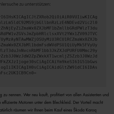
hlersuche zu unterstützen:
yI6IHsKICAgICJtZXRob2QiOiAiR0VUIiwKICAg
mlzLm5ldC92MS9jbGllbnRzLzE4NDEvd2Vic2l0
zZhNjEyZiZmaWx0ZXJbMF1bZmllbGRdPWlzT3du
GRdPW1vZGVsJmZpbHRlclsxXVt2YWx1ZV09JTVC
TUyMzAyNTAwMWZjOSUyMiU3RCU1RCZmaWx0ZXJb
SZmaWx0ZXJbMl1bdmFsdWVdPSU1QiUyMk5FVyUy
WlzT3duJnNvcnRbMF1bb3JkZXJdPURFU0Mmc29y
yZzb3J0WzJdW2ZpZWxkXT1wcmljZSZzb3J0WzJd
WFkZXJzIjoge30sCiAgICAiYm9keSI6IG51bGws
jogIiIKICAgIH0sCiAgICAidGltZW91dCI6IDAs
mFsc2UKICB9Cn0=
 zu nennen. Wer neu kauft, profitiert von allen Assistenten und
ffiziente Motoren unter dem Blechkleid. Der Vorteil macht
natürlich räumen wir Ihnen beim Kauf eines Škoda Karoq