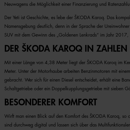
Neuwagens die Möglichkeit einer Finanzierung und Ratenzahlun
Der Yeti ist Geschichte, es lebe der ŠKODA Karoq. Das kompak
Namensgebung deutlich, denn in der Sprache der Ureinwohner Al
SUV mit dem Gewinn des „Goldenen Lenkrads“ im Jahr 2017, 
DER ŠKODA KAROQ IN ZAHLEN
Mit einer Länge von 4,38 Meter liegt der ŠKODA Karoq im Kern
Meter. Unter der Motorhaube arbeiten Benzinmotoren mit einem 
gebracht. Wer sich für einen Diesel entscheidet, erhält eine B
Schaltgetriebe oder ein Doppelkupplungsgetriebe mit sieben G
BESONDERER KOMFORT
Wirft man einen Blick auf den Komfort des ŠKODA Karoq, so of
sind durchweg digital und lassen sich über das Multifunktions