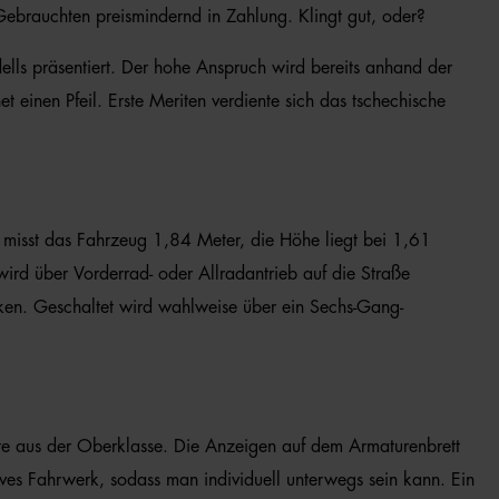
ebrauchten preismindernd in Zahlung. Klingt gut, oder?
ls präsentiert. Der hohe Anspruch wird bereits anhand der
inen Pfeil. Erste Meriten verdiente sich das tschechische
 misst das Fahrzeug 1,84 Meter, die Höhe liegt bei 1,61
ird über Vorderrad- oder Allradantrieb auf die Straße
ärken. Geschaltet wird wahlweise über ein Sechs-Gang-
te aus der Oberklasse. Die Anzeigen auf dem Armaturenbrett
ves Fahrwerk, sodass man individuell unterwegs sein kann. Ein