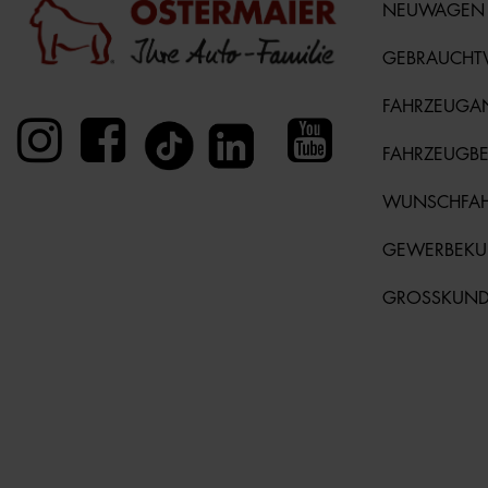
NEUWAGEN
GEBRAUCH
FAHRZEUGA
FAHRZEUGB
WUNSCHFA
GEWERBEK
GROSSKUN