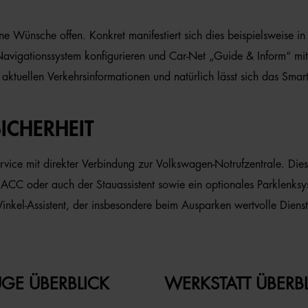
ine Wünsche offen. Konkret manifestiert sich dies beispielsweise 
in Navigationssystem konfigurieren und Car-Net „Guide & Inform“ m
 mit aktuellen Verkehrsinformationen und natürlich lässt sich das 
ICHERHEIT
vice mit direkter Verbindung zur Volkswagen-Notrufzentrale. Diese
 mit ACC oder auch der Stauassistent sowie ein optionales Parklen
nkel-Assistent, der insbesondere beim Ausparken wertvolle Dienste
GE ÜBERBLICK
WERKSTATT ÜBERB