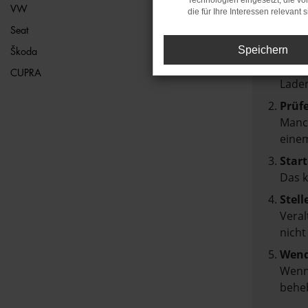
Technologien eingesetzt, die v
VW
die für Ihre Interessen relevant s
Beim Lad
Seat
Hier sin
Speichern
Škoda
Über
CUPRA
Laden
Prüf
Manch
einem
Start
Das 
Stell
Veral
nicht
Wend
Wenn 
beheb