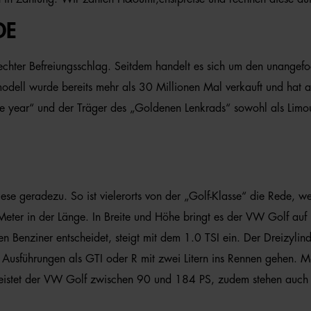
DE
hter Befreiungsschlag. Seitdem handelt es sich um den unangefo
odell wurde bereits mehr als 30 Millionen Mal verkauft und hat au
 year“ und der Träger des „Goldenen Lenkrads“ sowohl als Limous
 diese geradezu. So ist vielerorts von der „Golf-Klasse“ die Rede
ter in der Länge. In Breite und Höhe bringt es der VW Golf auf 
en Benziner entscheidet, steigt mit dem 1.0 TSI ein. Der Dreizyli
Ausführungen als GTI oder R mit zwei Litern ins Rennen gehen. M
l leistet der VW Golf zwischen 90 und 184 PS, zudem stehen auch 