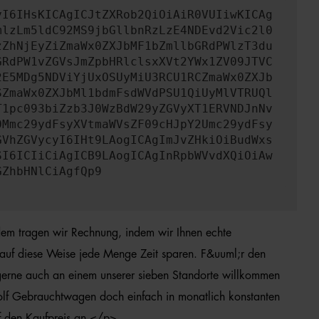
yI6IHsKICAgICJtZXRob2QiOiAiR0VUIiwKICAg
mlzLm5ldC92MS9jbGllbnRzLzE4NDEvd2Vic2l0
zZhNjEyZiZmaWx0ZXJbMF1bZmllbGRdPWlzT3du
GRdPW1vZGVsJmZpbHRlclsxXVt2YWx1ZV09JTVC
2E5MDg5NDViYjUxOSUyMiU3RCU1RCZmaWx0ZXJb
SZmaWx0ZXJbMl1bdmFsdWVdPSU1QiUyMlVTRUQl
T1pc093biZzb3J0WzBdW29yZGVyXT1ERVNDJnNv
0Mmc29ydFsyXVtmaWVsZF09cHJpY2Umc29ydFsy
GVhZGVycyI6IHt9LAogICAgImJvZHkiOiBudWxs
SI6ICIiCiAgICB9LAogICAgInRpbWVvdXQiOiAw
GZhbHNlCiAgfQp9
dem tragen wir Rechnung, indem wir Ihnen echte
 auf diese Weise jede Menge Zeit sparen. F&uuml;r den
 gerne auch an einem unserer sieben Standorte willkommen
Golf Gebrauchtwagen doch einfach in monatlich konstanten
f den Kaufpreis an.</p>