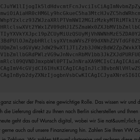
ICJuYW1lIjogIk5ldHdvcmtFcnJvciIsCiAgImNvbmZpZ
cmwiOiAiaHR0cHM6Ly9hcGkueC5ha3MtcHJvZC5hdWRhc
ZWhpY2xlcz93ZWJzaXRlPTVmNWI2MGIzMzkyMTRiMTk1Y
bHRlclswXVt2YWx1ZV09dHJ1ZSZmaWx0ZXJbMV1bZmllb
JTIyYXVkYXJpc19pZCUyMiUzQSUyMjVhNWNhMzE5ZDA0Y
b3BdPUlOJmZpbHRlclsyXVtmaWVsZF09dXNhZ2VTdGF0Z
NUQmZmlsdGVyWzJdW29wXT1JTiZzb3J0WzBdW2ZpZWxkX
MV1bZmllbGRdPWlzVG9wJnNvcnRbMV1bb3JkZXJdPURFU
cmRlcl09QVNDJmxpbWl0PTIwJnNraXA9MCIsCiAgICAia
ICAgImV4cGVjdCI6IHsKICAgICAgInJlc3BvbnNlVHlwZ
ICAgInByb2dyZXNzIjogbnVsbCwKICAgICJyaXNreSI6I
anz sicher der Preis eine gewichtige Rolle. Das wissen wir und 
ie Lieferung direkt zu Ihnen nach Berlin sicherstellen und Ihnen
heute geht das auf Wunsch digital, wobei wir Sie nat&uuml;rlich
wir gerne auch auf unsere Finanzierung hin. Zahlen Sie Ihren VW 
 in Zahlung. Wir zahlen H&ouml;chstpreise und rechnen diese au