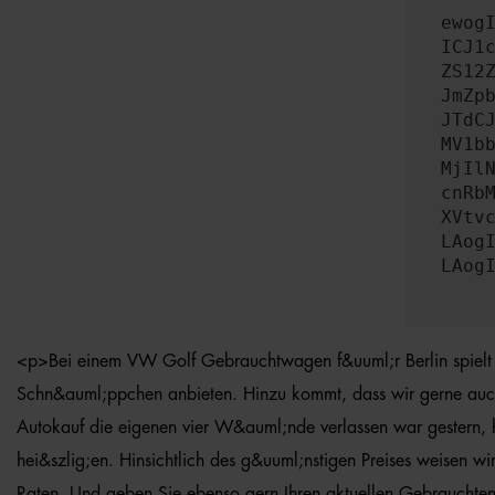
ewog
ICJ1
ZS12
JmZp
JTdC
MV1b
MjIl
cnRb
XVtv
LAog
LAog
<p>Bei einem VW Golf Gebrauchtwagen f&uuml;r Berlin spielt g
Schn&auml;ppchen anbieten. Hinzu kommt, dass wir gerne auch d
Autokauf die eigenen vier W&auml;nde verlassen war gestern, 
hei&szlig;en. Hinsichtlich des g&uuml;nstigen Preises weisen 
Raten. Und geben Sie ebenso gern Ihren aktuellen Gebrauchten