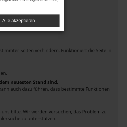
rfolgen und um Anzeigen zu schalten,
Alle akzeptieren
mmter Seiten verhindern. Funktioniert die Seite in
en.
f dem neuesten Stand sind.
rn kann auch dazu führen, dass bestimmte Funktionen
e uns bitte. Wir werden versuchen, das Problem zu
hlersuche zu unterstützen: