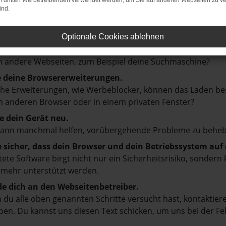
on dritten Werbetreibenden verwendet werden, um Sie auf anderen Webseiten zu ve
ind.
en ist ein Fehler aufgetreten.
d ein paar Tipps, die dir helfen können:
Optionale Cookies ablehnen
prüfe deine Firewall und deine Internetverbindung.
 andere Webseiten, zum Beispiel deine Suchmaschine?
e deine Browsererweiterungen.
e Erweiterungen, wie Werbeblocker, können das Laden besti
 anderen Browser oder in einem privaten Fenster?
e dein Gerät neu.
kann manchmal helfen, vorübergehende Probleme zu beheb
e sicher, dass dein Browser und dein Betriebssystem au
tete Software birgt nicht nur ein Sicherheitsrisiko, sonde
 mehr unterstützt werden.
e dich an den Webseitenbetreiber.
du alle oben genannten Schritte versucht hast, kontaktier
en. Du kannst uns diesen Text schicken, um uns bei der Fe