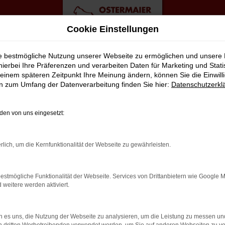
Cookie Einstellungen
te
ie bestmögliche Nutzung unserer Webseite zu ermöglichen und unsere
hierbei Ihre Präferenzen und verarbeiten Daten für Marketing und Stati
einem späteren Zeitpunkt Ihre Meinung ändern, können Sie die Einwillig
uchtwagen Top Angebote
en zum Umfang der Datenverarbeitung finden Sie hier:
Datenschutzerkl
ERFEKT FÜR BERLIN GEEIGNET
en von uns eingesetzt:
zusammen. Dies ließe sich natürlich auch für andere Orte sagen,
rlich, um die Kernfunktionalität der Webseite zu gewährleisten.
it VW und sind von der Qualität der Fahrzeuge begeistert. Denno
ies, dass jedes Auto in unserer Meisterwerkstatt gastiert und dor
estmögliche Funktionalität der Webseite. Services von Drittanbietern wie Google 
aßen von Berlin lassen. Ohne „Wenn und Aber“.
eitere werden aktiviert.
LER: NETWORK ERROR
 es uns, die Nutzung der Webseite zu analysieren, um die Leistung zu messen u