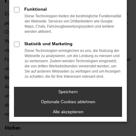
Funktional
Ein VW T-Cross Gebrauchtwagen und Berlin passen einfach
Diese Technologien bieten die bestmögliche Funktionalität
der Webseite. Services von Drittanbietern wie Google
perfekt zusammen. Dies ließe sich natürlich auch für andere
Maps, Chats, Fahrzeugbewertungssystem und weitere
werden aktiviert.
Orte sagen, denn dieses Modell überzeugt auf ganzer Linie.
Wir von der Auto-Familie Ostermaier arbeiten bereits seit
Statistik und Marketing
vielen Jahren mit VW und sind von der Qualität der
Diese Technologien ermöglichen es uns, die Nutzung der
Webseite zu analysieren, um die Leistung zu messen und
Fahrzeuge begeistert. Dennoch gehen wir auf Nummer sicher
zu verbessern. Zudem werden Technologien eingesetzt,
die von dritten Werbetreibenden verwendet werden, um
und schauen bei jedem VW T-Cross Gebrauchtwagen für
Sie auf anderen Webseiten zu verfolgen und um Anzeigen
zu schalten, die für Ihre Interessen relevant sind.
Berlin genauestens nach. Konkret bedeutet dies, dass jedes
Auto in unserer Meisterwerkstatt gastiert und dort überprüft
Speichern
und ggf. repariert und gewartet wird. Unser Credo besteht
Optionale Cookies ablehnen
darin, dass wir nur erstklassige Fahrzeuge auf die Straßen
Alle akzeptieren
von Berlin lassen. Ohne „Wenn und Aber“.
Marken