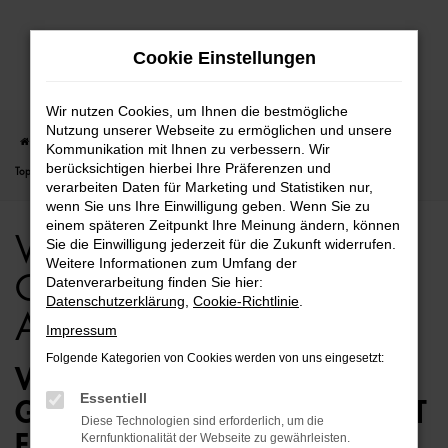
Zum
Cookie Einstellungen
Hauptinhalt
springen
Wir nutzen Cookies, um Ihnen die bestmögliche
Nutzung unserer Webseite zu ermöglichen und unsere
Startseite
Berlin
VW
VW T-Cross
VW T-Cross für Berlin Gebrauchtwagen
Kommunikation mit Ihnen zu verbessern. Wir
berücksichtigen hierbei Ihre Präferenzen und
Top Angebote
verarbeiten Daten für Marketing und Statistiken nur,
wenn Sie uns Ihre Einwilligung geben. Wenn Sie zu
einem späteren Zeitpunkt Ihre Meinung ändern, können
VW T-Cross für Berlin
Sie die Einwilligung jederzeit für die Zukunft widerrufen.
Weitere Informationen zum Umfang der
Gebrauchtwagen Top
Datenverarbeitung finden Sie hier:
Datenschutzerklärung
,
Cookie-Richtlinie
.
Angebote
Impressum
Folgende Kategorien von Cookies werden von uns eingesetzt:
VW T-CROSS
Essentiell
GEBRAUCHTWAGEN – PERFEKT
Diese Technologien sind erforderlich, um die
FÜR BERLIN GEEIGNET
Kernfunktionalität der Webseite zu gewährleisten.