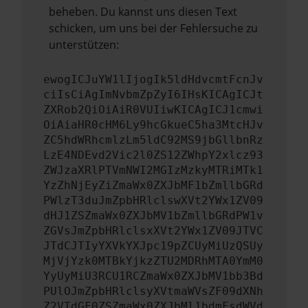
beheben. Du kannst uns diesen Text
schicken, um uns bei der Fehlersuche zu
unterstützen:
ewogICJuYW1lIjogIk5ldHdvcmtFcnJv
ciIsCiAgImNvbmZpZyI6IHsKICAgICJt
ZXRob2QiOiAiR0VUIiwKICAgICJ1cmwi
OiAiaHR0cHM6Ly9hcGkueC5ha3MtcHJv
ZC5hdWRhcmlzLm5ldC92MS9jbGllbnRz
LzE4NDEvd2Vic2l0ZS12ZWhpY2xlcz93
ZWJzaXRlPTVmNWI2MGIzMzkyMTRiMTk1
YzZhNjEyZiZmaWx0ZXJbMF1bZmllbGRd
PWlzT3duJmZpbHRlclswXVt2YWx1ZV09
dHJ1ZSZmaWx0ZXJbMV1bZmllbGRdPW1v
ZGVsJmZpbHRlclsxXVt2YWx1ZV09JTVC
JTdCJTIyYXVkYXJpc19pZCUyMiUzQSUy
MjVjYzk0MTBkYjkzZTU2MDRhMTA0YmM0
YyUyMiU3RCU1RCZmaWx0ZXJbMV1bb3Bd
PUlOJmZpbHRlclsyXVtmaWVsZF09dXNh
Z2VTdGF0ZSZmaWx0ZXJbMl1bdmFsdWVd