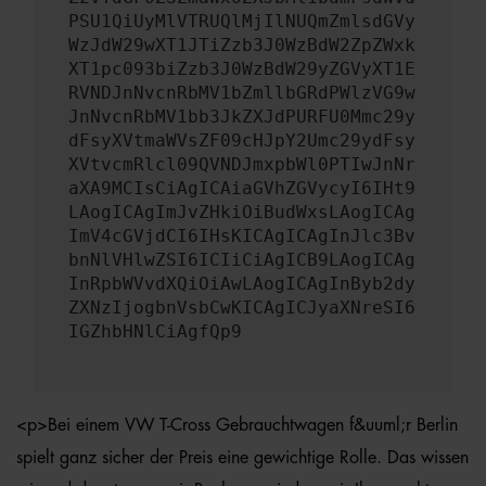
PSU1QiUyMlVTRUQlMjIlNUQmZmlsdGVy
WzJdW29wXT1JTiZzb3J0WzBdW2ZpZWxk
XT1pc093biZzb3J0WzBdW29yZGVyXT1E
RVNDJnNvcnRbMV1bZmllbGRdPWlzVG9w
JnNvcnRbMV1bb3JkZXJdPURFU0Mmc29y
dFsyXVtmaWVsZF09cHJpY2Umc29ydFsy
XVtvcmRlcl09QVNDJmxpbWl0PTIwJnNr
aXA9MCIsCiAgICAiaGVhZGVycyI6IHt9
LAogICAgImJvZHkiOiBudWxsLAogICAg
ImV4cGVjdCI6IHsKICAgICAgInJlc3Bv
bnNlVHlwZSI6ICIiCiAgICB9LAogICAg
InRpbWVvdXQiOiAwLAogICAgInByb2dy
ZXNzIjogbnVsbCwKICAgICJyaXNreSI6
IGZhbHNlCiAgfQp9
<p>Bei einem VW T-Cross Gebrauchtwagen f&uuml;r Berlin
spielt ganz sicher der Preis eine gewichtige Rolle. Das wissen