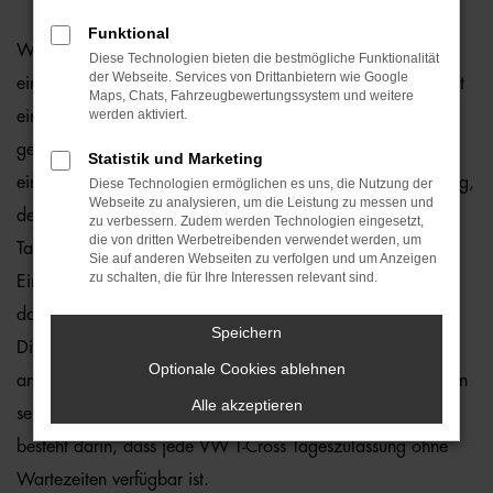
Funktional
Was unterscheidet eine VW T-Cross Tageszulassung von
Diese Technologien bieten die bestmögliche Funktionalität
der Webseite. Services von Drittanbietern wie Google
einem Neuwagen? Genau genommen nichts, sodass Sie mit
Maps, Chats, Fahrzeugbewertungssystem und weitere
werden aktiviert.
einem „Ja“ in einem noch keinen einzigen Kilometer
gefahrenen Auto in Berlin mobil sind. Preislich sparen Sie
Statistik und Marketing
eine ganze Menge gegenüber dem klassischen Neufahrzeug,
Diese Technologien ermöglichen es uns, die Nutzung der
Webseite zu analysieren, um die Leistung zu messen und
denn formell handelt es sich bei einer VW T-Cross
zu verbessern. Zudem werden Technologien eingesetzt,
die von dritten Werbetreibenden verwendet werden, um
Tageszulassung um einen Gebrauchten. Der Grund liegt im
Sie auf anderen Webseiten zu verfolgen und um Anzeigen
zu schalten, die für Ihre Interessen relevant sind.
Eintrag eines Vorbesitzers in den Fahrzeugpapieren und
damit der Möglichkeit, höhere Preisnachlässe einzuräumen.
Speichern
Diese Vorgehensweise ist sowohl in Berlin als auch
Optionale Cookies ablehnen
anderenorts etabliert und unterläuft die preislichen Vorgaben
Alle akzeptieren
seitens der Automobilhersteller. Ein positiver Nebeneffekt
besteht darin, dass jede VW T-Cross Tageszulassung ohne
Wartezeiten verfügbar ist.