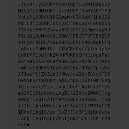
JTdCJTIyYXVkYXJpc19pZCUyMiUzQSUy
MjVjYzk0MTBkYjkzZTU2MDRhMTA0YmM0
YyUyMiU3RCU1RCZmaWx0ZXJbMV1bb3Bd
PUlOJmZpbHRlclsyXVtmaWVsZF09dXNh
Z2VTdGF0ZSZmaWx0ZXJbMl1bdmFsdWVd
PSU1QiUyMk9ORURBWVJFR0lTVFJBVElP
TiUyMiU1RCZmaWx0ZXJbMl1bb3BdPUlO
JnNvcnRbMF1bZmllbGRdPWlzT3duJnNv
cnRbMF1bb3JkZXJdPURFU0Mmc29ydFsx
XVtmaWVsZF09aXNUb3Amc29ydFsxXVtv
cmRlcl09REVTQyZzb3J0WzJdW2ZpZWxk
XT1wcmljZSZzb3J0WzJdW29yZGVyXT1B
U0MmbGltaXQ9MjAmc2tpcD0wIiwKICAg
ICJoZWFkZXJzIjoge30sCiAgICAiYm9k
eSI6IG51bGwsCiAgICAiZXhwZWN0Ijog
ewogICAgICAicmVzcG9uc2VUeXBlIjog
IiIKICAgIH0sCiAgICAidGltZW91dCI6
IDAsCiAgICAicHJvZ3Jlc3MiOiBudWxs
LAogICAgInJpc2t5IjogZmFsc2UKICB9
Cn0=