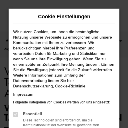
Zum
Cookie Einstellungen
Hauptinhalt
springen
Wir nutzen Cookies, um Ihnen die bestmögliche
Nutzung unserer Webseite zu ermöglichen und unsere
Startseite
Berlin
VW
VW T-Cross
VW T-Cross für Berlin Tageszulassung Top
Kommunikation mit Ihnen zu verbessern. Wir
berücksichtigen hierbei Ihre Präferenzen und
Angebote
verarbeiten Daten für Marketing und Statistiken nur,
wenn Sie uns Ihre Einwilligung geben. Wenn Sie zu
einem späteren Zeitpunkt Ihre Meinung ändern, können
VW T-Cross für Berlin
Sie die Einwilligung jederzeit für die Zukunft widerrufen.
Weitere Informationen zum Umfang der
Tageszulassung Top
Datenverarbeitung finden Sie hier:
Datenschutzerklärung
,
Cookie-Richtlinie
.
Angebote
Impressum
Folgende Kategorien von Cookies werden von uns eingesetzt:
VW T-CROSS
Essentiell
TAGESZULASSUNG FÜR BERLIN
Diese Technologien sind erforderlich, um die
– AUTOKAUF MIT KÖPFCHEN
Kernfunktionalität der Webseite zu gewährleisten.