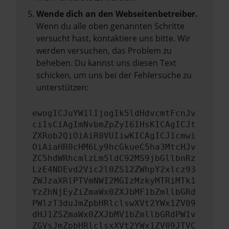
Wende dich an den Webseitenbetreiber.
Wenn du alle oben genannten Schritte
versucht hast, kontaktiere uns bitte. Wir
werden versuchen, das Problem zu
beheben. Du kannst uns diesen Text
schicken, um uns bei der Fehlersuche zu
unterstützen:
ewogICJuYW1lIjogIk5ldHdvcmtFcnJv
ciIsCiAgImNvbmZpZyI6IHsKICAgICJt
ZXRob2QiOiAiR0VUIiwKICAgICJ1cmwi
OiAiaHR0cHM6Ly9hcGkueC5ha3MtcHJv
ZC5hdWRhcmlzLm5ldC92MS9jbGllbnRz
LzE4NDEvd2Vic2l0ZS12ZWhpY2xlcz93
ZWJzaXRlPTVmNWI2MGIzMzkyMTRiMTk1
YzZhNjEyZiZmaWx0ZXJbMF1bZmllbGRd
PWlzT3duJmZpbHRlclswXVt2YWx1ZV09
dHJ1ZSZmaWx0ZXJbMV1bZmllbGRdPW1v
ZGVsJmZpbHRlclsxXVt2YWx1ZV09JTVC