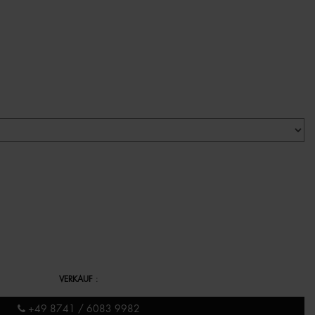
VERKAUF
:
+49 8741 / 6083 9982