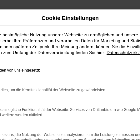
Cookie Einstellungen
ie bestmögliche Nutzung unserer Webseite zu ermöglichen und unsere
hierbei Ihre Präferenzen und verarbeiten Daten für Marketing und Stati
einem späteren Zeitpunkt Ihre Meinung ändern, können Sie die Einwillig
n Top Angebote
en zum Umfang der Datenverarbeitung finden Sie hier:
Datenschutzerkl
 CALIFORNIA FÜR BERLIN?
en von uns eingesetzt:
t viele Vorschläge rund um die Mobilität. Das gilt natürlich au
rlich, um die Kernfunktionalität der Webseite zu gewährleisten.
ässigen Fahrzeug, das perfekt zu nahezu jedem Anspruch in Berlin
il liegt auf der Hand, denn so erhalten Sie Ihren VW T6 Californi
estmögliche Funktionalität der Webseite. Services von Drittanbietern wie Google 
sen. Klingt gut? Dann kontaktieren Sie uns noch heute.
eitere werden aktiviert.
 es uns, die Nutzung der Webseite zu analysieren, um die Leistung zu messen u