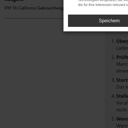
Technologien eingesetzt, die v
die für Ihre Interessen relevant s
FEH
VW T6 California Gebrauchtwagen Berlin
Speichern
Beim Lad
Hier sin
Über
Laden
Prüf
Manch
einem
Start
Das 
Stell
Veral
nicht
Wend
Wenn 