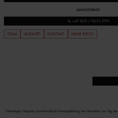
24H-NOTDIENST
:
+49 800 / 9633 999
TEAM
ANFAHRT
KONTAKT
MEHR INFOS
1
Ehemaliger Neupreis (Unverbindliche Preisempfehlung des Herstellers am Tag der 