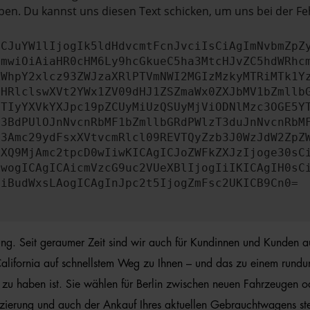
en. Du kannst uns diesen Text schicken, um uns bei der Fe
ICJuYW1lIjogIk5ldHdvcmtFcnJvciIsCiAgImNvbmZpZ
cmwiOiAiaHR0cHM6Ly9hcGkueC5ha3MtcHJvZC5hdWRhc
ZWhpY2xlcz93ZWJzaXRlPTVmNWI2MGIzMzkyMTRiMTk1Y
bHRlclswXVt2YWx1ZV09dHJ1ZSZmaWx0ZXJbMV1bZmllb
JTIyYXVkYXJpc19pZCUyMiUzQSUyMjViODNlMzc3OGE5Y
b3BdPUlOJnNvcnRbMF1bZmllbGRdPWlzT3duJnNvcnRbM
b3Amc29ydFsxXVtvcmRlcl09REVTQyZzb3J0WzJdW2ZpZ
aXQ9MjAmc2tpcD0wIiwKICAgICJoZWFkZXJzIjoge30sC
ewogICAgICAicmVzcG9uc2VUeXBlIjogIiIKICAgIH0sC
OiBudWxsLAogICAgInJpc2t5IjogZmFsc2UKICB9Cn0=
rung. Seit geraumer Zeit sind wir auch für Kundinnen und Kunden a
lifornia auf schnellstem Weg zu Ihnen – und das zu einem rundum g
 zu haben ist. Sie wählen für Berlin zwischen neuen Fahrzeugen 
anzierung und auch der Ankauf Ihres aktuellen Gebrauchtwagens ste