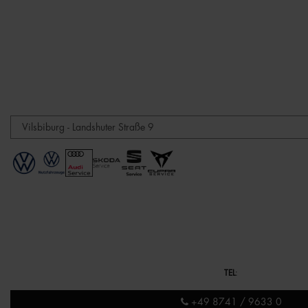
TEL
:
+49 8741 / 9633 0