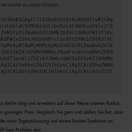
hlersuche zu unterstützen:
yI6IHsKICAgICJtZXRob2QiOiAiR0VUIiwKICAg
mlzLm5ldC92MS9jbGllbnRzLzE4NDEvd2Vic2l0
zZhNjEyZiZmaWx0ZXJbMF1bZmllbGRdPWlzT3du
GRdPW1vZGVsJmZpbHRlclsxXVt2YWx1ZV09JTVC
TUyMzAyNTAwMjM0MyUyMiU3RCU1RCZmaWx0ZXJb
F1bb3JkZXJdPURFU0Mmc29ydFsxXVtmaWVsZF09
WxkXT1wcmljZSZzb3J0WzJdW29yZGVyXT1BU0Mm
iAgICAiYm9keSI6IG51bGwsCiAgICAiZXhwZWN0
iAgICAidGltZW91dCI6IDAsCiAgICAicHJvZ3Jl
us Berlin tätig und erweitern auf diese Weise unseren Radius.
ünstigen Preis. Vergleich Sie gern und stellen Sie fest, dass
oder einer Tageszulassung und einem breiten Spektrum an
llt kein Problem dar.