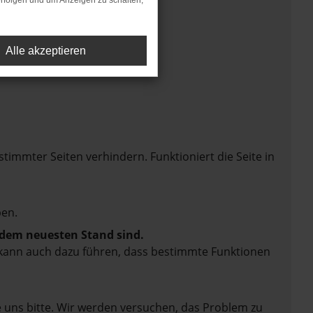
rfolgen und um Anzeigen zu schalten,
Alle akzeptieren
mmter Seiten verhindern. Funktioniert die Seite in
en.
f dem neuesten Stand sind.
rn kann auch dazu führen, dass bestimmte Funktionen
e uns bitte. Wir werden versuchen, das Problem zu