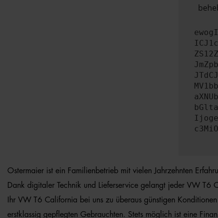
beheb
ewog
ICJ1
ZS12
JmZp
JTdC
MV1b
aXNU
bGlt
Ijog
c3Mi
Ostermaier ist ein Familienbetrieb mit vielen Jahrzehnten Erfah
Dank digitaler Technik und Lieferservice gelangt jeder VW T6 Ca
Ihr VW T6 California bei uns zu überaus günstigen Konditionen
erstklassig gepflegten Gebrauchten. Stets möglich ist eine Fin