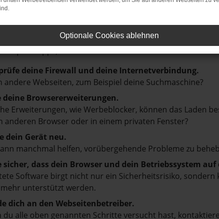
on dritten Werbetreibenden verwendet werden, um Sie auf anderen Webseiten zu ve
ind.
LER: NETWORK ERROR
Optionale Cookies ablehnen
en ist ein Fehler aufgetreten.
d ein paar Tipps, die dir helfen können:
prüfe deine Firewall und deine Internetverbindung.
 andere Webseiten, zum Beispiel deine Suchmaschine?
e deine Browsererweiterungen.
e Erweiterungen, wie Werbeblocker, können das Laden besti
 anderen Browser oder in einem privaten Fenster?
e dein Gerät neu.
kann manchmal helfen, vorübergehende Probleme zu beheb
e sicher, dass dein Browser und dein Betriebssystem au
tete Software birgt nicht nur ein Sicherheitsrisiko, sonde
 mehr unterstützt werden.
e dich an den Webseitenbetreiber.
du alle oben genannten Schritte versucht hast, kontaktier