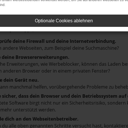
on dritten Werbetreibenden verwendet werden, um Sie auf anderen Webseiten zu ve
ind.
LER: NETWORK ERROR
Optionale Cookies ablehnen
en ist ein Fehler aufgetreten.
d ein paar Tipps, die dir helfen können:
prüfe deine Firewall und deine Internetverbindung.
 andere Webseiten, zum Beispiel deine Suchmaschine?
e deine Browsererweiterungen.
e Erweiterungen, wie Werbeblocker, können das Laden besti
 anderen Browser oder in einem privaten Fenster?
e dein Gerät neu.
kann manchmal helfen, vorübergehende Probleme zu beheb
e sicher, dass dein Browser und dein Betriebssystem au
tete Software birgt nicht nur ein Sicherheitsrisiko, sonde
 mehr unterstützt werden.
e dich an den Webseitenbetreiber.
du alle oben genannten Schritte versucht hast, kontaktier