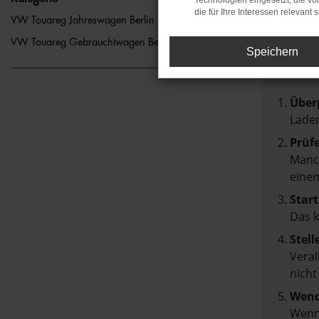
Technologien eingesetzt, die v
die für Ihre Interessen relevant s
FEH
VW Touareg Jahreswagen Berlin
VW Touareg Gebrauchtwagen Berlin
Speichern
Beim Lad
Hier sin
Über
Laden
Prüf
Manch
einem
Start
Das 
Stell
Veral
nicht
Wend
Wenn 