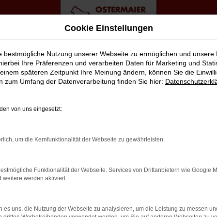
Cookie Einstellungen
ie bestmögliche Nutzung unserer Webseite zu ermöglichen und unsere
hierbei Ihre Präferenzen und verarbeiten Daten für Marketing und Stati
einem späteren Zeitpunkt Ihre Meinung ändern, können Sie die Einwillig
 Angebote
en zum Umfang der Datenverarbeitung finden Sie hier:
Datenschutzerkl
UAREG FÜR BERLIN?
en von uns eingesetzt:
t viele Vorschläge rund um die Mobilität. Das gilt natürlich au
rlich, um die Kernfunktionalität der Webseite zu gewährleisten.
ässigen Fahrzeug, das perfekt zu nahezu jedem Anspruch in Berlin
il liegt auf der Hand, denn so erhalten Sie Ihren VW Touareg frei
estmögliche Funktionalität der Webseite. Services von Drittanbietern wie Google 
ingt gut? Dann kontaktieren Sie uns noch heute.
eitere werden aktiviert.
 es uns, die Nutzung der Webseite zu analysieren, um die Leistung zu messen u