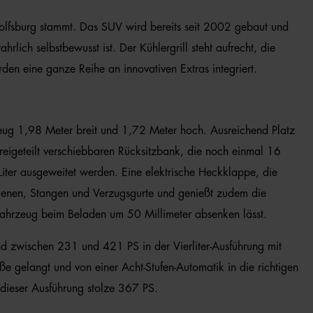
olfsburg stammt. Das SUV wird bereits seit 2002 gebaut und
rlich selbstbewusst ist. Der Kühlergrill steht aufrecht, die
en eine ganze Reihe an innovativen Extras integriert.
zeug 1,98 Meter breit und 1,72 Meter hoch. Ausreichend Platz
dreigeteilt verschiebbaren Rücksitzbank, die noch einmal 16
iter ausgeweitet werden. Eine elektrische Heckklappe, die
chienen, Stangen und Verzugsgurte und genießt zudem die
s Fahrzeug beim Beladen um 50 Millimeter absenken lässt.
d zwischen 231 und 421 PS in der Vierliter-Ausführung mit
e gelangt und von einer Acht-Stufen-Automatik in die richtigen
 dieser Ausführung stolze 367 PS.