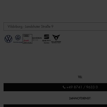
TEL
:
+49 8741 / 9633 0
24H-NOTDIENST
: