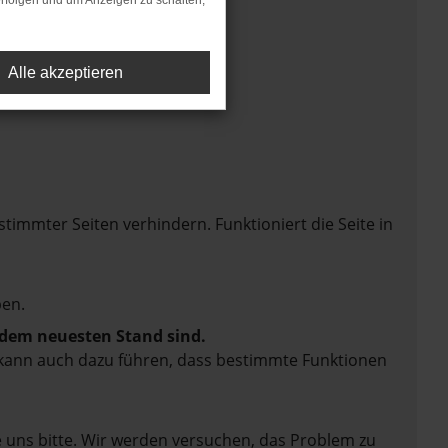
rfolgen und um Anzeigen zu schalten,
Alle akzeptieren
mmter Seiten verhindern. Funktioniert die Seite in
en.
f dem neuesten Stand sind.
rn kann auch dazu führen, dass bestimmte Funktionen
e uns bitte. Wir werden versuchen, das Problem zu