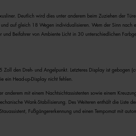
xusliner. Deutlich wird dies unter anderem beim Zuziehen der Türe
ten und auf gleich 18 Wegen individualisieren. Wem der Sinn nach e
nd Beifahrer von Ambiente Licht in 30 unterschiedlichen Farbgebun
 15 Zoll den Dreh- und Angelpunkt. Letzteres Display ist gebogen (
e ein Head-up-Display nicht fehlen.
er anderem mit einem Nachtsichtassistenten sowie einem Kreuzung-
echanische Wank-Stabilisierung. Des Weiteren enthält die Liste de
Stauassistent, Fußgängererkennung und einen Tempomat mit autom