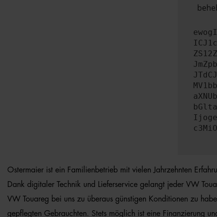
beheb
ewog
ICJ1
ZS12
JmZp
JTdC
MV1b
aXNU
bGlt
Ijog
c3Mi
Ostermaier ist ein Familienbetrieb mit vielen Jahrzehnten Erfah
Dank digitaler Technik und Lieferservice gelangt jeder VW Touar
VW Touareg bei uns zu überaus günstigen Konditionen zu haben 
gepflegten Gebrauchten. Stets möglich ist eine Finanzierung un