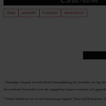
+49 800 / 9633 999
TEAM
ANFAHRT
KONTAKT
MEHR INFOS
1
Ehemaliger Neupreis (Unverbindliche Preisempfehlung des Herstellers am Tag der 
Der errechnete Preisvorteil sowie die angegebene Ersparnis errechnet sich gegenüb
2
Hierbei handelt es sich um ein Finanzierungs-Angebot. Preise sind Bruttopreise. I