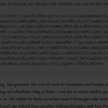
en. Du kannst uns diesen Text schicken, um uns bei der Fe
ICJuYW1lIjogIk5ldHdvcmtFcnJvciIsCiAgImNvbmZpZ
cmwiOiAiaHR0cHM6Ly9hcGkueC5ha3MtcHJvZC5hdWRhc
ZWhpY2xlcz93ZWJzaXRlPTVmNWI2MGIzMzkyMTRiMTk1Y
bHRlclswXVt2YWx1ZV09dHJ1ZSZmaWx0ZXJbMV1bZmllb
JTIyYXVkYXJpc19pZCUyMiUzQSUyMjViODNlMzc3OGE5Y
b3BdPUlOJnNvcnRbMF1bZmllbGRdPWlzT3duJnNvcnRbM
b3Amc29ydFsxXVtvcmRlcl09REVTQyZzb3J0WzJdW2ZpZ
aXQ9MjAmc2tpcD0wIiwKICAgICJoZWFkZXJzIjoge30sC
ewogICAgICAicmVzcG9uc2VUeXBlIjogIiIKICAgIH0sC
OiBudWxsLAogICAgInJpc2t5IjogZmFsc2UKICB9Cn0=
rung. Seit geraumer Zeit sind wir auch für Kundinnen und Kunden a
eg auf schnellstem Weg zu Ihnen – und das zu einem rundum günstig
ist. Sie wählen für Berlin zwischen neuen Fahrzeugen oder einer
d auch der Ankauf Ihres aktuellen Gebrauchtwagens stellt kein Pr