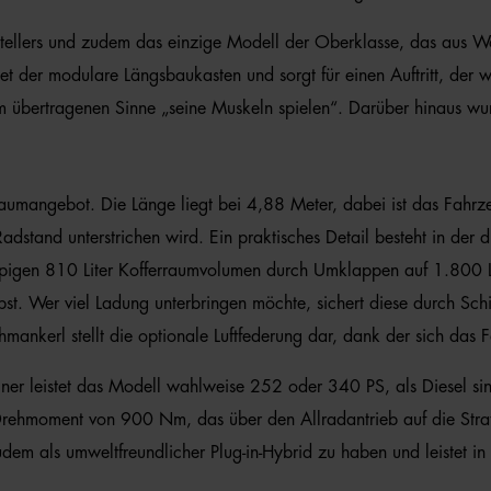
stellers und zudem das einzige Modell der Oberklasse, das aus W
t der modulare Längsbaukasten und sorgt für einen Auftritt, der wah
 übertragenen Sinne „seine Muskeln spielen“. Darüber hinaus wurd
Raumangebot. Die Länge liegt bei 4,88 Meter, dabei ist das Fahr
dstand unterstrichen wird. Ein praktisches Detail besteht in der 
 üppigen 810 Liter Kofferraumvolumen durch Umklappen auf 1.800 L
lbst. Wer viel Ladung unterbringen möchte, sichert diese durch S
chmankerl stellt die optionale Luftfederung dar, dank der sich da
er leistet das Modell wahlweise 252 oder 340 PS, als Diesel sin
 Drehmoment von 900 Nm, das über den Allradantrieb auf die Straß
em als umweltfreundlicher Plug-in-Hybrid zu haben und leistet in