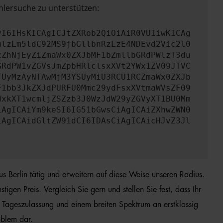
hlersuche zu unterstützen:
yI6IHsKICAgICJtZXRob2QiOiAiR0VUIiwKICAg
mlzLm5ldC92MS9jbGllbnRzLzE4NDEvd2Vic2l0
zZhNjEyZiZmaWx0ZXJbMF1bZmllbGRdPWlzT3du
GRdPW1vZGVsJmZpbHRlclsxXVt2YWx1ZV09JTVC
TUyMzAyNTAwMjM3YSUyMiU3RCU1RCZmaWx0ZXJb
F1bb3JkZXJdPURFU0Mmc29ydFsxXVtmaWVsZF09
WxkXT1wcmljZSZzb3J0WzJdW29yZGVyXT1BU0Mm
iAgICAiYm9keSI6IG51bGwsCiAgICAiZXhwZWN0
iAgICAidGltZW91dCI6IDAsCiAgICAicHJvZ3Jl
us Berlin tätig und erweitern auf diese Weise unseren Radius.
en Preis. Vergleich Sie gern und stellen Sie fest, dass Ihr
 Tageszulassung und einem breiten Spektrum an erstklassig
oblem dar.