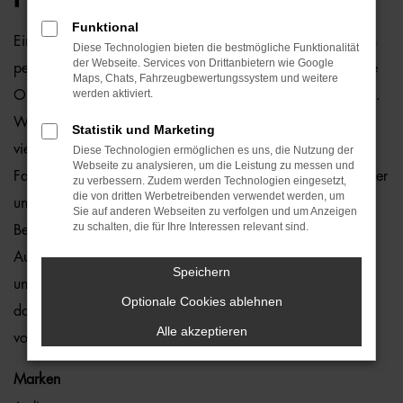
Funktional
Ein VW Touran Gebrauchtwagen und Berlin passen einfach
Diese Technologien bieten die bestmögliche Funktionalität
der Webseite. Services von Drittanbietern wie Google
perfekt zusammen. Dies ließe sich natürlich auch für andere
Maps, Chats, Fahrzeugbewertungssystem und weitere
werden aktiviert.
Orte sagen, denn dieses Modell überzeugt auf ganzer Linie.
Wir von der Auto-Familie Ostermaier arbeiten bereits seit
Statistik und Marketing
vielen Jahren mit VW und sind von der Qualität der
Diese Technologien ermöglichen es uns, die Nutzung der
Webseite zu analysieren, um die Leistung zu messen und
Fahrzeuge begeistert. Dennoch gehen wir auf Nummer sicher
zu verbessern. Zudem werden Technologien eingesetzt,
die von dritten Werbetreibenden verwendet werden, um
und schauen bei jedem VW Touran Gebrauchtwagen für
Sie auf anderen Webseiten zu verfolgen und um Anzeigen
zu schalten, die für Ihre Interessen relevant sind.
Berlin genauestens nach. Konkret bedeutet dies, dass jedes
Auto in unserer Meisterwerkstatt gastiert und dort überprüft
Speichern
und ggf. repariert und gewartet wird. Unser Credo besteht
Optionale Cookies ablehnen
darin, dass wir nur erstklassige Fahrzeuge auf die Straßen
Alle akzeptieren
von Berlin lassen. Ohne „Wenn und Aber“.
Marken