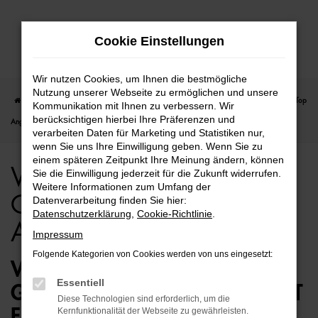
Zum
Cookie Einstellungen
Hauptinhalt
springen
Wir nutzen Cookies, um Ihnen die bestmögliche
Nutzung unserer Webseite zu ermöglichen und unsere
Startseite
Berlin
VW
VW Touran
VW Touran für Berlin Gebrauchtwagen Top
Kommunikation mit Ihnen zu verbessern. Wir
berücksichtigen hierbei Ihre Präferenzen und
Angebote
verarbeiten Daten für Marketing und Statistiken nur,
wenn Sie uns Ihre Einwilligung geben. Wenn Sie zu
einem späteren Zeitpunkt Ihre Meinung ändern, können
VW Touran für Berlin
Sie die Einwilligung jederzeit für die Zukunft widerrufen.
Weitere Informationen zum Umfang der
Gebrauchtwagen Top
Datenverarbeitung finden Sie hier:
Datenschutzerklärung
,
Cookie-Richtlinie
.
Angebote
Impressum
Folgende Kategorien von Cookies werden von uns eingesetzt:
VW TOURAN
Essentiell
GEBRAUCHTWAGEN – PERFEKT
Diese Technologien sind erforderlich, um die
FÜR BERLIN GEEIGNET
Kernfunktionalität der Webseite zu gewährleisten.