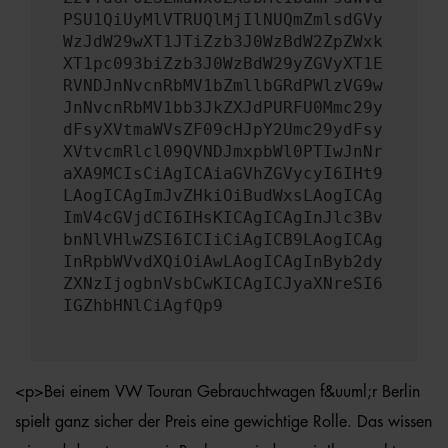
PSU1QiUyMlVTRUQlMjIlNUQmZmlsdGVy
WzJdW29wXT1JTiZzb3J0WzBdW2ZpZWxk
XT1pc093biZzb3J0WzBdW29yZGVyXT1E
RVNDJnNvcnRbMV1bZmllbGRdPWlzVG9w
JnNvcnRbMV1bb3JkZXJdPURFU0Mmc29y
dFsyXVtmaWVsZF09cHJpY2Umc29ydFsy
XVtvcmRlcl09QVNDJmxpbWl0PTIwJnNr
aXA9MCIsCiAgICAiaGVhZGVycyI6IHt9
LAogICAgImJvZHkiOiBudWxsLAogICAg
ImV4cGVjdCI6IHsKICAgICAgInJlc3Bv
bnNlVHlwZSI6ICIiCiAgICB9LAogICAg
InRpbWVvdXQiOiAwLAogICAgInByb2dy
ZXNzIjogbnVsbCwKICAgICJyaXNreSI6
IGZhbHNlCiAgfQp9
<p>Bei einem VW Touran Gebrauchtwagen f&uuml;r Berlin
spielt ganz sicher der Preis eine gewichtige Rolle. Das wissen