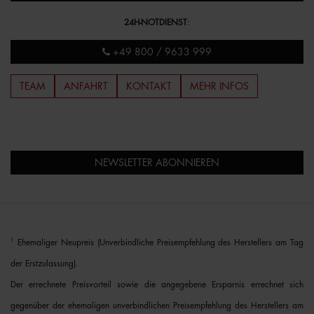
24H-NOTDIENST
:
+49 800 / 9633 999
TEAM
ANFAHRT
KONTAKT
MEHR INFOS
NEWSLETTER ABONNIEREN
1
Ehemaliger Neupreis (Unverbindliche Preisempfehlung des Herstellers am Tag
der Erstzulassung).
Der errechnete Preisvorteil sowie die angegebene Ersparnis errechnet sich
gegenüber der ehemaligen unverbindlichen Preisempfehlung des Herstellers am