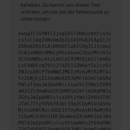
beheben. Du kannst uns diesen Text
schicken, um uns bei der Fehlersuche zu
unterstützen:
ewogICJuYW1lIjogIk5ldHdvcmtFcnJv
ciIsCiAgImNvbmZpZyI6IHsKICAgICJt
ZXRob2QiOiAiR0VUIiwKICAgICJ1cmwi
OiAiaHR0cHM6Ly9hcGkueC5ha3MtcHJv
ZC5hdWRhcmlzLm5ldC92MS9jbGllbnRz
LzE4NDEvd2Vic2l0ZS12ZWhpY2xlcz93
ZWJzaXRlPTVmNWI2MGIzMzkyMTRiMTk1
YzZhNjEyZiZmaWx0ZXJbMF1bZmllbGRd
PWlzT3duJmZpbHRlclswXVt2YWx1ZV09
dHJ1ZSZmaWx0ZXJbMV1bZmllbGRdPW1v
ZGVsJmZpbHRlclsxXVt2YWx1ZV09JTVC
JTdCJTIyYXVkYXJpc19pZCUyMiUzQSUy
MjViODNlMzc3OGE5YTUyMzAyNTAwMjM3
YiUyMiU3RCU1RCZmaWx0ZXJbMV1bb3Bd
PUlOJmZpbHRlclsyXVtmaWVsZF09dXNh
Z2VTdGF0ZSZmaWx0ZXJbMl1bdmFsdWVd