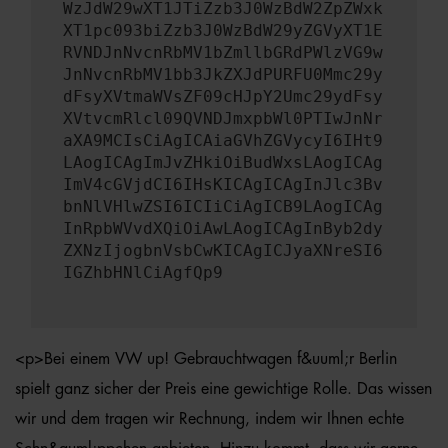
WzJdW29wXT1JTiZzb3J0WzBdW2ZpZWxk
XT1pc093biZzb3J0WzBdW29yZGVyXT1E
RVNDJnNvcnRbMV1bZmllbGRdPWlzVG9w
JnNvcnRbMV1bb3JkZXJdPURFU0Mmc29y
dFsyXVtmaWVsZF09cHJpY2Umc29ydFsy
XVtvcmRlcl09QVNDJmxpbWl0PTIwJnNr
aXA9MCIsCiAgICAiaGVhZGVycyI6IHt9
LAogICAgImJvZHkiOiBudWxsLAogICAg
ImV4cGVjdCI6IHsKICAgICAgInJlc3Bv
bnNlVHlwZSI6ICIiCiAgICB9LAogICAg
InRpbWVvdXQiOiAwLAogICAgInByb2dy
ZXNzIjogbnVsbCwKICAgICJyaXNreSI6
IGZhbHNlCiAgfQp9
<p>Bei einem VW up! Gebrauchtwagen f&uuml;r Berlin
spielt ganz sicher der Preis eine gewichtige Rolle. Das wissen
wir und dem tragen wir Rechnung, indem wir Ihnen echte