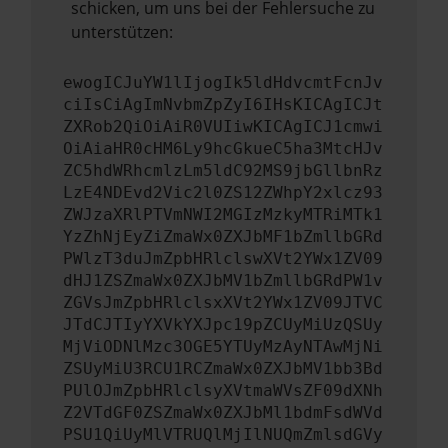
schicken, um uns bei der Fehlersuche zu
unterstützen:
ewogICJuYW1lIjogIk5ldHdvcmtFcnJv
ciIsCiAgImNvbmZpZyI6IHsKICAgICJt
ZXRob2QiOiAiR0VUIiwKICAgICJ1cmwi
OiAiaHR0cHM6Ly9hcGkueC5ha3MtcHJv
ZC5hdWRhcmlzLm5ldC92MS9jbGllbnRz
LzE4NDEvd2Vic2l0ZS12ZWhpY2xlcz93
ZWJzaXRlPTVmNWI2MGIzMzkyMTRiMTk1
YzZhNjEyZiZmaWx0ZXJbMF1bZmllbGRd
PWlzT3duJmZpbHRlclswXVt2YWx1ZV09
dHJ1ZSZmaWx0ZXJbMV1bZmllbGRdPW1v
ZGVsJmZpbHRlclsxXVt2YWx1ZV09JTVC
JTdCJTIyYXVkYXJpc19pZCUyMiUzQSUy
MjViODNlMzc3OGE5YTUyMzAyNTAwMjNi
ZSUyMiU3RCU1RCZmaWx0ZXJbMV1bb3Bd
PUlOJmZpbHRlclsyXVtmaWVsZF09dXNh
Z2VTdGF0ZSZmaWx0ZXJbMl1bdmFsdWVd
PSU1QiUyMlVTRUQlMjIlNUQmZmlsdGVy