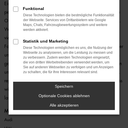
Ein VW up! Gebrauchtwagen und Berlin passen einfach
Funktional
perfekt zusammen. Dies ließe sich natürlich auch für andere
Diese Technologien bieten die bestmögliche Funktionalität
der Webseite. Services von Drittanbietern wie Google
Orte sagen, denn dieses Modell überzeugt auf ganzer Linie.
Maps, Chats, Fahrzeugbewertungssystem und weitere
Wir von der Auto-Familie Ostermaier arbeiten bereits seit
werden aktiviert.
vielen Jahren mit VW und sind von der Qualität der
Statistik und Marketing
Fahrzeuge begeistert. Dennoch gehen wir auf Nummer sicher
Diese Technologien ermöglichen es uns, die Nutzung der
Webseite zu analysieren, um die Leistung zu messen und
und schauen bei jedem VW up! Gebrauchtwagen für Berlin
zu verbessern. Zudem werden Technologien eingesetzt,
die von dritten Werbetreibenden verwendet werden, um
genauestens nach. Konkret bedeutet dies, dass jedes Auto in
Sie auf anderen Webseiten zu verfolgen und um Anzeigen
unserer Meisterwerkstatt gastiert und dort überprüft und ggf.
zu schalten, die für Ihre Interessen relevant sind.
repariert und gewartet wird. Unser Credo besteht darin, dass
Speichern
wir nur erstklassige Fahrzeuge auf die Straßen von Berlin
Optionale Cookies ablehnen
lassen. Ohne „Wenn und Aber“.
Alle akzeptieren
Marken
Audi