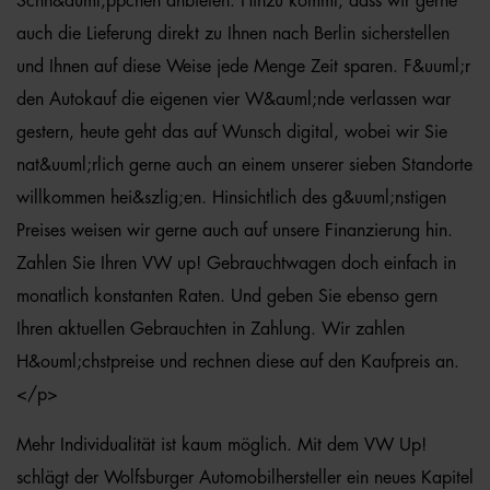
Schn&auml;ppchen anbieten. Hinzu kommt, dass wir gerne
auch die Lieferung direkt zu Ihnen nach Berlin sicherstellen
und Ihnen auf diese Weise jede Menge Zeit sparen. F&uuml;r
den Autokauf die eigenen vier W&auml;nde verlassen war
gestern, heute geht das auf Wunsch digital, wobei wir Sie
nat&uuml;rlich gerne auch an einem unserer sieben Standorte
willkommen hei&szlig;en. Hinsichtlich des g&uuml;nstigen
Preises weisen wir gerne auch auf unsere Finanzierung hin.
Zahlen Sie Ihren VW up! Gebrauchtwagen doch einfach in
monatlich konstanten Raten. Und geben Sie ebenso gern
Ihren aktuellen Gebrauchten in Zahlung. Wir zahlen
H&ouml;chstpreise und rechnen diese auf den Kaufpreis an.
</p>
Mehr Individualität ist kaum möglich. Mit dem VW Up!
schlägt der Wolfsburger Automobilhersteller ein neues Kapitel