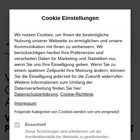
Zum
Cookie Einstellungen
Hauptinhalt
springen
Wir nutzen Cookies, um Ihnen die bestmögliche
Nutzung unserer Webseite zu ermöglichen und unsere
Startseite
Berlin
VW
VW up!
VW up! für Berlin Gebrauchtwagen Top
Kommunikation mit Ihnen zu verbessern. Wir
berücksichtigen hierbei Ihre Präferenzen und
Angebote
verarbeiten Daten für Marketing und Statistiken nur,
wenn Sie uns Ihre Einwilligung geben. Wenn Sie zu
einem späteren Zeitpunkt Ihre Meinung ändern, können
VW up! für Berlin
Sie die Einwilligung jederzeit für die Zukunft widerrufen.
Weitere Informationen zum Umfang der
Gebrauchtwagen Top
Datenverarbeitung finden Sie hier:
Datenschutzerklärung
,
Cookie-Richtlinie
.
Angebote
Impressum
Folgende Kategorien von Cookies werden von uns eingesetzt:
VW UP! GEBRAUCHTWAGEN –
Essentiell
PERFEKT FÜR BERLIN GEEIGNET
Diese Technologien sind erforderlich, um die
Kernfunktionalität der Webseite zu gewährleisten.