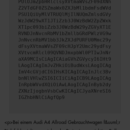
PUlOJmZpbHRlclsyXVtmaWVsZF09dXNh
Z2VTdGF0ZSZmaWx0ZXJbMl1bdmFsdWVd
PSU1QiUyMlVTRUQlMjIlNUQmZmlsdGVy
WzJdW29wXT1JTiZzb3J0WzBdW2ZpZWxk
XT1pc093biZzb3J0WzBdW29yZGVyXT1E
RVNDJnNvcnRbMV1bZmllbGRdPWlzVG9w
JnNvcnRbMV1bb3JkZXJdPURFU0Mmc29y
dFsyXVtmaWVsZF09cHJpY2Umc29ydFsy
XVtvcmRlcl09QVNDJmxpbWl0PTIwJnNr
aXA9MCIsCiAgICAiaGVhZGVycyI6IHt9
LAogICAgImJvZHkiOiBudWxsLAogICAg
ImV4cGVjdCI6IHsKICAgICAgInJlc3Bv
bnNlVHlwZSI6ICIiCiAgICB9LAogICAg
InRpbWVvdXQiOiAwLAogICAgInByb2dy
ZXNzIjogbnVsbCwKICAgICJyaXNreSI6
IGZhbHNlCiAgfQp9
<p>Bei einem Audi A4 Allroad Gebrauchtwagen f&uuml;r