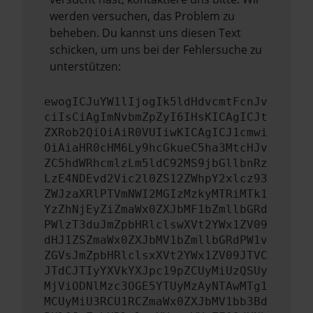
werden versuchen, das Problem zu
beheben. Du kannst uns diesen Text
schicken, um uns bei der Fehlersuche zu
unterstützen:
ewogICJuYW1lIjogIk5ldHdvcmtFcnJv
ciIsCiAgImNvbmZpZyI6IHsKICAgICJt
ZXRob2QiOiAiR0VUIiwKICAgICJ1cmwi
OiAiaHR0cHM6Ly9hcGkueC5ha3MtcHJv
ZC5hdWRhcmlzLm5ldC92MS9jbGllbnRz
LzE4NDEvd2Vic2l0ZS12ZWhpY2xlcz93
ZWJzaXRlPTVmNWI2MGIzMzkyMTRiMTk1
YzZhNjEyZiZmaWx0ZXJbMF1bZmllbGRd
PWlzT3duJmZpbHRlclswXVt2YWx1ZV09
dHJ1ZSZmaWx0ZXJbMV1bZmllbGRdPW1v
ZGVsJmZpbHRlclsxXVt2YWx1ZV09JTVC
JTdCJTIyYXVkYXJpc19pZCUyMiUzQSUy
MjViODNlMzc3OGE5YTUyMzAyNTAwMTg1
MCUyMiU3RCU1RCZmaWx0ZXJbMV1bb3Bd