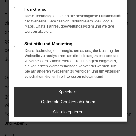
Funktional
Ein Audi A4 Allroad Gebrauchtwagen und Bielefeld passen
Diese Technologien bieten die bestmögliche Funktionalität
der Webseite. Services von Drittanbietern wie Google
einfach perfekt zusammen. Dies ließe sich natürlich auch für
Maps, Chats, Fahrzeugbewertungssystem und weitere
werden aktiviert.
andere Orte sagen, denn dieses Modell überzeugt auf
ganzer Linie. Wir von der Auto-Familie Ostermaier arbeiten
Statistik und Marketing
bereits seit vielen Jahren mit Audi und sind von der Qualität
Diese Technologien ermöglichen es uns, die Nutzung der
Webseite zu analysieren, um die Leistung zu messen und
der Fahrzeuge begeistert. Dennoch gehen wir auf Nummer
zu verbessern. Zudem werden Technologien eingesetzt,
die von dritten Werbetreibenden verwendet werden, um
sicher und schauen bei jedem Audi A4 Allroad
Sie auf anderen Webseiten zu verfolgen und um Anzeigen
zu schalten, die für Ihre Interessen relevant sind.
Gebrauchtwagen für Bielefeld genauestens nach. Konkret
bedeutet dies, dass jedes Auto in unserer Meisterwerkstatt
Speichern
gastiert und dort überprüft und ggf. repariert und gewartet
Optionale Cookies ablehnen
wird. Unser Credo besteht darin, dass wir nur erstklassige
Alle akzeptieren
Fahrzeuge auf die Straßen von Bielefeld lassen. Ohne „Wenn
und Aber“.