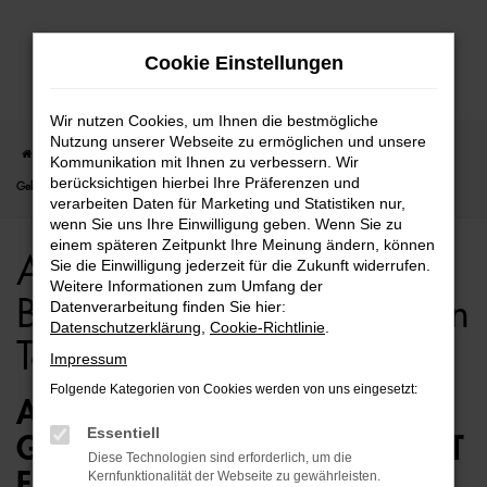
Zum
Cookie Einstellungen
Hauptinhalt
springen
Wir nutzen Cookies, um Ihnen die bestmögliche
Nutzung unserer Webseite zu ermöglichen und unsere
Startseite
Bielefeld
Audi
Audi A4 Allroad
Audi A4 Allroad für Bielefeld
Kommunikation mit Ihnen zu verbessern. Wir
berücksichtigen hierbei Ihre Präferenzen und
Gebrauchtwagen Top Angebote
verarbeiten Daten für Marketing und Statistiken nur,
wenn Sie uns Ihre Einwilligung geben. Wenn Sie zu
einem späteren Zeitpunkt Ihre Meinung ändern, können
Audi A4 Allroad für
Sie die Einwilligung jederzeit für die Zukunft widerrufen.
Weitere Informationen zum Umfang der
Bielefeld Gebrauchtwagen
Datenverarbeitung finden Sie hier:
Datenschutzerklärung
,
Cookie-Richtlinie
.
Top Angebote
Impressum
Folgende Kategorien von Cookies werden von uns eingesetzt:
AUDI A4 ALLROAD
Essentiell
GEBRAUCHTWAGEN – PERFEKT
Diese Technologien sind erforderlich, um die
FÜR BIELEFELD GEEIGNET
Kernfunktionalität der Webseite zu gewährleisten.