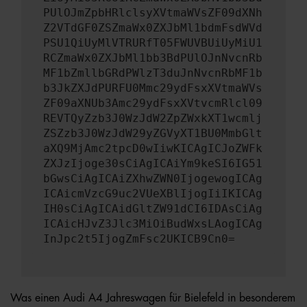
PUlOJmZpbHRlclsyXVtmaWVsZF09dXNh
Z2VTdGF0ZSZmaWx0ZXJbMl1bdmFsdWVd
PSU1QiUyMlVTRURfT05FWUVBUiUyMiU1
RCZmaWx0ZXJbMl1bb3BdPUlOJnNvcnRb
MF1bZmllbGRdPWlzT3duJnNvcnRbMF1b
b3JkZXJdPURFU0Mmc29ydFsxXVtmaWVs
ZF09aXNUb3Amc29ydFsxXVtvcmRlcl09
REVTQyZzb3J0WzJdW2ZpZWxkXT1wcmlj
ZSZzb3J0WzJdW29yZGVyXT1BU0MmbGlt
aXQ9MjAmc2tpcD0wIiwKICAgICJoZWFk
ZXJzIjoge30sCiAgICAiYm9keSI6IG51
bGwsCiAgICAiZXhwZWN0IjogewogICAg
ICAicmVzcG9uc2VUeXBlIjogIiIKICAg
IH0sCiAgICAidGltZW91dCI6IDAsCiAg
ICAicHJvZ3Jlc3MiOiBudWxsLAogICAg
InJpc2t5IjogZmFsc2UKICB9Cn0=
Was einen Audi A4 Jahreswagen für Bielefeld in besonderem