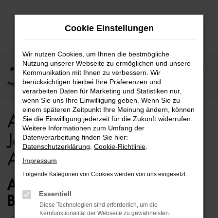
Zum
Cookie Einstellungen
Hauptinhalt
springen
Wir nutzen Cookies, um Ihnen die bestmögliche
Nutzung unserer Webseite zu ermöglichen und unsere
Startseite
Bielefeld
Audi
Audi A4
Audi A4 für Bielefeld Jahreswagen Top
Kommunikation mit Ihnen zu verbessern. Wir
berücksichtigen hierbei Ihre Präferenzen und
Angebote
verarbeiten Daten für Marketing und Statistiken nur,
wenn Sie uns Ihre Einwilligung geben. Wenn Sie zu
einem späteren Zeitpunkt Ihre Meinung ändern, können
Audi A4 für Bielefeld
Sie die Einwilligung jederzeit für die Zukunft widerrufen.
Weitere Informationen zum Umfang der
Jahreswagen Top
Datenverarbeitung finden Sie hier:
Datenschutzerklärung
,
Cookie-Richtlinie
.
Angebote
Impressum
Folgende Kategorien von Cookies werden von uns eingesetzt:
AUDI A4 JAHRESWAGEN –
Essentiell
BESTENS MOBIL IN BIELEFELD
Diese Technologien sind erforderlich, um die
Kernfunktionalität der Webseite zu gewährleisten.