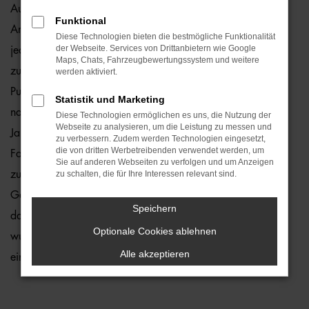
Audi A4 Jahreswagen sind ein echter Preishit für Bielefeld.
Funktional
Angeboten werden Fahrzeuge, die zwar gebraucht sind,
Diese Technologien bieten die bestmögliche Funktionalität
der Webseite. Services von Drittanbietern wie Google
jedoch erst vor maximal zwölf Monaten zum ersten Mal
Maps, Chats, Fahrzeugbewertungssystem und weitere
zugelassen wurden. Fast noch neu trifft es ebenfalls auf den
werden aktiviert.
Punkt, denn Mängel stellen wir in unserer Meisterwerkstatt
Statistik und Marketing
nahezu nie fest. Dennoch kontrollieren wir jeden Audi A4
Diese Technologien ermöglichen es uns, die Nutzung der
Webseite zu analysieren, um die Leistung zu messen und
Jahreswagen vor dem Verkauf und entlassen nur 1a-
zu verbessern. Zudem werden Technologien eingesetzt,
die von dritten Werbetreibenden verwendet werden, um
Fahrzeuge auf die Straßen von Bielefeld. Sie profitieren
Sie auf anderen Webseiten zu verfolgen und um Anzeigen
zudem davon, dass die Modelle aus der aktuellen
zu schalten, die für Ihre Interessen relevant sind.
Generation stammen und entsprechend mit vielen Extras
Speichern
daherkommen. Die Motoren sind effizient und das Auto
Optionale Cookies ablehnen
wurde bereits perfekt eingefahren. Sie brauchen nur noch
Alle akzeptieren
einzusteigen und durchzustarten.