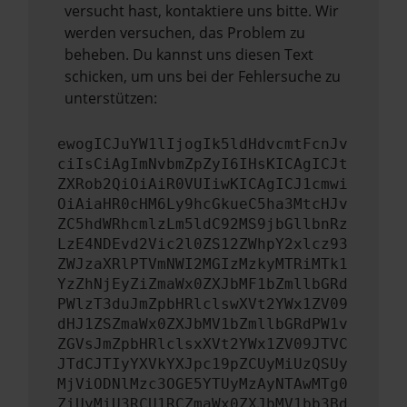
versucht hast, kontaktiere uns bitte. Wir
werden versuchen, das Problem zu
beheben. Du kannst uns diesen Text
schicken, um uns bei der Fehlersuche zu
unterstützen:
ewogICJuYW1lIjogIk5ldHdvcmtFcnJv
ciIsCiAgImNvbmZpZyI6IHsKICAgICJt
ZXRob2QiOiAiR0VUIiwKICAgICJ1cmwi
OiAiaHR0cHM6Ly9hcGkueC5ha3MtcHJv
ZC5hdWRhcmlzLm5ldC92MS9jbGllbnRz
LzE4NDEvd2Vic2l0ZS12ZWhpY2xlcz93
ZWJzaXRlPTVmNWI2MGIzMzkyMTRiMTk1
YzZhNjEyZiZmaWx0ZXJbMF1bZmllbGRd
PWlzT3duJmZpbHRlclswXVt2YWx1ZV09
dHJ1ZSZmaWx0ZXJbMV1bZmllbGRdPW1v
ZGVsJmZpbHRlclsxXVt2YWx1ZV09JTVC
JTdCJTIyYXVkYXJpc19pZCUyMiUzQSUy
MjViODNlMzc3OGE5YTUyMzAyNTAwMTg0
ZiUyMiU3RCU1RCZmaWx0ZXJbMV1bb3Bd