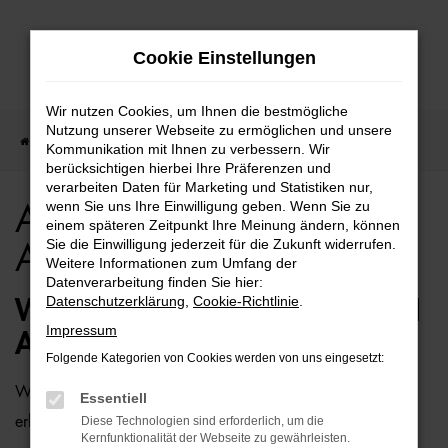
Zum
Cookie Einstellungen
Hauptinhalt
springen
Wir nutzen Cookies, um Ihnen die bestmögliche
Nutzung unserer Webseite zu ermöglichen und unsere
Startseite
Bielefeld
Audi
Audi A6 für Bielefeld Top Angebote
Kommunikation mit Ihnen zu verbessern. Wir
berücksichtigen hierbei Ihre Präferenzen und
verarbeiten Daten für Marketing und Statistiken nur,
wenn Sie uns Ihre Einwilligung geben. Wenn Sie zu
Audi A6 für Bielefeld Top
einem späteren Zeitpunkt Ihre Meinung ändern, können
Sie die Einwilligung jederzeit für die Zukunft widerrufen.
Angebote
Weitere Informationen zum Umfang der
Datenverarbeitung finden Sie hier:
Datenschutzerklärung
,
Cookie-Richtlinie
.
WIE WÄRE ES MIT EINEM AUDI
Impressum
A6 FÜR BIELEFELD?
Folgende Kategorien von Cookies werden von uns eingesetzt:
Wer zu uns und damit zur Auto-Familie Ostermaier kommt,
Essentiell
erhält viele Vorschläge rund um die Mobilität. Das gilt
Diese Technologien sind erforderlich, um die
Kernfunktionalität der Webseite zu gewährleisten.