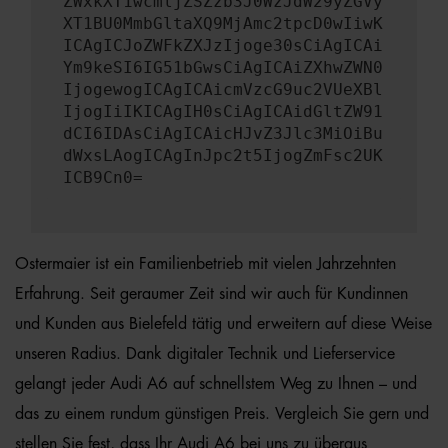
ZWxkXT1wcmljZSZzb3J0WzJdW29yZGVy
XT1BU0MmbGltaXQ9MjAmc2tpcD0wIiwK
ICAgICJoZWFkZXJzIjoge30sCiAgICAi
Ym9keSI6IG51bGwsCiAgICAiZXhwZWN0
IjogewogICAgICAicmVzcG9uc2VUeXBl
IjogIiIKICAgIH0sCiAgICAidGltZW91
dCI6IDAsCiAgICAicHJvZ3Jlc3MiOiBu
dWxsLAogICAgInJpc2t5IjogZmFsc2UK
ICB9Cn0=
Ostermaier ist ein Familienbetrieb mit vielen Jahrzehnten
Erfahrung. Seit geraumer Zeit sind wir auch für Kundinnen
und Kunden aus Bielefeld tätig und erweitern auf diese Weise
unseren Radius. Dank digitaler Technik und Lieferservice
gelangt jeder Audi A6 auf schnellstem Weg zu Ihnen – und
das zu einem rundum günstigen Preis. Vergleich Sie gern und
stellen Sie fest, dass Ihr Audi A6 bei uns zu überaus