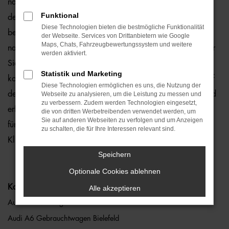
natürlich auch für Bielefeld und Umgebung, wo wir gerne
Funktional
den Audi A6 empfehlen. Die Rede ist von einem rundum
Diese Technologien bieten die bestmögliche Funktionalität
bewährten und zuverlässigen Fahrzeug, das perfekt zu
der Webseite. Services von Drittanbietern wie Google
Maps, Chats, Fahrzeugbewertungssystem und weitere
nahezu jedem Anspruch in Bielefeld passt. Gerne lassen wir
werden aktiviert.
Sie bei uns vor Ort einsteigen oder übernehmen die
Statistik und Marketing
komplette Beratung auf digitalem Weg. Der Vorteil liegt auf
Diese Technologien ermöglichen es uns, die Nutzung der
der Hand, denn so erhalten Sie Ihren Audi A6 frei Haus und
Webseite zu analysieren, um die Leistung zu messen und
zu verbessern. Zudem werden Technologien eingesetzt,
erfreuen sich an der direkten Lieferung nach Bielefeld ohne
die von dritten Werbetreibenden verwendet werden, um
Sie auf anderen Webseiten zu verfolgen und um Anzeigen
für den Autokauf Ihre eigenen vier Wände zu verlassen.
zu schalten, die für Ihre Interessen relevant sind.
Klingt gut? Dann kontaktieren Sie uns noch heute.
Speichern
Optionale Cookies ablehnen
Kategorie
Alle akzeptieren
Audi A6 Neuwagen Bielefeld
Audi A6 Gebrauchtwagen Bielefeld