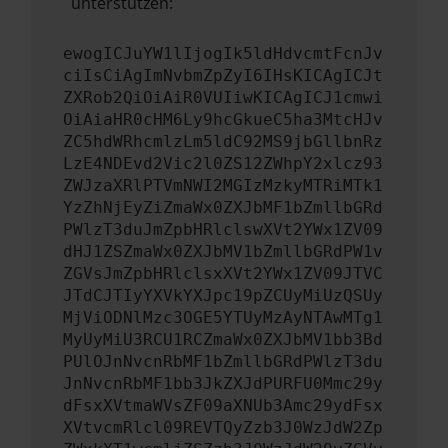
unterstützen:
ewogICJuYW1lIjogIk5ldHdvcmtFcnJv
ciIsCiAgImNvbmZpZyI6IHsKICAgICJt
ZXRob2QiOiAiR0VUIiwKICAgICJ1cmwi
OiAiaHR0cHM6Ly9hcGkueC5ha3MtcHJv
ZC5hdWRhcmlzLm5ldC92MS9jbGllbnRz
LzE4NDEvd2Vic2l0ZS12ZWhpY2xlcz93
ZWJzaXRlPTVmNWI2MGIzMzkyMTRiMTk1
YzZhNjEyZiZmaWx0ZXJbMF1bZmllbGRd
PWlzT3duJmZpbHRlclswXVt2YWx1ZV09
dHJ1ZSZmaWx0ZXJbMV1bZmllbGRdPW1v
ZGVsJmZpbHRlclsxXVt2YWx1ZV09JTVC
JTdCJTIyYXVkYXJpc19pZCUyMiUzQSUy
MjViODNlMzc3OGE5YTUyMzAyNTAwMTg1
MyUyMiU3RCU1RCZmaWx0ZXJbMV1bb3Bd
PUlOJnNvcnRbMF1bZmllbGRdPWlzT3du
JnNvcnRbMF1bb3JkZXJdPURFU0Mmc29y
dFsxXVtmaWVsZF09aXNUb3Amc29ydFsx
XVtvcmRlcl09REVTQyZzb3J0WzJdW2Zp