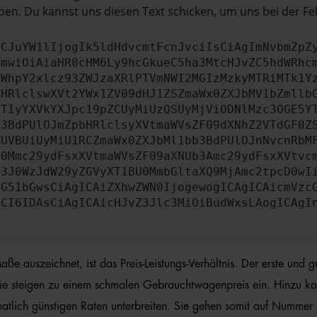
en. Du kannst uns diesen Text schicken, um uns bei der Fe
ICJuYW1lIjogIk5ldHdvcmtFcnJvciIsCiAgImNvbmZpZ
cmwiOiAiaHR0cHM6Ly9hcGkueC5ha3MtcHJvZC5hdWRhc
ZWhpY2xlcz93ZWJzaXRlPTVmNWI2MGIzMzkyMTRiMTk1Y
bHRlclswXVt2YWx1ZV09dHJ1ZSZmaWx0ZXJbMV1bZmllb
JTIyYXVkYXJpc19pZCUyMiUzQSUyMjViODNlMzc3OGE5Y
b3BdPUlOJmZpbHRlclsyXVtmaWVsZF09dXNhZ2VTdGF0Z
WUVBUiUyMiU1RCZmaWx0ZXJbMl1bb3BdPUlOJnNvcnRbM
U0Mmc29ydFsxXVtmaWVsZF09aXNUb3Amc29ydFsxXVtvc
b3J0WzJdW29yZGVyXT1BU0MmbGltaXQ9MjAmc2tpcD0wI
IG51bGwsCiAgICAiZXhwZWN0IjogewogICAgICAicmVzc
dCI6IDAsCiAgICAicHJvZ3Jlc3MiOiBudWxsLAogICAgI
 auszeichnet, ist das Preis-Leistungs-Verhältnis. Der erste und gr
ie steigen zu einem schmalen Gebrauchtwagenpreis ein. Hinzu ko
lich günstigen Raten unterbreiten. Sie gehen somit auf Nummer sic