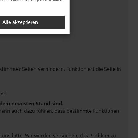
rfolgen und um Anzeigen zu schalten,
Alle akzeptieren
mmter Seiten verhindern. Funktioniert die Seite in
en.
f dem neuesten Stand sind.
rn kann auch dazu führen, dass bestimmte Funktionen
e uns bitte. Wir werden versuchen, das Problem zu