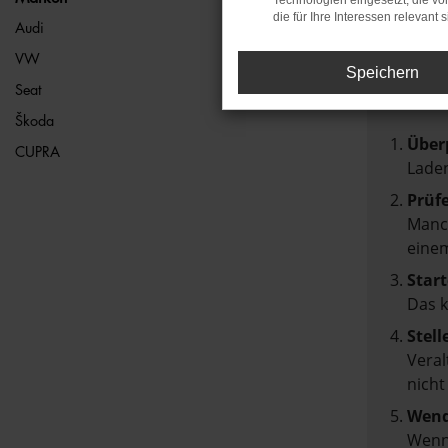
Technologien eingesetzt, die v
die für Ihre Interessen relevant s
FEH
Audi
VW
Speichern
Beim Lad
Seat
Hier sin
Škoda
Über
CUPRA
Laden
Prüf
Manch
einem
Start
Das 
Stell
Veral
nicht
Wend
Wenn 