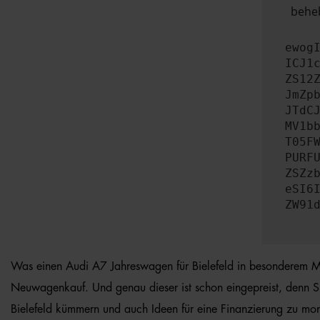
beheb
ewog
ICJ1
ZS12
JmZp
JTdC
MV1b
T05F
PURF
ZSZz
eSI6
ZW91
Was einen Audi A7 Jahreswagen für Bielefeld in besonderem Maße
Neuwagenkauf. Und genau dieser ist schon eingepreist, denn S
Bielefeld kümmern und auch Ideen für eine Finanzierung zu monat