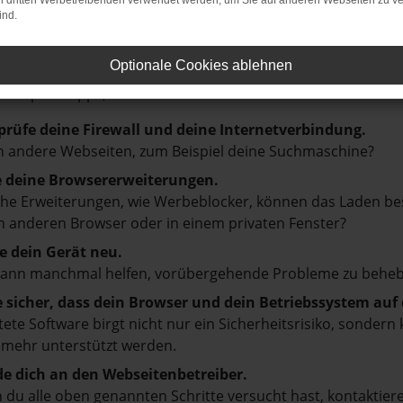
on dritten Werbetreibenden verwendet werden, um Sie auf anderen Webseiten zu ve
ind.
LER: NETWORK ERROR
Optionale Cookies ablehnen
en ist ein Fehler aufgetreten.
d ein paar Tipps, die dir helfen können:
prüfe deine Firewall und deine Internetverbindung.
 andere Webseiten, zum Beispiel deine Suchmaschine?
e deine Browsererweiterungen.
e Erweiterungen, wie Werbeblocker, können das Laden besti
 anderen Browser oder in einem privaten Fenster?
e dein Gerät neu.
kann manchmal helfen, vorübergehende Probleme zu beheb
e sicher, dass dein Browser und dein Betriebssystem au
tete Software birgt nicht nur ein Sicherheitsrisiko, sonde
 mehr unterstützt werden.
e dich an den Webseitenbetreiber.
du alle oben genannten Schritte versucht hast, kontaktier