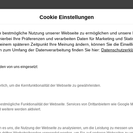
Cookie Einstellungen
bote
ie bestmögliche Nutzung unserer Webseite zu ermöglichen und unsere
hierbei Ihre Präferenzen und verarbeiten Daten für Marketing und Stati
einem späteren Zeitpunkt Ihre Meinung ändern, können Sie die Einwillig
reswagen Top Angebote
en zum Umfang der Datenverarbeitung finden Sie hier:
Datenschutzerkl
NS MOBIL IN BIELEFELD
en von uns eingesetzt:
Angeboten werden Fahrzeuge, die zwar gebraucht sind, jedoch ers
rlich, um die Kernfunktionalität der Webseite zu gewährleisten.
ellen wir in unserer Meisterwerkstatt nahezu nie fest. Dennoch ko
profitieren zudem davon, dass die Modelle aus der aktuellen Gene
estmögliche Funktionalität der Webseite. Services von Drittanbietern wie Google 
reits perfekt eingefahren. Sie brauchen nur noch einzusteigen un
eitere werden aktiviert.
 es uns, die Nutzung der Webseite zu analysieren, um die Leistung zu messen u