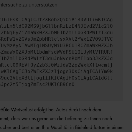
hlersuche zu unterstützen:
yI6IHsKICAgICJtZXRob2QiOiAiR0VUIiwKICAg
mlzLm5ldC92MS9jbGllbnRzLzE4NDEvd2Vic2l0
zZhNjEyZiZmaWx0ZXJbMF1bZmllbGRdPWlzT3du
GRdPW1vZGVsJmZpbHRlclsxXVt2YWx1ZV09JTVC
TUyMzAyNTAwMTg1NSUyMiU3RCU1RCZmaWx0ZXJb
SZmaWx0ZXJbMl1bdmFsdWVdPSU1QiUyMlVTRURf
F1bZmllbGRdPWlzT3duJnNvcnRbMF1bb3JkZXJd
mRlcl09REVTQyZzb3J0WzJdW2ZpZWxkXT1wcmlj
iwKICAgICJoZWFkZXJzIjoge30sCiAgICAiYm9k
G9uc2VUeXBlIjogIiIKICAgIH0sCiAgICAidGlt
nJpc2t5IjogZmFsc2UKICB9Cn0=
ößte Wertverlust erfolgt bei Autos direkt nach dem
mmt, dass wir uns gerne um die Lieferung zu Ihnen nach
her und bestreiten Ihre Mobilität in Bielefeld fortan in einem