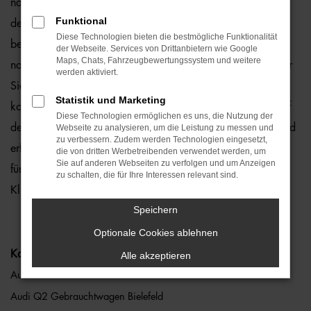
natürlich auch für Bielefeld und Umgebung, wo wir gerne
Funktional
den Audi Q2 empfehlen. Die Rede ist von einem rundum
Diese Technologien bieten die bestmögliche Funktionalität
bewährten und zuverlässigen Fahrzeug, das perfekt zu
der Webseite. Services von Drittanbietern wie Google
Maps, Chats, Fahrzeugbewertungssystem und weitere
nahezu jedem Anspruch in Bielefeld passt. Gerne lassen wir
werden aktiviert.
Sie bei uns vor Ort einsteigen oder übernehmen die
Statistik und Marketing
komplette Beratung auf digitalem Weg. Der Vorteil liegt auf
Diese Technologien ermöglichen es uns, die Nutzung der
der Hand, denn so erhalten Sie Ihren Audi Q2 frei Haus und
Webseite zu analysieren, um die Leistung zu messen und
zu verbessern. Zudem werden Technologien eingesetzt,
erfreuen sich an der direkten Lieferung nach Bielefeld ohne
die von dritten Werbetreibenden verwendet werden, um
Sie auf anderen Webseiten zu verfolgen und um Anzeigen
für den Autokauf Ihre eigenen vier Wände zu verlassen.
zu schalten, die für Ihre Interessen relevant sind.
Klingt gut? Dann kontaktieren Sie uns noch heute.
Speichern
Optionale Cookies ablehnen
Kategorie
Alle akzeptieren
Audi Q2 Bielefeld
Audi Q2 Gebrauchtwagen Bielefeld