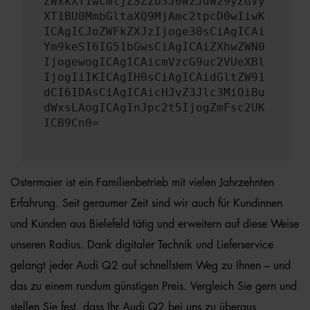
ZWxkXT1wcmljZSZzb3J0WzJdW29yZGVy
XT1BU0MmbGltaXQ9MjAmc2tpcD0wIiwK
ICAgICJoZWFkZXJzIjoge30sCiAgICAi
Ym9keSI6IG51bGwsCiAgICAiZXhwZWN0
IjogewogICAgICAicmVzcG9uc2VUeXBl
IjogIiIKICAgIH0sCiAgICAidGltZW91
dCI6IDAsCiAgICAicHJvZ3Jlc3MiOiBu
dWxsLAogICAgInJpc2t5IjogZmFsc2UK
ICB9Cn0=
Ostermaier ist ein Familienbetrieb mit vielen Jahrzehnten
Erfahrung. Seit geraumer Zeit sind wir auch für Kundinnen
und Kunden aus Bielefeld tätig und erweitern auf diese Weise
unseren Radius. Dank digitaler Technik und Lieferservice
gelangt jeder Audi Q2 auf schnellstem Weg zu Ihnen – und
das zu einem rundum günstigen Preis. Vergleich Sie gern und
stellen Sie fest, dass Ihr Audi Q2 bei uns zu überaus