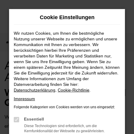
Zum
Cookie Einstellungen
Hauptinhalt
springen
Wir nutzen Cookies, um Ihnen die bestmögliche
Nutzung unserer Webseite zu ermöglichen und unsere
Startseite
Bielefeld
Audi
Audi Q2 für Bielefeld Top Angebote
Kommunikation mit Ihnen zu verbessern. Wir
berücksichtigen hierbei Ihre Präferenzen und
verarbeiten Daten für Marketing und Statistiken nur,
wenn Sie uns Ihre Einwilligung geben. Wenn Sie zu
Audi Q2 für Bielefeld Top
einem späteren Zeitpunkt Ihre Meinung ändern, können
Sie die Einwilligung jederzeit für die Zukunft widerrufen.
Angebote
Weitere Informationen zum Umfang der
Datenverarbeitung finden Sie hier:
Datenschutzerklärung
,
Cookie-Richtlinie
.
WIE WÄRE ES MIT EINEM AUDI
Impressum
Q2 FÜR BIELEFELD?
Folgende Kategorien von Cookies werden von uns eingesetzt:
Wer zu uns und damit zur Auto-Familie Ostermaier kommt,
Essentiell
erhält viele Vorschläge rund um die Mobilität. Das gilt
Diese Technologien sind erforderlich, um die
Kernfunktionalität der Webseite zu gewährleisten.