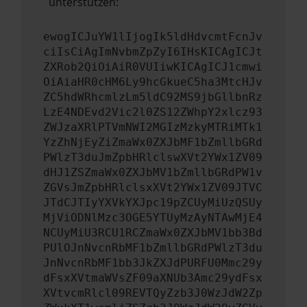
unterstützen:
ewogICJuYW1lIjogIk5ldHdvcmtFcnJv
ciIsCiAgImNvbmZpZyI6IHsKICAgICJt
ZXRob2QiOiAiR0VUIiwKICAgICJ1cmwi
OiAiaHR0cHM6Ly9hcGkueC5ha3MtcHJv
ZC5hdWRhcmlzLm5ldC92MS9jbGllbnRz
LzE4NDEvd2Vic2l0ZS12ZWhpY2xlcz93
ZWJzaXRlPTVmNWI2MGIzMzkyMTRiMTk1
YzZhNjEyZiZmaWx0ZXJbMF1bZmllbGRd
PWlzT3duJmZpbHRlclswXVt2YWx1ZV09
dHJ1ZSZmaWx0ZXJbMV1bZmllbGRdPW1v
ZGVsJmZpbHRlclsxXVt2YWx1ZV09JTVC
JTdCJTIyYXVkYXJpc19pZCUyMiUzQSUy
MjViODNlMzc3OGE5YTUyMzAyNTAwMjE4
NCUyMiU3RCU1RCZmaWx0ZXJbMV1bb3Bd
PUlOJnNvcnRbMF1bZmllbGRdPWlzT3du
JnNvcnRbMF1bb3JkZXJdPURFU0Mmc29y
dFsxXVtmaWVsZF09aXNUb3Amc29ydFsx
XVtvcmRlcl09REVTQyZzb3J0WzJdW2Zp