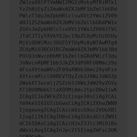
ZWJzaXRlPTVmNWI2MGIzMzkyMTRiMTk1
YzZhNjEyZiZmaWx0ZXJbMF1bZmllbGRd
PWlzT3duJmZpbHRlclswXVt2YWx1ZV09
dHJ1ZSZmaWx0ZXJbMV1bZmllbGRdPW1v
ZGVsJmZpbHRlclsxXVt2YWx1ZV09JTVC
JTdCJTIyYXVkYXJpc19pZCUyMiUzQSUy
MjViODNlMzc3OGE5YTUyMzAyNTAwMTg4
ZCUyMiU3RCU1RCZmaWx0ZXJbMV1bb3Bd
PUlOJnNvcnRbMF1bZmllbGRdPWlzT3du
JnNvcnRbMF1bb3JkZXJdPURFU0Mmc29y
dFsxXVtmaWVsZF09aXNUb3Amc29ydFsx
XVtvcmRlcl09REVTQyZzb3J0WzJdW2Zp
ZWxkXT1wcmljZSZzb3J0WzJdW29yZGVy
XT1BU0MmbGltaXQ9MjAmc2tpcD0wIiwK
ICAgICJoZWFkZXJzIjoge30sCiAgICAi
Ym9keSI6IG51bGwsCiAgICAiZXhwZWN0
IjogewogICAgICAicmVzcG9uc2VUeXBl
IjogIiIKICAgIH0sCiAgICAidGltZW91
dCI6IDAsCiAgICAicHJvZ3Jlc3MiOiBu
dWxsLAogICAgInJpc2t5IjogZmFsc2UK
ICB9Cn0=