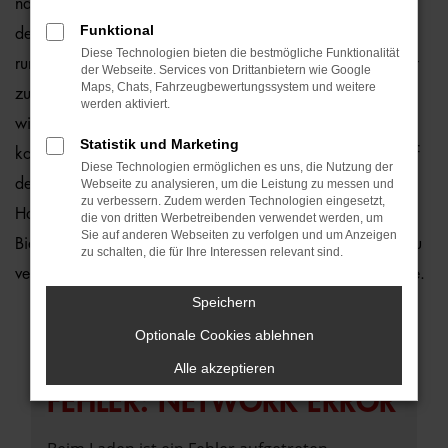
natürlich auch für Bielefeld und Umgebung, wo wir gerne
Funktional
den Seat Alhambra empfehlen. Die Rede ist von einem
Diese Technologien bieten die bestmögliche Funktionalität
rundum bewährten und zuverlässigen Fahrzeug, das perfekt
der Webseite. Services von Drittanbietern wie Google
Maps, Chats, Fahrzeugbewertungssystem und weitere
zu nahezu jedem Anspruch in Bielefeld passt. Gerne lassen
werden aktiviert.
wir Sie bei uns vor Ort einsteigen oder übernehmen die
Statistik und Marketing
komplette Beratung auf digitalem Weg. Der Vorteil liegt auf
Diese Technologien ermöglichen es uns, die Nutzung der
der Hand, denn so erhalten Sie Ihren Seat Alhambra frei
Webseite zu analysieren, um die Leistung zu messen und
zu verbessern. Zudem werden Technologien eingesetzt,
Haus und erfreuen sich an der direkten Lieferung nach
die von dritten Werbetreibenden verwendet werden, um
Sie auf anderen Webseiten zu verfolgen und um Anzeigen
Bielefeld ohne für den Autokauf Ihre eigenen vier Wände zu
zu schalten, die für Ihre Interessen relevant sind.
verlassen. Klingt gut? Dann kontaktieren Sie uns noch heute.
Speichern
Optionale Cookies ablehnen
Alle akzeptieren
FEHLER: NETWORK ERROR