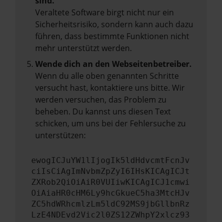
sind.
Veraltete Software birgt nicht nur ein
Sicherheitsrisiko, sondern kann auch dazu
führen, dass bestimmte Funktionen nicht
mehr unterstützt werden.
Wende dich an den Webseitenbetreiber.
Wenn du alle oben genannten Schritte
versucht hast, kontaktiere uns bitte. Wir
werden versuchen, das Problem zu
beheben. Du kannst uns diesen Text
schicken, um uns bei der Fehlersuche zu
unterstützen:
ewogICJuYW1lIjogIk5ldHdvcmtFcnJv
ciIsCiAgImNvbmZpZyI6IHsKICAgICJt
ZXRob2QiOiAiR0VUIiwKICAgICJ1cmwi
OiAiaHR0cHM6Ly9hcGkueC5ha3MtcHJv
ZC5hdWRhcmlzLm5ldC92MS9jbGllbnRz
LzE4NDEvd2Vic2l0ZS12ZWhpY2xlcz93