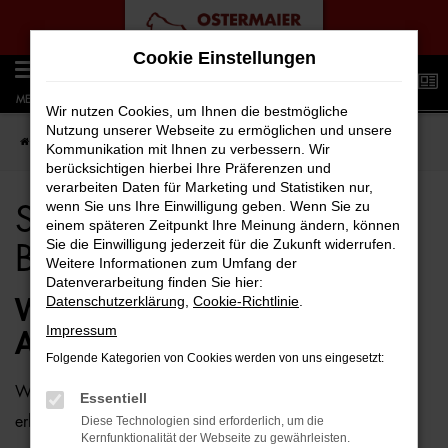
Zum
Cookie Einstellungen
Hauptinhalt
0
springen
MENÜ
Wir nutzen Cookies, um Ihnen die bestmögliche
Nutzung unserer Webseite zu ermöglichen und unsere
Startseite
Bielefeld
Seat
Seat Alhambra für Bielefeld Top Angebote
Kommunikation mit Ihnen zu verbessern. Wir
berücksichtigen hierbei Ihre Präferenzen und
verarbeiten Daten für Marketing und Statistiken nur,
wenn Sie uns Ihre Einwilligung geben. Wenn Sie zu
Seat Alhambra für
einem späteren Zeitpunkt Ihre Meinung ändern, können
Sie die Einwilligung jederzeit für die Zukunft widerrufen.
Bielefeld Top Angebote
Weitere Informationen zum Umfang der
Datenverarbeitung finden Sie hier:
Datenschutzerklärung
,
Cookie-Richtlinie
.
WIE WÄRE ES MIT EINEM SEAT
Impressum
ALHAMBRA FÜR BIELEFELD?
Folgende Kategorien von Cookies werden von uns eingesetzt:
Wer zu uns und damit zur Auto-Familie Ostermaier kommt,
Essentiell
erhält viele Vorschläge rund um die Mobilität. Das gilt
Diese Technologien sind erforderlich, um die
Kernfunktionalität der Webseite zu gewährleisten.