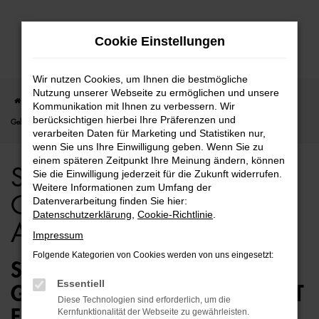
Zum
Cookie Einstellungen
Hauptinhalt
springen
Wir nutzen Cookies, um Ihnen die bestmögliche
Nutzung unserer Webseite zu ermöglichen und unsere
Startseite
Bielefeld
Seat
Seat Ateca
Seat Ateca für Bielefeld
Kommunikation mit Ihnen zu verbessern. Wir
berücksichtigen hierbei Ihre Präferenzen und
Gebrauchtwagen Top Angebote
verarbeiten Daten für Marketing und Statistiken nur,
wenn Sie uns Ihre Einwilligung geben. Wenn Sie zu
einem späteren Zeitpunkt Ihre Meinung ändern, können
Seat Ateca für Bielefeld
Sie die Einwilligung jederzeit für die Zukunft widerrufen.
Weitere Informationen zum Umfang der
Gebrauchtwagen Top
Datenverarbeitung finden Sie hier:
Datenschutzerklärung
,
Cookie-Richtlinie
.
Angebote
Impressum
Folgende Kategorien von Cookies werden von uns eingesetzt:
SEAT ATECA
Essentiell
GEBRAUCHTWAGEN – PERFEKT
Diese Technologien sind erforderlich, um die
FÜR BIELEFELD GEEIGNET
Kernfunktionalität der Webseite zu gewährleisten.