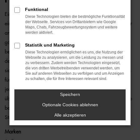
Funktional
Ein Seat Ateca Gebrauchtwagen und Bielefeld passen
Diese Technologien bieten die bestmögliche Funktionalität
der Webseite. Services von Drittanbietern wie Google
einfach perfekt zusammen. Dies ließe sich natürlich auch für
Maps, Chats, Fahrzeugbewertungssystem und weitere
werden aktiviert.
andere Orte sagen, denn dieses Modell überzeugt auf
ganzer Linie. Wir von der Auto-Familie Ostermaier arbeiten
Statistik und Marketing
bereits seit vielen Jahren mit Seat und sind von der Qualität
Diese Technologien ermöglichen es uns, die Nutzung der
Webseite zu analysieren, um die Leistung zu messen und
der Fahrzeuge begeistert. Dennoch gehen wir auf Nummer
zu verbessern. Zudem werden Technologien eingesetzt,
die von dritten Werbetreibenden verwendet werden, um
sicher und schauen bei jedem Seat Ateca Gebrauchtwagen
Sie auf anderen Webseiten zu verfolgen und um Anzeigen
zu schalten, die für Ihre Interessen relevant sind.
für Bielefeld genauestens nach. Konkret bedeutet dies, dass
jedes Auto in unserer Meisterwerkstatt gastiert und dort
Speichern
überprüft und ggf. repariert und gewartet wird. Unser Credo
Optionale Cookies ablehnen
besteht darin, dass wir nur erstklassige Fahrzeuge auf die
Alle akzeptieren
Straßen von Bielefeld lassen. Ohne „Wenn und Aber“.
Marken