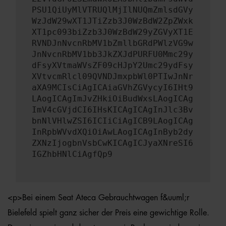
PSU1QiUyMlVTRUQlMjIlNUQmZmlsdGVy
WzJdW29wXT1JTiZzb3J0WzBdW2ZpZWxk
XT1pc093biZzb3J0WzBdW29yZGVyXT1E
RVNDJnNvcnRbMV1bZmllbGRdPWlzVG9w
JnNvcnRbMV1bb3JkZXJdPURFU0Mmc29y
dFsyXVtmaWVsZF09cHJpY2Umc29ydFsy
XVtvcmRlcl09QVNDJmxpbWl0PTIwJnNr
aXA9MCIsCiAgICAiaGVhZGVycyI6IHt9
LAogICAgImJvZHkiOiBudWxsLAogICAg
ImV4cGVjdCI6IHsKICAgICAgInJlc3Bv
bnNlVHlwZSI6ICIiCiAgICB9LAogICAg
InRpbWVvdXQiOiAwLAogICAgInByb2dy
ZXNzIjogbnVsbCwKICAgICJyaXNreSI6
IGZhbHNlCiAgfQp9
<p>Bei einem Seat Ateca Gebrauchtwagen f&uuml;r
Bielefeld spielt ganz sicher der Preis eine gewichtige Rolle.