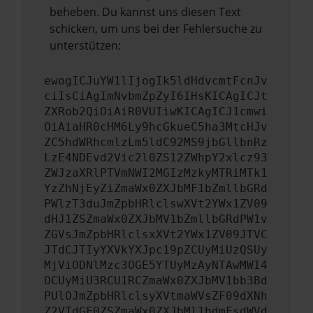
beheben. Du kannst uns diesen Text
schicken, um uns bei der Fehlersuche zu
unterstützen:
ewogICJuYW1lIjogIk5ldHdvcmtFcnJv
ciIsCiAgImNvbmZpZyI6IHsKICAgICJt
ZXRob2QiOiAiR0VUIiwKICAgICJ1cmwi
OiAiaHR0cHM6Ly9hcGkueC5ha3MtcHJv
ZC5hdWRhcmlzLm5ldC92MS9jbGllbnRz
LzE4NDEvd2Vic2l0ZS12ZWhpY2xlcz93
ZWJzaXRlPTVmNWI2MGIzMzkyMTRiMTk1
YzZhNjEyZiZmaWx0ZXJbMF1bZmllbGRd
PWlzT3duJmZpbHRlclswXVt2YWx1ZV09
dHJ1ZSZmaWx0ZXJbMV1bZmllbGRdPW1v
ZGVsJmZpbHRlclsxXVt2YWx1ZV09JTVC
JTdCJTIyYXVkYXJpc19pZCUyMiUzQSUy
MjViODNlMzc3OGE5YTUyMzAyNTAwMWI4
OCUyMiU3RCU1RCZmaWx0ZXJbMV1bb3Bd
PUlOJmZpbHRlclsyXVtmaWVsZF09dXNh
Z2VTdGF0ZSZmaWx0ZXJbMl1bdmFsdWVd