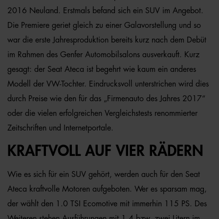
2016 Neuland. Erstmals befand sich ein SUV im Angebot.
Die Premiere geriet gleich zu einer Galavorstellung und so
war die erste Jahresproduktion bereits kurz nach dem Debüt
im Rahmen des Genfer Automobilsalons ausverkauft. Kurz
gesagt: der Seat Ateca ist begehrt wie kaum ein anderes
Modell der VW-Tochter. Eindrucksvoll unterstrichen wird dies
durch Preise wie den für das „Firmenauto des Jahres 2017“
oder die vielen erfolgreichen Vergleichstests renommierter
Zeitschriften und Internetportale.
KRAFTVOLL AUF VIER RÄDERN
Wie es sich für ein SUV gehört, werden auch für den Seat
Ateca kraftvolle Motoren aufgeboten. Wer es sparsam mag,
der wählt den 1.0 TSI Ecomotive mit immerhin 115 PS. Des
Weiteren stehen Ausführungen mit 1,4 bzw. zwei Litern im