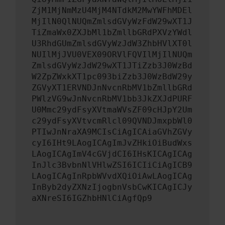
ZjM1MjNmMzU4MjM4NTdkM2MwYWFhMDEl
MjIlN0QlNUQmZmlsdGVyWzFdW29wXT1J
TiZmaWx0ZXJbMl1bZmllbGRdPXVzYWdl
U3RhdGUmZmlsdGVyWzJdW3ZhbHVlXT0l
NUIlMjJVU0VEX09ORVlFQVIlMjIlNUQm
ZmlsdGVyWzJdW29wXT1JTiZzb3J0WzBd
W2ZpZWxkXT1pc093biZzb3J0WzBdW29y
ZGVyXT1ERVNDJnNvcnRbMV1bZmllbGRd
PWlzVG9wJnNvcnRbMV1bb3JkZXJdPURF
U0Mmc29ydFsyXVtmaWVsZF09cHJpY2Um
c29ydFsyXVtvcmRlcl09QVNDJmxpbWl0
PTIwJnNraXA9MCIsCiAgICAiaGVhZGVy
cyI6IHt9LAogICAgImJvZHkiOiBudWxs
LAogICAgImV4cGVjdCI6IHsKICAgICAg
InJlc3BvbnNlVHlwZSI6ICIiCiAgICB9
LAogICAgInRpbWVvdXQiOiAwLAogICAg
InByb2dyZXNzIjogbnVsbCwKICAgICJy
aXNreSI6IGZhbHNlCiAgfQp9