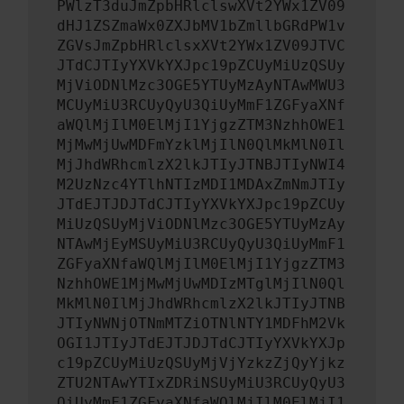
PWlzT3duJmZpbHRlclswXVt2YWx1ZV09
dHJ1ZSZmaWx0ZXJbMV1bZmllbGRdPW1v
ZGVsJmZpbHRlclsxXVt2YWx1ZV09JTVC
JTdCJTIyYXVkYXJpc19pZCUyMiUzQSUy
MjViODNlMzc3OGE5YTUyMzAyNTAwMWU3
MCUyMiU3RCUyQyU3QiUyMmF1ZGFyaXNf
aWQlMjIlM0ElMjI1YjgzZTM3NzhhOWE1
MjMwMjUwMDFmYzklMjIlN0QlMkMlN0Il
MjJhdWRhcmlzX2lkJTIyJTNBJTIyNWI4
M2UzNzc4YTlhNTIzMDI1MDAxZmNmJTIy
JTdEJTJDJTdCJTIyYXVkYXJpc19pZCUy
MiUzQSUyMjViODNlMzc3OGE5YTUyMzAy
NTAwMjEyMSUyMiU3RCUyQyU3QiUyMmF1
ZGFyaXNfaWQlMjIlM0ElMjI1YjgzZTM3
NzhhOWE1MjMwMjUwMDIzMTglMjIlN0Ql
MkMlN0IlMjJhdWRhcmlzX2lkJTIyJTNB
JTIyNWNjOTNmMTZiOTNlNTY1MDFhM2Vk
OGI1JTIyJTdEJTJDJTdCJTIyYXVkYXJp
c19pZCUyMiUzQSUyMjVjYzkzZjQyYjkz
ZTU2NTAwYTIxZDRiNSUyMiU3RCUyQyU3
QiUyMmF1ZGFyaXNfaWQlMjIlM0ElMjI1