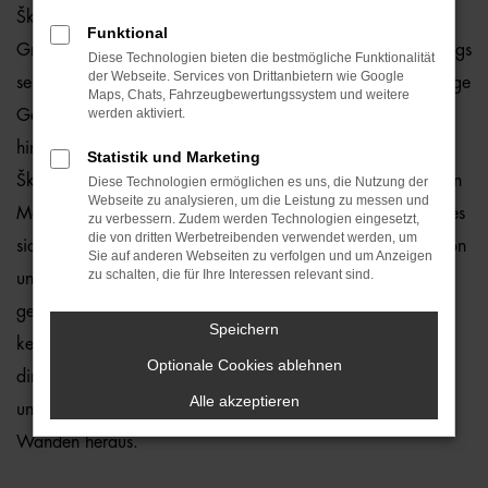
Škoda Jahreswagen liegen im Trend und das hat einen
Funktional
Grund. Wer in Bielefeld erstklassig und zuverlässig unterwegs
Diese Technologien bieten die bestmögliche Funktionalität
der Webseite. Services von Drittanbietern wie Google
sein möchte, spart mit dieser Form des Autokaufs eine Menge
Maps, Chats, Fahrzeugbewertungssystem und weitere
werden aktiviert.
Geld und muss dennoch kaum qualitative Abstriche
hinnehmen. Warum das so ist? Vor allem, weil ein jeder
Statistik und Marketing
Škoda Jahreswagen maximal vor zwölf Monaten zum ersten
Diese Technologien ermöglichen es uns, die Nutzung der
Webseite zu analysieren, um die Leistung zu messen und
Mal zugelassen wurde. Bei den meisten Modellen handelt es
zu verbessern. Zudem werden Technologien eingesetzt,
die von dritten Werbetreibenden verwendet werden, um
sich somit schon um Fahrzeuge aus der aktuellen Generation
Sie auf anderen Webseiten zu verfolgen und um Anzeigen
zu schalten, die für Ihre Interessen relevant sind.
und fast noch neue Autos. Ganz sicher werden Sie das
gewünschte Modell aus dem Straßenbild von Bielefeld
Speichern
kennen und ebenfalls sind wir gerne bereit, eine Lieferung
Optionale Cookies ablehnen
direkt zu Ihnen nach Hause zu übernehmen. Das spart Zeit
Alle akzeptieren
und ermöglicht Ihnen den Autokauf aus den eigenen vier
Wänden heraus.