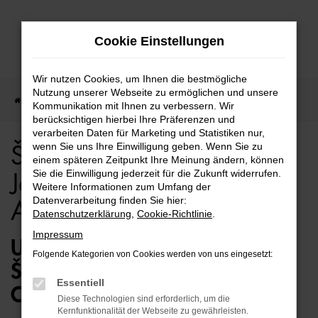
Zum
Cookie Einstellungen
Hauptinhalt
springen
Wir nutzen Cookies, um Ihnen die bestmögliche
Nutzung unserer Webseite zu ermöglichen und unsere
Startseite
Bielefeld
Škoda
Škoda für Bielefeld Jahreswagen Top Angebote
Kommunikation mit Ihnen zu verbessern. Wir
berücksichtigen hierbei Ihre Präferenzen und
verarbeiten Daten für Marketing und Statistiken nur,
wenn Sie uns Ihre Einwilligung geben. Wenn Sie zu
Škoda für Bielefeld
einem späteren Zeitpunkt Ihre Meinung ändern, können
Sie die Einwilligung jederzeit für die Zukunft widerrufen.
Jahreswagen Top
Weitere Informationen zum Umfang der
Datenverarbeitung finden Sie hier:
Angebote
Datenschutzerklärung
,
Cookie-Richtlinie
.
Impressum
UNSERE IDEE FÜR BIELEFELD –
Folgende Kategorien von Cookies werden von uns eingesetzt:
ŠKODA JAHRESWAGEN VON
Essentiell
OSTERMAIER
Diese Technologien sind erforderlich, um die
Kernfunktionalität der Webseite zu gewährleisten.