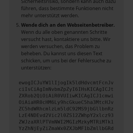
Sicherheitsrisiko, sondern kann auch dazu
führen, dass bestimmte Funktionen nicht
mehr unterstützt werden.
Wende dich an den Webseitenbetreiber.
Wenn du alle oben genannten Schritte
versucht hast, kontaktiere uns bitte. Wir
werden versuchen, das Problem zu
beheben. Du kannst uns diesen Text
schicken, um uns bei der Fehlersuche zu
unterstützen:
ewogICJuYW1lIjogIk5ldHdvcmtFcnJv
ciIsCiAgImNvbmZpZyI6IHsKICAgICJt
ZXRob2QiOiAiR0VUIiwKICAgICJ1cmwi
OiAiaHR0cHM6Ly9hcGkueC5ha3MtcHJv
ZC5hdWRhcmlzLm5ldC92MS9jbGllbnRz
LzE4NDEvd2Vic2l0ZS12ZWhpY2xlcz93
ZWJzaXRlPTVmNWI2MGIzMzkyMTRiMTk1
YzZhNjEyZiZmaWx0ZXJbMF1bZmllbGRd