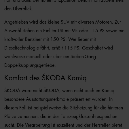
Fall und dank der hohen Sitzposition behält man zudem stets
den Überblick.
Angetrieben wird das kleine SUV mit diversen Motoren. Zur
Auswahl stehen ein Einliter-TSI mit 95 oder 115 PS sowie ein
kraftvoller Benziner mit 150 PS. Wer lieber mit
Dieseltechnologie fährt, erhält 115 PS. Geschaltet wird
wahlweise manuell oder über ein Sieben-Gang-
Doppelkupplungsgetriebe.
Komfort des ŠKODA Kamiq
ŠKODA wäre nicht ŠKODA, wenn nicht auch im Kamiq
besondere Ausstattungsmerkmale präsentiert würden. In
diesem Fall ist beispielsweise die Sitzheizung für die hinteren
Plätze zu nennen, die in der Fahrzeugklasse ihresgleichen
sucht. Die Verarbeitung ist exzellent und der Hersteller bietet