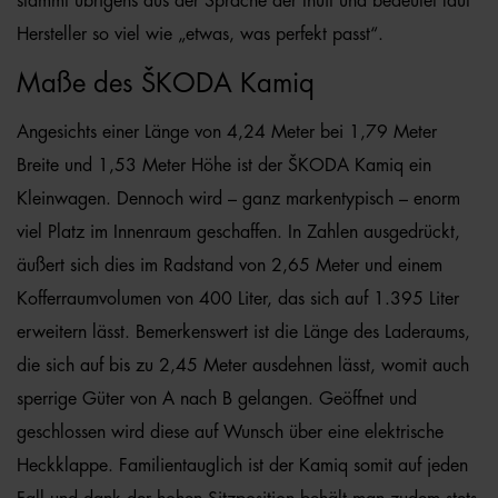
stammt übrigens aus der Sprache der Inuit und bedeutet laut
Hersteller so viel wie „etwas, was perfekt passt“.
Maße des ŠKODA Kamiq
Angesichts einer Länge von 4,24 Meter bei 1,79 Meter
Breite und 1,53 Meter Höhe ist der ŠKODA Kamiq ein
Kleinwagen. Dennoch wird – ganz markentypisch – enorm
viel Platz im Innenraum geschaffen. In Zahlen ausgedrückt,
äußert sich dies im Radstand von 2,65 Meter und einem
Kofferraumvolumen von 400 Liter, das sich auf 1.395 Liter
erweitern lässt. Bemerkenswert ist die Länge des Laderaums,
die sich auf bis zu 2,45 Meter ausdehnen lässt, womit auch
sperrige Güter von A nach B gelangen. Geöffnet und
geschlossen wird diese auf Wunsch über eine elektrische
Heckklappe. Familientauglich ist der Kamiq somit auf jeden