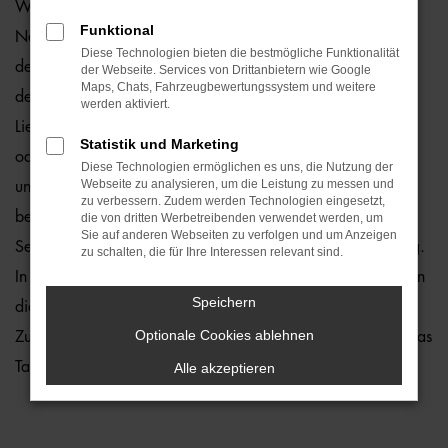
Wie wäre es, wenn Sie schon bald in einem Škoda Kamiq
Funktional
Neuwagen durch Bielefeld fahren? Zu teuer? Von wegen,
Diese Technologien bieten die bestmögliche Funktionalität
denn wir von der Auto-Familie Ostermaier erleichtern Ihnen
der Webseite. Services von Drittanbietern wie Google
Maps, Chats, Fahrzeugbewertungssystem und weitere
den Einstieg durch 1a Rabatte. Hinzu kommt, dass wir die
werden aktiviert.
Lieferung unserer Škoda Kamiq Neuwagen nach Bielefeld
Statistik und Marketing
oder an einen anderen Ort in der Umgebung ermöglichen
Diese Technologien ermöglichen es uns, die Nutzung der
Webseite zu analysieren, um die Leistung zu messen und
und Ihnen somit lange Wege ersparen. Kaufen Sie ganz
zu verbessern. Zudem werden Technologien eingesetzt,
bequem von zu Hause aus und profitieren Sie von unserem
die von dritten Werbetreibenden verwendet werden, um
Sie auf anderen Webseiten zu verfolgen und um Anzeigen
Service. Hierzu gehört in vollem Umfang auch die Beratung.
zu schalten, die für Ihre Interessen relevant sind.
In diesem Bereich laufen wir zur Höchstform auf und bringen
Speichern
die Erfahrung vieler Jahrzehnte in der Autobranche ein.
Optionale Cookies ablehnen
Zudem üben wir unseren Beruf mit Leidenschaft aus – und das
Tag für Tag.
Alle akzeptieren