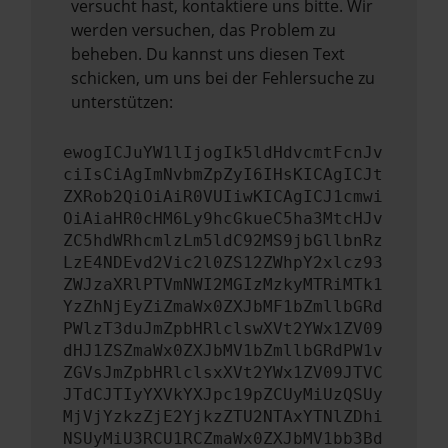
versucht hast, kontaktiere uns bitte. Wir
werden versuchen, das Problem zu
beheben. Du kannst uns diesen Text
schicken, um uns bei der Fehlersuche zu
unterstützen:
ewogICJuYW1lIjogIk5ldHdvcmtFcnJv
ciIsCiAgImNvbmZpZyI6IHsKICAgICJt
ZXRob2QiOiAiR0VUIiwKICAgICJ1cmwi
OiAiaHR0cHM6Ly9hcGkueC5ha3MtcHJv
ZC5hdWRhcmlzLm5ldC92MS9jbGllbnRz
LzE4NDEvd2Vic2l0ZS12ZWhpY2xlcz93
ZWJzaXRlPTVmNWI2MGIzMzkyMTRiMTk1
YzZhNjEyZiZmaWx0ZXJbMF1bZmllbGRd
PWlzT3duJmZpbHRlclswXVt2YWx1ZV09
dHJ1ZSZmaWx0ZXJbMV1bZmllbGRdPW1v
ZGVsJmZpbHRlclsxXVt2YWx1ZV09JTVC
JTdCJTIyYXVkYXJpc19pZCUyMiUzQSUy
MjVjYzkzZjE2YjkzZTU2NTAxYTNlZDhi
NSUyMiU3RCU1RCZmaWx0ZXJbMV1bb3Bd