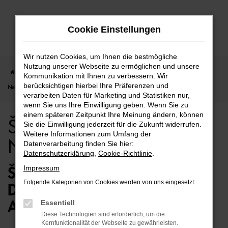
Zum
Cookie Einstellungen
Hauptinhalt
springen
Wir nutzen Cookies, um Ihnen die bestmögliche
Nutzung unserer Webseite zu ermöglichen und unsere
Startseite
Bielefeld
Škoda
Škoda Kamiq
Škoda Kamiq für Bielefeld
Kommunikation mit Ihnen zu verbessern. Wir
berücksichtigen hierbei Ihre Präferenzen und
Neuwagen Top Angebote
verarbeiten Daten für Marketing und Statistiken nur,
wenn Sie uns Ihre Einwilligung geben. Wenn Sie zu
einem späteren Zeitpunkt Ihre Meinung ändern, können
Škoda Kamiq für Bielefeld
Sie die Einwilligung jederzeit für die Zukunft widerrufen.
Weitere Informationen zum Umfang der
Neuwagen Top Angebote
Datenverarbeitung finden Sie hier:
Datenschutzerklärung
,
Cookie-Richtlinie
.
Impressum
ŠKODA KAMIQ NEUWAGEN –
Folgende Kategorien von Cookies werden von uns eingesetzt:
DIE ERSTKLASSIGE
Essentiell
ALTERNATIVE FÜR BIELEFELD
Diese Technologien sind erforderlich, um die
Kernfunktionalität der Webseite zu gewährleisten.