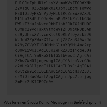
PUlOJmZpbHRlclsyXVtmaWVsZF09dXNh
Z2VTdGF0ZSZmaWx0ZXJbMl1bdmFsdWVd
PSU1QiUyMk5FVyUyMiU1RCZmaWx0ZXJb
Ml1bb3BdPUlOJnNvcnRbMF1bZmllbGRd
PWlzT3duJnNvcnRbMF1bb3JkZXJdPURF
U0Mmc29ydFsxXVtmaWVsZF09aXNUb3Am
c29ydFsxXVtvcmRlcl09REVTQyZzb3J0
WzJdW2ZpZWxkXT1wcmljZSZzb3J0WzJd
W29yZGVyXT1BU0MmbGltaXQ9MjAmc2tp
cD0wIiwKICAgICJoZWFkZXJzIjoge30s
CiAgICAiYm9keSI6IG51bGwsCiAgICAi
ZXhwZWN0IjogewogICAgICAicmVzcG9u
c2VUeXBlIjogIiIKICAgIH0sCiAgICAi
dGltZW91dCI6IDAsCiAgICAicHJvZ3Jl
c3MiOiBudWxsLAogICAgInJpc2t5Ijog
ZmFsc2UKICB9Cn0=
Was für einen Škoda Kamiq Neuwagen in Bielefeld spricht?