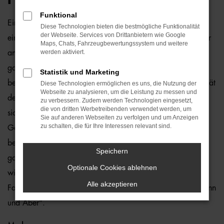
Funktional
Ein Škoda Octavia Gebrauchtwagen und Bielefeld passen
Diese Technologien bieten die bestmögliche Funktionalität
der Webseite. Services von Drittanbietern wie Google
einfach perfekt zusammen. Dies ließe sich natürlich auch für
Maps, Chats, Fahrzeugbewertungssystem und weitere
werden aktiviert.
andere Orte sagen, denn dieses Modell überzeugt auf
ganzer Linie. Wir von der Auto-Familie Ostermaier arbeiten
Statistik und Marketing
bereits seit vielen Jahren mit Škoda und sind von der Qualität
Diese Technologien ermöglichen es uns, die Nutzung der
Webseite zu analysieren, um die Leistung zu messen und
der Fahrzeuge begeistert. Dennoch gehen wir auf Nummer
zu verbessern. Zudem werden Technologien eingesetzt,
die von dritten Werbetreibenden verwendet werden, um
sicher und schauen bei jedem Škoda Octavia
Sie auf anderen Webseiten zu verfolgen und um Anzeigen
zu schalten, die für Ihre Interessen relevant sind.
Gebrauchtwagen für Bielefeld genauestens nach. Konkret
bedeutet dies, dass jedes Auto in unserer Meisterwerkstatt
Speichern
gastiert und dort überprüft und ggf. repariert und gewartet
Optionale Cookies ablehnen
wird. Unser Credo besteht darin, dass wir nur erstklassige
Alle akzeptieren
Fahrzeuge auf die Straßen von Bielefeld lassen. Ohne „Wenn
und Aber“.