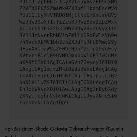
PUlOJmZpbHRlclsyXVtmaWVsZF09dXNh
Z2VTdGF0ZSZmaWx0ZXJbMl1bdmFsdWVd
PSU1QiUyMlVTRUQlMjIlNUQmZmlsdGVy
WzJdW29wXT1JTiZzb3J0WzBdW2ZpZWxk
XT1pc093biZzb3J0WzBdW29yZGVyXT1E
RVNDJnNvcnRbMV1bZmllbGRdPWlzVG9w
JnNvcnRbMV1bb3JkZXJdPURFU0Mmc29y
dFsyXVtmaWVsZF09cHJpY2Umc29ydFsy
XVtvcmRlcl09QVNDJmxpbWl0PTIwJnNr
aXA9MCIsCiAgICAiaGVhZGVycyI6IHt9
LAogICAgImJvZHkiOiBudWxsLAogICAg
ImV4cGVjdCI6IHsKICAgICAgInJlc3Bv
bnNlVHlwZSI6ICIiCiAgICB9LAogICAg
InRpbWVvdXQiOiAwLAogICAgInByb2dy
ZXNzIjogbnVsbCwKICAgICJyaXNreSI6
IGZhbHNlCiAgfQp9
<p>Bei einem Škoda Octavia Gebrauchtwagen f&uuml;r