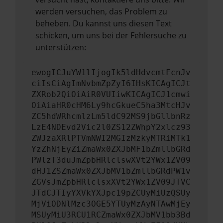
werden versuchen, das Problem zu
beheben. Du kannst uns diesen Text
schicken, um uns bei der Fehlersuche zu
unterstützen:
ewogICJuYW1lIjogIk5ldHdvcmtFcnJv
ciIsCiAgImNvbmZpZyI6IHsKICAgICJt
ZXRob2QiOiAiR0VUIiwKICAgICJ1cmwi
OiAiaHR0cHM6Ly9hcGkueC5ha3MtcHJv
ZC5hdWRhcmlzLm5ldC92MS9jbGllbnRz
LzE4NDEvd2Vic2l0ZS12ZWhpY2xlcz93
ZWJzaXRlPTVmNWI2MGIzMzkyMTRiMTk1
YzZhNjEyZiZmaWx0ZXJbMF1bZmllbGRd
PWlzT3duJmZpbHRlclswXVt2YWx1ZV09
dHJ1ZSZmaWx0ZXJbMV1bZmllbGRdPW1v
ZGVsJmZpbHRlclsxXVt2YWx1ZV09JTVC
JTdCJTIyYXVkYXJpc19pZCUyMiUzQSUy
MjViODNlMzc3OGE5YTUyMzAyNTAwMjEy
MSUyMiU3RCU1RCZmaWx0ZXJbMV1bb3Bd