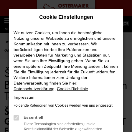
Zum
Cookie Einstellungen
Hauptinhalt
0
springen
MENÜ
Wir nutzen Cookies, um Ihnen die bestmögliche
Nutzung unserer Webseite zu ermöglichen und unsere
Startseite
Bielefeld
Škoda
Škoda Octavia
Škoda Octavia für Bielefeld
Kommunikation mit Ihnen zu verbessern. Wir
berücksichtigen hierbei Ihre Präferenzen und
Gebrauchtwagen Top Angebote
verarbeiten Daten für Marketing und Statistiken nur,
wenn Sie uns Ihre Einwilligung geben. Wenn Sie zu
einem späteren Zeitpunkt Ihre Meinung ändern, können
Škoda Octavia für
Sie die Einwilligung jederzeit für die Zukunft widerrufen.
Weitere Informationen zum Umfang der
Bielefeld Gebrauchtwagen
Datenverarbeitung finden Sie hier:
Datenschutzerklärung
,
Cookie-Richtlinie
.
Top Angebote
Impressum
Folgende Kategorien von Cookies werden von uns eingesetzt:
ŠKODA OCTAVIA
Essentiell
GEBRAUCHTWAGEN – PERFEKT
Diese Technologien sind erforderlich, um die
FÜR BIELEFELD GEEIGNET
Kernfunktionalität der Webseite zu gewährleisten.