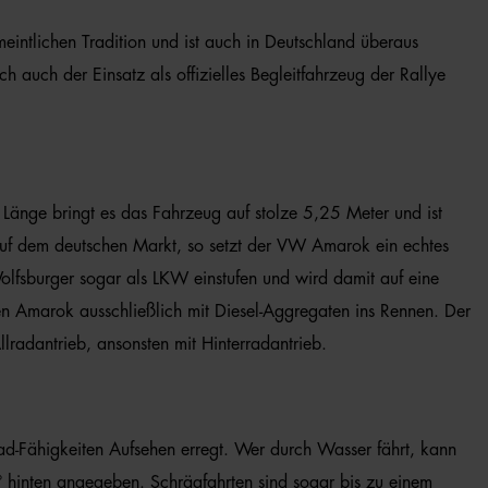
intlichen Tradition und ist auch in Deutschland überaus
h auch der Einsatz als offizielles Begleitfahrzeug der Rallye
 Länge bringt es das Fahrzeug auf stolze 5,25 Meter und ist
auf dem deutschen Markt, so setzt der VW Amarok ein echtes
Wolfsburger sogar als LKW einstufen und wird damit auf eine
n Amarok ausschließlich mit Diesel-Aggregaten ins Rennen. Der
llradantrieb, ansonsten mit Hinterradantrieb.
d-Fähigkeiten Aufsehen erregt. Wer durch Wasser fährt, kann
 hinten angegeben. Schrägfahrten sind sogar bis zu einem