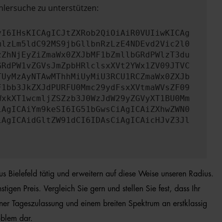
hlersuche zu unterstützen:
yI6IHsKICAgICJtZXRob2QiOiAiR0VUIiwKICAg
mlzLm5ldC92MS9jbGllbnRzLzE4NDEvd2Vic2l0
zZhNjEyZiZmaWx0ZXJbMF1bZmllbGRdPWlzT3du
GRdPW1vZGVsJmZpbHRlclsxXVt2YWx1ZV09JTVC
TUyMzAyNTAwMThhMiUyMiU3RCU1RCZmaWx0ZXJb
F1bb3JkZXJdPURFU0Mmc29ydFsxXVtmaWVsZF09
WxkXT1wcmljZSZzb3J0WzJdW29yZGVyXT1BU0Mm
iAgICAiYm9keSI6IG51bGwsCiAgICAiZXhwZWN0
iAgICAidGltZW91dCI6IDAsCiAgICAicHJvZ3Jl
us Bielefeld tätig und erweitern auf diese Weise unseren Radius.
en Preis. Vergleich Sie gern und stellen Sie fest, dass Ihr
er Tageszulassung und einem breiten Spektrum an erstklassig
oblem dar.