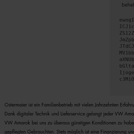
beheb
ewog
ICJ1
ZS12
JmZp
JTdC
MV1b
aXNU
bGlt
Ijog
c3Mi
Ostermaier ist ein Familienbetrieb mit vielen Jahrzehnten Erfah
Dank digitaler Technik und Lieferservice gelangt jeder VW Amar
VW Amarok bei uns zu überaus günstigen Konditionen zu haben i
gepflegten Gebrauchten. Stets möglich ist eine Finanzierung un