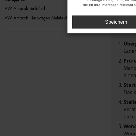
Technologien eingesetzt, die v
die für Ihre Interessen relevant s
FEH
VW Amarok Bielefeld
VW Amarok Neuwagen Bielefeld
Speichern
Beim Lad
Hier sin
Über
Laden
Prüf
Manch
einem
Start
Das 
Stell
Veral
nicht
Wend
Wenn 