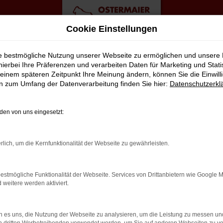
Cookie Einstellungen
ie bestmögliche Nutzung unserer Webseite zu ermöglichen und unsere
hierbei Ihre Präferenzen und verarbeiten Daten für Marketing und Stati
einem späteren Zeitpunkt Ihre Meinung ändern, können Sie die Einwillig
op Angebote
en zum Umfang der Datenverarbeitung finden Sie hier:
Datenschutzerkl
AROK FÜR BIELEFELD?
en von uns eingesetzt:
lt viele Vorschläge rund um die Mobilität. Das gilt natürlich a
rlich, um die Kernfunktionalität der Webseite zu gewährleisten.
ässigen Fahrzeug, das perfekt zu nahezu jedem Anspruch in Bielef
 Vorteil liegt auf der Hand, denn so erhalten Sie Ihren VW Amaro
estmögliche Funktionalität der Webseite. Services von Drittanbietern wie Google 
lassen. Klingt gut? Dann kontaktieren Sie uns noch heute.
eitere werden aktiviert.
 es uns, die Nutzung der Webseite zu analysieren, um die Leistung zu messen u