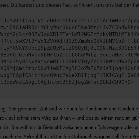
en. Du kannst uns diesen Text schicken, um uns bei der Fe
ICJuYW1lIjogIk5ldHdvcmtFcnJvciIsCiAgImNvbmZpZ
cmwiOiAiaHR0cHM6Ly9hcGkueC5ha3MtcHJvZC5hdWRhc
ZWhpY2xlcz93ZWJzaXRlPTVmNWI2MGIzMzkyMTRiMTk1Y
bHRlclswXVt2YWx1ZV09dHJ1ZSZmaWx0ZXJbMV1bZmllb
JTIyYXVkYXJpc19pZCUyMiUzQSUyMjViODNlMzc3OGE5Y
b3BdPUlOJnNvcnRbMF1bZmllbGRdPWlzT3duJnNvcnRbM
b3Amc29ydFsxXVtvcmRlcl09REVTQyZzb3J0WzJdW2ZpZ
aXQ9MjAmc2tpcD0wIiwKICAgICJoZWFkZXJzIjoge30sC
ewogICAgICAicmVzcG9uc2VUeXBlIjogIiIKICAgIH0sC
OiBudWxsLAogICAgInJpc2t5IjogZmFsc2UKICB9Cn0=
rung. Seit geraumer Zeit sind wir auch für Kundinnen und Kunden a
ok auf schnellstem Weg zu Ihnen – und das zu einem rundum günstig
st. Sie wählen für Bielefeld zwischen neuen Fahrzeugen oder ein
d auch der Ankauf Ihres aktuellen Gebrauchtwagens stellt kein Pr