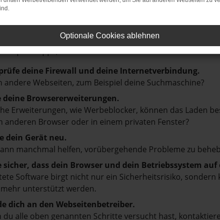
on dritten Werbetreibenden verwendet werden, um Sie auf anderen Webseiten zu ve
ind.
LER: NETWORK ERROR
Optionale Cookies ablehnen
en ist ein Fehler aufgetreten.
d ein paar Tipps, die dir helfen können:
prüfe deine Firewall und deine Internetverbindung.
 andere Webseiten, zum Beispiel deine Suchmaschine?
e deine Browsererweiterungen.
e Erweiterungen, wie Werbeblocker, können das Laden besti
 anderen Browser oder in einem privaten Fenster?
e dein Gerät neu.
kann manchmal helfen, vorübergehende Probleme zu beheb
e sicher, dass dein Browser und dein Betriebssystem au
tete Software birgt nicht nur ein Sicherheitsrisiko, sonde
 mehr unterstützt werden.
e dich an den Webseitenbetreiber.
du alle oben genannten Schritte versucht hast, kontaktier