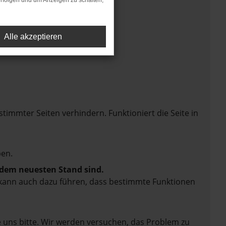
rfolgen und um Anzeigen zu schalten,
Alle akzeptieren
mmter Seiten verhindern. Funktioniert die Seite in
en.
f dem neuesten Stand sind.
rn kann auch dazu führen, dass bestimmte Funktionen
e uns bitte. Wir werden versuchen, das Problem zu