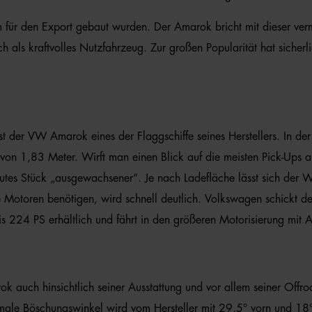
 für den Export gebaut wurden. Der Amarok bricht mit dieser verme
 als kraftvolles Nutzfahrzeug. Zur großen Popularität hat sicherlic
st der VW Amarok eines der Flaggschiffe seines Herstellers. In der
 von 1,83 Meter. Wirft man einen Blick auf die meisten Pick-Ups 
 gutes Stück „ausgewachsener“. Je nach Ladefläche lässt sich der 
Motoren benötigen, wird schnell deutlich. Volkswagen schickt de
bis 224 PS erhältlich und fährt in den größeren Motorisierung mit A
auch hinsichtlich seiner Ausstattung und vor allem seiner Offroa
imale Böschungswinkel wird vom Hersteller mit 29,5° vorn und 18°