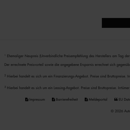
1
Ehemaliger Neupreis (Unverbindliche Preisempfehlung des Herstellers am Tag der 
Der errechnete Preisvorteil sowie die angegebene Ersparnis errechnet sich gegenüb
2
Hierbei handelt es sich um ein Finanzierungs-Angebot. Preise sind Bruttopreise. I
3
Hierbei handelt es sich um ein Leasing-Angebot. Preise sind Bruttopreise. Irrtümer
Impressum
Barrierefreiheit
Meldeportal
EU Dat
© 2026 Auto