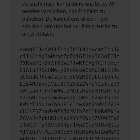
versucht hast, kontaktiere uns bitte. Wir
werden versuchen, das Problem zu
beheben. Du kannst uns diesen Text
schicken, um uns bei der Fehlersuche zu
unterstützen:
ewogICJuYW1lIjogIk5ldHdvcmtFcnJv
ciIsCiAgImNvbmZpZyI6IHsKICAgICJt
ZXRob2QiOiAiR0VUIiwKICAgICJ1cmwi
OiAiaHR0cHM6Ly9hcGkueC5ha3MtcHJv
ZC5hdWRhcmlzLm5ldC92MS9jbGllbnRz
LzE4NDEvd2Vic2l0ZS12ZWhpY2xlcz93
ZWJzaXRlPTVmNWI2MGIzMzkyMTRiMTk1
YzZhNjEyZiZmaWx0ZXJbMF1bZmllbGRd
PWlzT3duJmZpbHRlclswXVt2YWx1ZV09
dHJ1ZSZmaWx0ZXJbMV1bZmllbGRdPW1v
ZGVsJmZpbHRlclsxXVt2YWx1ZV09JTVC
JTdCJTIyYXVkYXJpc19pZCUyMiUzQSUy
MjViODNlMzc3OGE5YTUyMzAyNTAwMWM0
NCUyMiU3RCU1RCZmaWx0ZXJbMV1bb3Bd