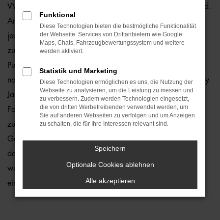
VW Caddy Jahreswagen sind ein echter Preishit für Bielefeld.
Funktional
Angeboten werden Fahrzeuge, die zwar gebraucht sind,
Diese Technologien bieten die bestmögliche Funktionalität
der Webseite. Services von Drittanbietern wie Google
jedoch erst vor maximal zwölf Monaten zum ersten Mal
Maps, Chats, Fahrzeugbewertungssystem und weitere
zugelassen wurden. Fast noch neu trifft es ebenfalls auf den
werden aktiviert.
Punkt, denn Mängel stellen wir in unserer Meisterwerkstatt
Statistik und Marketing
nahezu nie fest. Dennoch kontrollieren wir jeden VW Caddy
Diese Technologien ermöglichen es uns, die Nutzung der
Webseite zu analysieren, um die Leistung zu messen und
Jahreswagen vor dem Verkauf und entlassen nur 1a-
zu verbessern. Zudem werden Technologien eingesetzt,
die von dritten Werbetreibenden verwendet werden, um
Fahrzeuge auf die Straßen von Bielefeld. Sie profitieren
Sie auf anderen Webseiten zu verfolgen und um Anzeigen
zudem davon, dass die Modelle aus der aktuellen
zu schalten, die für Ihre Interessen relevant sind.
Generation stammen und entsprechend mit vielen Extras
Speichern
daherkommen. Die Motoren sind effizient und das Auto
Optionale Cookies ablehnen
wurde bereits perfekt eingefahren. Sie brauchen nur noch
Alle akzeptieren
einzusteigen und durchzustarten.