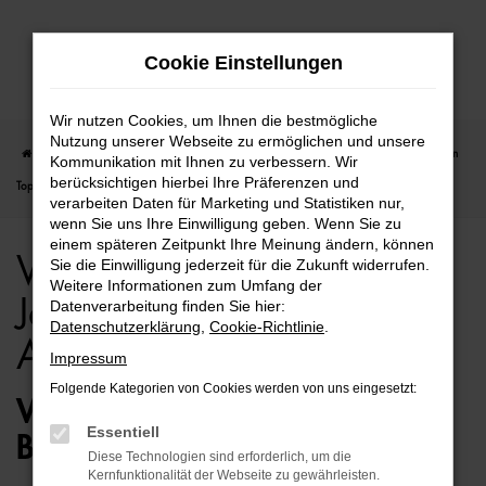
Zum
Cookie Einstellungen
Hauptinhalt
springen
Wir nutzen Cookies, um Ihnen die bestmögliche
Nutzung unserer Webseite zu ermöglichen und unsere
Startseite
Bielefeld
VW
VW Caddy
VW Caddy für Bielefeld Jahreswagen
Kommunikation mit Ihnen zu verbessern. Wir
berücksichtigen hierbei Ihre Präferenzen und
Top Angebote
verarbeiten Daten für Marketing und Statistiken nur,
wenn Sie uns Ihre Einwilligung geben. Wenn Sie zu
einem späteren Zeitpunkt Ihre Meinung ändern, können
VW Caddy für Bielefeld
Sie die Einwilligung jederzeit für die Zukunft widerrufen.
Weitere Informationen zum Umfang der
Jahreswagen Top
Datenverarbeitung finden Sie hier:
Datenschutzerklärung
,
Cookie-Richtlinie
.
Angebote
Impressum
Folgende Kategorien von Cookies werden von uns eingesetzt:
VW CADDY JAHRESWAGEN –
Essentiell
BESTENS MOBIL IN BIELEFELD
Diese Technologien sind erforderlich, um die
Kernfunktionalität der Webseite zu gewährleisten.